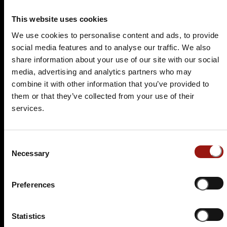
Und raus bist du
This website uses cookies
Landgasthof "Zur Goldenen Aue"
We use cookies to personalise content and ads, to provide
Nordhäuser Str. 63
social media features and to analyse our traffic. We also
99734 Nordhausen
share information about your use of our site with our social
media, advertising and analytics partners who may
Auf der Karte anzeigen
combine it with other information that you’ve provided to
89,90 €
them or that they’ve collected from your use of their
services.
Tickets kaufen
Consent
Necessary
Selection
Krimidinner Nordhausen –
Preferences
Ein spannender Abend im
Landgasthof zur Goldenen
Statistics