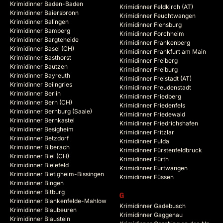
Krimidinner Baden-Baden
Krimidinner Feldkirch (AT)
Krimidinner Baiersbronn
Krimidinner Feuchtwangen
Krimidinner Balingen
Krimidinner Flensburg
Krimidinner Bamberg
Krimidinner Forchheim
Krimidinner Bargteheide
Krimidinner Frankenberg
Krimidinner Basel (CH)
Krimidinner Frankfurt am Main
Krimidinner Basthorst
Krimidinner Freiberg
Krimidinner Bautzen
Krimidinner Freiburg
Krimidinner Bayreuth
Krimidinner Freistadt (AT)
Krimidinner Beilngries
Krimidinner Freudenstadt
Krimidinner Berlin
Krimidinner Friedberg
Krimidinner Bern (CH)
Krimidinner Friedenfels
Krimidinner Bernburg (Saale)
Krimidinner Friedewald
Krimidinner Bernkastel
Krimidinner Friedrichshafen
Krimidinner Besigheim
Krimidinner Fritzlar
Krimidinner Betzdorf
Krimidinner Fulda
Krimidinner Biberach
Krimidinner Fürstenfeldbruck
Krimidinner Biel (CH)
Krimidinner Fürth
Krimidinner Bielefeld
Krimidinner Furtwangen
Krimidinner Bietigheim-Bissingen
Krimidinner Füssen
Krimidinner Bingen
Krimidinner Bitburg
G
Krimidinner Blankenfelde-Mahlow
Krimidinner Gadebusch
Krimidinner Blaubeuren
Krimidinner Gaggenau
Krimidinner Blaustein