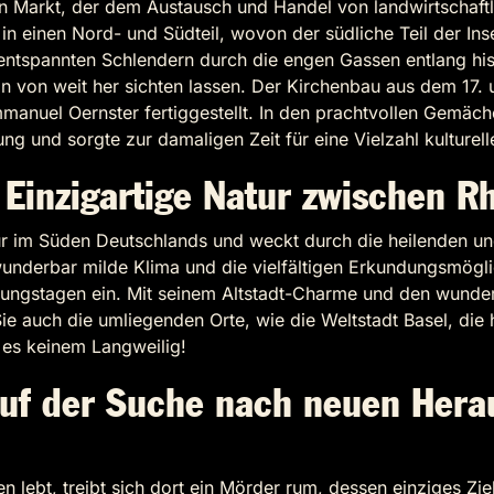
n Markt, der dem Austausch und Handel von landwirtschaftli
h in einen Nord- und Südteil, wovon der südliche Teil der In
m entspannten Schlendern durch die engen Gassen entlang hi
 von weit her sichten lassen. Der Kirchenbau aus dem 17. u
nuel Oernster fertiggestellt. In den prachtvollen Gemäche
ung und sorgte zur damaligen Zeit für eine Vielzahl kulturel
 Einzigartige Natur zwischen 
tur im Süden Deutschlands und weckt durch die heilenden u
 wunderbar milde Klima und die vielfältigen Erkundungsmögl
holungstagen ein. Mit seinem Altstadt-Charme und den wun
e auch die umliegenden Orte, wie die Weltstadt Basel, die
 es keinem Langweilig!
 auf der Suche nach neuen Her
 lebt, treibt sich dort ein Mörder rum, dessen einziges Ziel