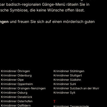
ar badisch-regionalen Gänge-Menü rätseln Sie in
ische Symbiose, die keine Wünsche offen lässt.
ingen
und freuen Sie sich auf einen mörderisch guten
Krimidinner Öhringen
Krimidinner Stühlingen
Krimidinner Oldenburg
Krimidinner Stuttgart
Krimidinner Olpe
Krimidinner Südlohn
Krimidinner Oppenheim
Krimidinner Suhl
Krimidinner Orsingen-Nenzingen
Krimidinner Sulzbach an der Murr
Krimidinner Osburg
Krimidinner Sylt
Krimidinner Osnabrück
Krimidinner Osterhofen
T
Krimidinner Ostfildern
Krimidinner Tangermünde