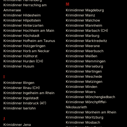
M
Krimidinner Herrsching am
Ammersee
Krimidinner Magdeburg
Krimidinner Hildesheim
Krimidinner Mainz
Krimidinner Hilpoltstein
Krimidinner Malchow
Krimidinner Hinterzarten
Krimidinner Mannheim
Krimidinner Hochheim am Main
Krimidinner Marbach (CH)
Krimidinner Höchstadt
Krimidinner Marburg
Krimidinner Hofheim am Taunus
Krimidinner Marktredwitz
Krimidinner Holzgerlingen
Krimidinner Meerane
Krimidinner Horb am Neckar
Krimidinner Meerbusch
Krimidinner Hüllhorst
Krimidinner Meißen
Krimidinner Hurden (CH)
Krimidinner Memmingen
Krimidinner Husum
Krimidinner Merseburg
Krimidinner Mertingen
Krimidinner Meschede
I
Krimidinner Metzingen
Krimidinner Illingen
Krimidinner Minden
Krimidinner Illnau (CH)
Krimidinner Moers
Krimidinner Ingelheim am Rhein
Krimidinner Mönchengladbach
Krimidinner Ingolstadt
Krimidinner Mönchpfiffel-
Krimidinner Innsbruck (AT)
Nikolausrieth
Krimidinner Iserlohn
Krimidinner Monheim am Rhein
Krimidinner Moritzburg
J
Krimidinner Mosbach
Krimidinner Jena