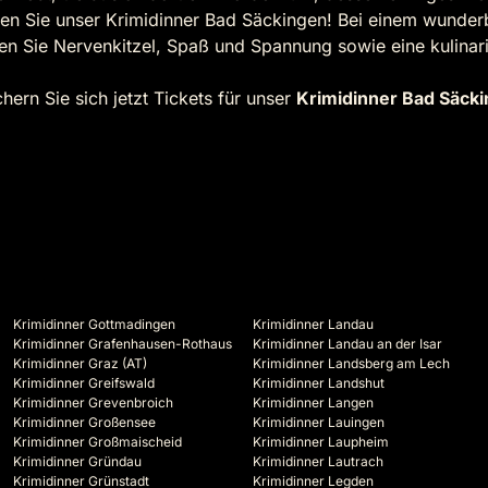
en Sie unser Krimidinner Bad Säckingen! Bei einem wunderb
en Sie Nervenkitzel, Spaß und Spannung sowie eine kulinar
ern Sie sich jetzt Tickets für unser
Krimidinner Bad Säck
Krimidinner Gottmadingen
Krimidinner Landau
Krimidinner Grafenhausen-Rothaus
Krimidinner Landau an der Isar
Krimidinner Graz (AT)
Krimidinner Landsberg am Lech
Krimidinner Greifswald
Krimidinner Landshut
Krimidinner Grevenbroich
Krimidinner Langen
Krimidinner Großensee
Krimidinner Lauingen
Krimidinner Großmaischeid
Krimidinner Laupheim
Krimidinner Gründau
Krimidinner Lautrach
Krimidinner Grünstadt
Krimidinner Legden