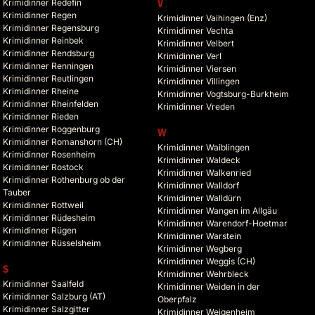
Krimidinner Redefin
V
Krimidinner Regen
Krimidinner Vaihingen (Enz)
Krimidinner Regensburg
Krimidinner Vechta
Krimidinner Reinbek
Krimidinner Velbert
Krimidinner Rendsburg
Krimidinner Verl
Krimidinner Renningen
Krimidinner Viersen
Krimidinner Reutlingen
Krimidinner Villingen
Krimidinner Rheine
Krimidinner Vogtsburg-Burkheim
Krimidinner Rheinfelden
Krimidinner Vreden
Krimidinner Rieden
Krimidinner Roggenburg
W
Krimidinner Romanshorn (CH)
Krimidinner Waiblingen
Krimidinner Rosenheim
Krimidinner Waldeck
Krimidinner Rostock
Krimidinner Walkenried
Krimidinner Rothenburg ob der
Krimidinner Walldorf
Tauber
Krimidinner Walldürn
Krimidinner Rottweil
Krimidinner Wangen im Allgäu
Krimidinner Rüdesheim
Krimidinner Warendorf-Hoetmar
Krimidinner Rügen
Krimidinner Warstein
Krimidinner Rüsselsheim
Krimidinner Wegberg
Krimidinner Weggis (CH)
S
Krimidinner Wehrbleck
Krimidinner Saalfeld
Krimidinner Weiden in der
Krimidinner Salzburg (AT)
Oberpfalz
Krimidinner Salzgitter
Krimidinner Weigenheim