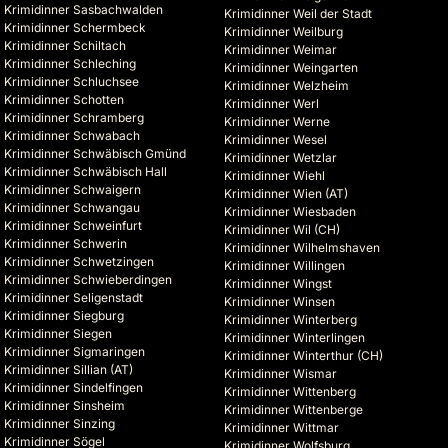
Krimidinner Sasbachwalden
Krimidinner Weil der Stadt
Krimidinner Schermbeck
Krimidinner Weilburg
Krimidinner Schiltach
Krimidinner Weimar
Krimidinner Schleching
Krimidinner Weingarten
Krimidinner Schluchsee
Krimidinner Welzheim
Krimidinner Schotten
Krimidinner Werl
Krimidinner Schramberg
Krimidinner Werne
Krimidinner Schwabach
Krimidinner Wesel
Krimidinner Schwäbisch Gmünd
Krimidinner Wetzlar
Krimidinner Schwäbisch Hall
Krimidinner Wiehl
Krimidinner Schwaigern
Krimidinner Wien (AT)
Krimidinner Schwangau
Krimidinner Wiesbaden
Krimidinner Schweinfurt
Krimidinner Wil (CH)
Krimidinner Schwerin
Krimidinner Wilhelmshaven
Krimidinner Schwetzingen
Krimidinner Willingen
Krimidinner Schwieberdingen
Krimidinner Wingst
Krimidinner Seligenstadt
Krimidinner Winsen
Krimidinner Siegburg
Krimidinner Winterberg
Krimidinner Siegen
Krimidinner Winterlingen
Krimidinner Sigmaringen
Krimidinner Winterthur (CH)
Krimidinner Sillian (AT)
Krimidinner Wismar
Krimidinner Sindelfingen
Krimidinner Wittenberg
Krimidinner Sinsheim
Krimidinner Wittenberge
Krimidinner Sinzing
Krimidinner Wittmar
Krimidinner Sögel
Krimidinner Wolfsburg