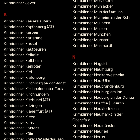
Krimidinner Moselkern
Krimidinner Jever
Krimidinner Mühlacker
Krimidinner Mühldorf am Inn
K
Krimidinner Mülheim an der Ruhr
Krimidinner Kaiserslautern
Krimidinner Müllheim
Krimidinner Kapfenberg (AT)
Krimidinner Mülsen
Krimidinner Karben
Krimidinner München
Krimidinner Karlsruhe
Krimidinner Münster
Krimidinner Kassel
Krimidinner Murrhardt
Krimidinner Kaufbeuren
Krimidinner Kelheim
N
Krimidinner Kelkheim
Krimidinner Nagold
Krimidinner Kempten
Krimidinner Naumburg
Krimidinner Kiel
Krimidinner Neckarwestheim
Krimidinner Kipfenberg
Krimidinner Neu-Ulm
Krimidinner Kirchberg an der Jagst
Krimidinner Neubrandenburg
Krimidinner Kirchheim unter Teck
Krimidinner Neuburg am Inn
Krimidinner Kirchhundem
Krimidinner Neuburg an der Donau
Krimidinner Kitzbühel (AT)
Krimidinner Neuffen | Beuren
Krimidinner Kitzingen
Krimidinner Neukieritzsch
Krimidinner Klagenfurt (AT)
Krimidinner Neumarkt in der
Krimidinner Kleve
Oberpfalz
Krimidinner Klink
Krimidinner Neumünster
Krimidinner Koblenz
Krimidinner Neuried
Krimidinner Köln
Krimidinner Neuss
Krimidinner Königs Wusterhausen