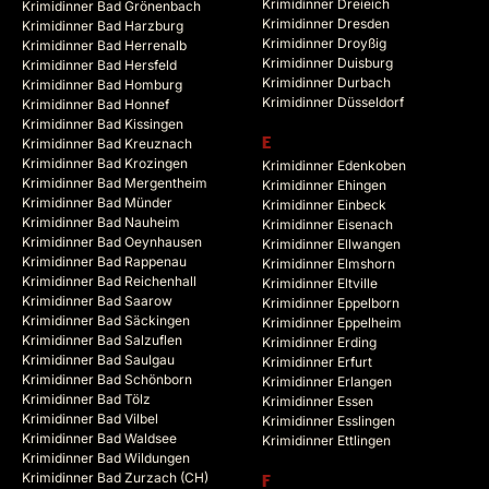
Krimidinner Dreieich
Krimidinner Bad Grönenbach
Krimidinner Dresden
Krimidinner Bad Harzburg
Krimidinner Droyßig
Krimidinner Bad Herrenalb
Krimidinner Duisburg
Krimidinner Bad Hersfeld
Krimidinner Durbach
Krimidinner Bad Homburg
Krimidinner Düsseldorf
Krimidinner Bad Honnef
Krimidinner Bad Kissingen
Krimidinner Bad Kreuznach
E
Krimidinner Bad Krozingen
Krimidinner Edenkoben
Krimidinner Bad Mergentheim
Krimidinner Ehingen
Krimidinner Bad Münder
Krimidinner Einbeck
Krimidinner Bad Nauheim
Krimidinner Eisenach
Krimidinner Bad Oeynhausen
Krimidinner Ellwangen
Krimidinner Bad Rappenau
Krimidinner Elmshorn
Krimidinner Bad Reichenhall
Krimidinner Eltville
Krimidinner Bad Saarow
Krimidinner Eppelborn
Krimidinner Bad Säckingen
Krimidinner Eppelheim
Krimidinner Bad Salzuflen
Krimidinner Erding
Krimidinner Bad Saulgau
Krimidinner Erfurt
Krimidinner Bad Schönborn
Krimidinner Erlangen
Krimidinner Bad Tölz
Krimidinner Essen
Krimidinner Bad Vilbel
Krimidinner Esslingen
Krimidinner Bad Waldsee
Krimidinner Ettlingen
Krimidinner Bad Wildungen
Krimidinner Bad Zurzach (CH)
F