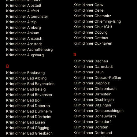
Krimidinner Calw
Krimidinner Albstadt
Krimidinner Celle
Krimidinner Alsfeld
Krimidinner Chemnitz
Krimidinner Altomünster
Krimidinner Chieming-Ising
Krimidinner Altrip
Krimidinner Chur (CH)
Krimidinner Amberg
Krimidinner Coburg
Krimidinner Ankum
Krimidinner Cottbus
Krimidinner Ansbach
Krimidinner Cuxhaven
Krimidinner Arnstadt
Krimidinner Aschaffenburg
Krimidinner Augsburg
D
Krimidinner Dachau
B
Krimidinner Darmstadt
Krimidinner Daun
Krimidinner Backnang
Krimidinner Dessau-Roßlau
Krimidinner Bad Aibling
Krimidinner Diepholz
Krimidinner Bad Bayersoien
Krimidinner Dietzenbach
Krimidinner Bad Belzig
Krimidinner Dirmstein
Krimidinner Bad Bevensen
Krimidinner Dischingen
Krimidinner Bad Boll
Krimidinner Ditzingen
Krimidinner Bad Doberan
Krimidinner Donaueschingen
Krimidinner Bad Dürkheim
Krimidinner Donauwörth
Krimidinner Bad Dürrheim
Krimidinner Donzdorf
Krimidinner Bad Essen
Krimidinner Dorsten
Krimidinner Bad Gögging
Krimidinner Dortmund
Krimidinner Bad Griesbach