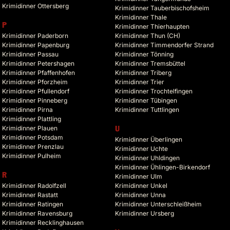
Krimidinner Ottersberg
Krimidinner Tauberbischofsheim
Krimidinner Thale
P
Krimidinner Thierhaupten
Krimidinner Paderborn
Krimidinner Thun (CH)
Krimidinner Papenburg
Krimidinner Timmendorfer Strand
Krimidinner Passau
Krimidinner Tönning
Krimidinner Petershagen
Krimidinner Tremsbüttel
Krimidinner Pfaffenhofen
Krimidinner Triberg
Krimidinner Pforzheim
Krimidinner Trier
Krimidinner Pfullendorf
Krimidinner Trochtelfingen
Krimidinner Pinneberg
Krimidinner Tübingen
Krimidinner Pirna
Krimidinner Tuttlingen
Krimidinner Plattling
Krimidinner Plauen
U
Krimidinner Potsdam
Krimidinner Überlingen
Krimidinner Prenzlau
Krimidinner Uchte
Krimidinner Pulheim
Krimidinner Uhldingen
Krimidinner Ühlingen-Birkendorf
R
Krimidinner Ulm
Krimidinner Radolfzell
Krimidinner Unkel
Krimidinner Rastatt
Krimidinner Unna
Krimidinner Ratingen
Krimidinner Unterschleißheim
Krimidinner Ravensburg
Krimidinner Ursberg
Krimidinner Recklinghausen