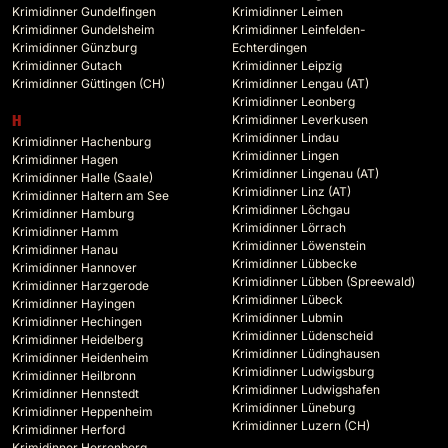
Krimidinner Gundelfingen
Krimidinner Leimen
Krimidinner Gundelsheim
Krimidinner Leinfelden-
Krimidinner Günzburg
Echterdingen
Krimidinner Gutach
Krimidinner Leipzig
Krimidinner Güttingen (CH)
Krimidinner Lengau (AT)
Krimidinner Leonberg
Krimidinner Leverkusen
H
Krimidinner Lindau
Krimidinner Hachenburg
Krimidinner Lingen
Krimidinner Hagen
Krimidinner Lingenau (AT)
Krimidinner Halle (Saale)
Krimidinner Linz (AT)
Krimidinner Haltern am See
Krimidinner Löchgau
Krimidinner Hamburg
Krimidinner Lörrach
Krimidinner Hamm
Krimidinner Löwenstein
Krimidinner Hanau
Krimidinner Lübbecke
Krimidinner Hannover
Krimidinner Lübben (Spreewald)
Krimidinner Harzgerode
Krimidinner Lübeck
Krimidinner Hayingen
Krimidinner Lubmin
Krimidinner Hechingen
Krimidinner Lüdenscheid
Krimidinner Heidelberg
Krimidinner Lüdinghausen
Krimidinner Heidenheim
Krimidinner Ludwigsburg
Krimidinner Heilbronn
Krimidinner Ludwigshafen
Krimidinner Hennstedt
Krimidinner Lüneburg
Krimidinner Heppenheim
Krimidinner Luzern (CH)
Krimidinner Herford
Krimidinner Herrenberg