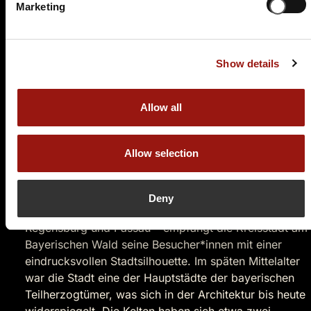
Marketing
94,90 €
Tickets kaufen
Show details
Allow all
Krimidinner Straubing –
Willkommen in der
Allow selection
Herzogstadt an der Donau
Deny
Idyllisch an der Donau gelegen – zwischen
Regensburg und Passau – empfängt die Kreisstadt am
Bayerischen Wald seine Besucher*innen mit einer
eindrucksvollen Stadtsilhouette. Im späten Mittelalter
war die Stadt eine der Hauptstädte der bayerischen
Teilherzogtümer, was sich in der Architektur bis heute