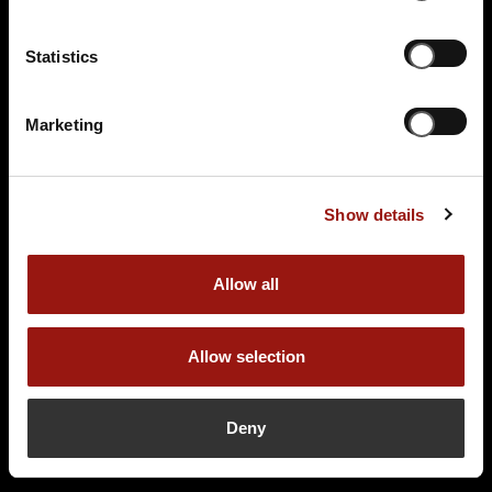
Terminüberblick
Statistics
Marketing
Show details
SO.
13.12.2026 17:00 Uhr
Das Escape Dinner - Escape Room in 3 Gängen
Allow all
Passepartouts Weltreise
Allow selection
Hotel & Restaurant am Eichenberg
Fritz-König-Straße 17
Deny
38667 Bad Harzburg
Auf der Karte anzeigen