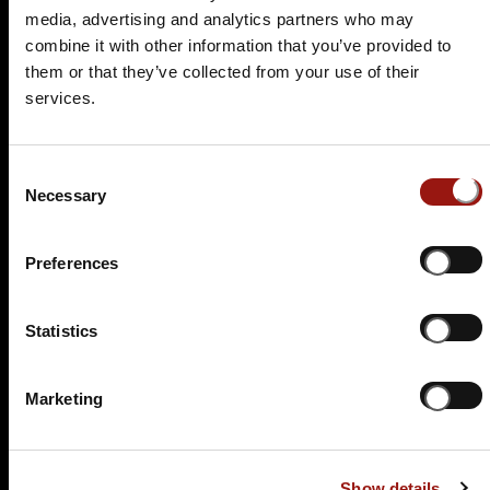
media, advertising and analytics partners who may
Tickets kaufen
combine it with other information that you’ve provided to
them or that they’ve collected from your use of their
services.
Consent
Necessary
Selection
FR.
05.02.2027 19:00 Uhr
Preferences
Prêt-à-morter - Der letzte Schrei
Statistics
Parkhotel Schmid
Augsburger Straße 28
86477 Adelsried
Marketing
Auf der Karte anzeigen
99,90 €
Show details