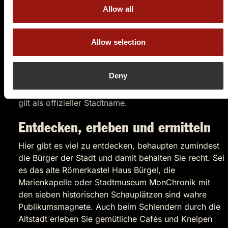
wurde die Stadt Monheim im Rahmen der
Allow all
landesweiten Gebietsreform nach Düsseldorf
eingemeindet. Der Stadtteil Hitdorf blieb allerdings in
Leverkusen. Nach erfolgreicher Klage vor dem
Allow selection
Landungsverfassungsgerichtshof in Münster wurde
die Stadt wieder selbstständig. Hitdorf ist allerdings
Deny
bis heute bei Leverkusen eingemeindet. Der Name
“Monheim am Rhein” besteht seit Oktober 1993 und
gilt als offizieller Stadtname.
Entdecken, erleben und ermitteln
Hier gibt es viel zu entdecken, behaupten zumindest
die Bürger der Stadt und damit behalten Sie recht. Sei
es das alte Römerkastel Haus Bürgel, die
Marienkapelle oder Stadtmuseum MonChronik mit
den sieben historischen Schauplätzen sind wahre
Publikumsmagnete. Auch beim Schlendern durch die
Altstadt erleben Sie gemütliche Cafés und Kneipen