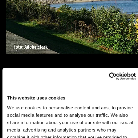
Es wurden leider keine aktuellen Veranstaltungen
für diesen Tatort gefunden.
Nutzen Sie doch einfach die
Suchfunktion
, um
einen passenden Krimidinner-Spielort in Ihrer
This website uses cookies
Nähe zu finden.
We use cookies to personalise content and ads, to provide
social media features and to analyse our traffic. We also
Geschichte schreiben und
share information about your use of our site with our social
Fälle lösen beim
media, advertising and analytics partners who may
combine it with other information that you’ve provided to