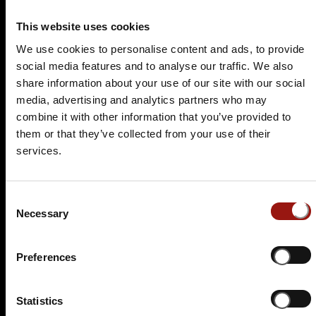
This website uses cookies
Tickets kaufen
We use cookies to personalise content and ads, to provide
social media features and to analyse our traffic. We also
share information about your use of our site with our social
media, advertising and analytics partners who may
combine it with other information that you’ve provided to
them or that they’ve collected from your use of their
services.
FR.
19.02.2027 19:00 Uhr
Consent
Das Elvis Dinner
Necessary
Selection
Dornier Museum Friedrichshafen
Claude-Dornier-Platz 1
Preferences
88046 Friedrichshafen
Auf der Karte anzeigen
Statistics