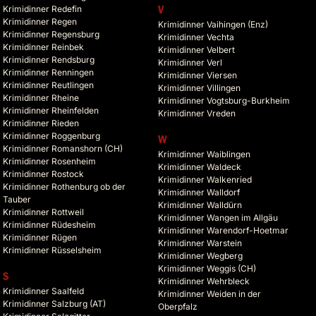
Krimidinner Redefin
V
Krimidinner Regen
Krimidinner Vaihingen (Enz)
Krimidinner Regensburg
Krimidinner Vechta
Krimidinner Reinbek
Krimidinner Velbert
Krimidinner Rendsburg
Krimidinner Verl
Krimidinner Renningen
Krimidinner Viersen
Krimidinner Reutlingen
Krimidinner Villingen
Krimidinner Rheine
Krimidinner Vogtsburg-Burkheim
Krimidinner Rheinfelden
Krimidinner Vreden
Krimidinner Rieden
Krimidinner Roggenburg
W
Krimidinner Romanshorn (CH)
Krimidinner Waiblingen
Krimidinner Rosenheim
Krimidinner Waldeck
Krimidinner Rostock
Krimidinner Walkenried
Krimidinner Rothenburg ob der
Krimidinner Walldorf
Tauber
Krimidinner Walldürn
Krimidinner Rottweil
Krimidinner Wangen im Allgäu
Krimidinner Rüdesheim
Krimidinner Warendorf-Hoetmar
Krimidinner Rügen
Krimidinner Warstein
Krimidinner Rüsselsheim
Krimidinner Wegberg
Krimidinner Weggis (CH)
S
Krimidinner Wehrbleck
Krimidinner Saalfeld
Krimidinner Weiden in der
Krimidinner Salzburg (AT)
Oberpfalz