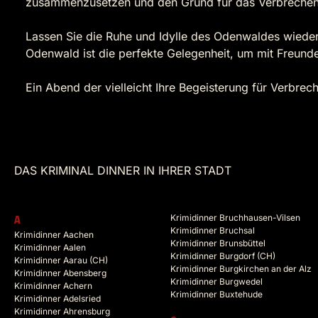
zusammenzusetzen und den Grund für das Verbrechen a
Lassen Sie die Ruhe und Idylle des Odenwaldes wieder 
Odenwald ist die perfekte Gelegenheit, um mit Freund
Ein Abend der vielleicht Ihre Begeisterung für Verbrech
DAS KRIMINAL DINNER IN IHRER STADT
Krimidinner Bruchhausen-Vilsen
A
Krimidinner Bruchsal
Krimidinner Aachen
Krimidinner Brunsbüttel
Krimidinner Aalen
Krimidinner Burgdorf (CH)
Krimidinner Aarau (CH)
Krimidinner Burgkirchen an der Alz
Krimidinner Abensberg
Krimidinner Burgwedel
Krimidinner Achern
Krimidinner Buxtehude
Krimidinner Adelsried
Krimidinner Ahrensburg