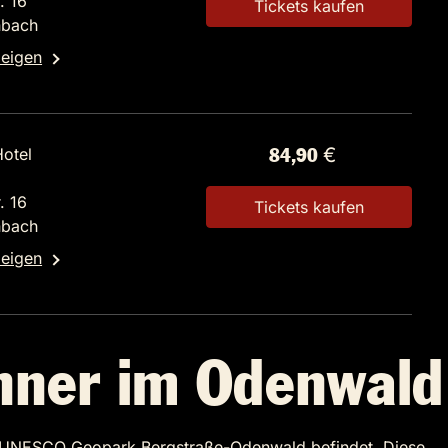
. 16
Tickets kaufen
nbach
zeigen
otel
84,90 €
. 16
Tickets kaufen
nbach
zeigen
inner im Odenwald
m UNESCO Geopark Bergstraße-Odenwald befindet. Diese