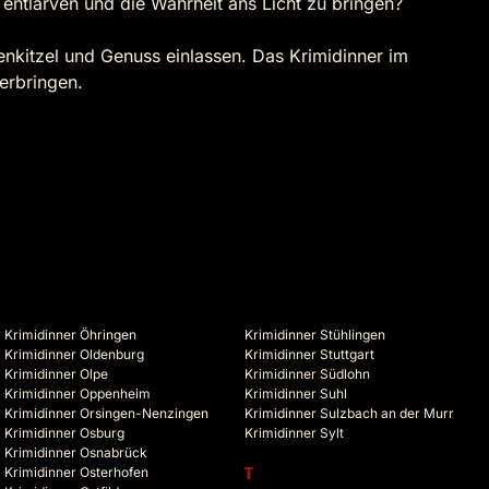
ntlarven und die Wahrheit ans Licht zu bringen?
enkitzel und Genuss einlassen. Das Krimidinner im
verbringen.
Krimidinner Öhringen
Krimidinner Stühlingen
Krimidinner Oldenburg
Krimidinner Stuttgart
Krimidinner Olpe
Krimidinner Südlohn
Krimidinner Oppenheim
Krimidinner Suhl
Krimidinner Orsingen-Nenzingen
Krimidinner Sulzbach an der Murr
Krimidinner Osburg
Krimidinner Sylt
Krimidinner Osnabrück
Krimidinner Osterhofen
T