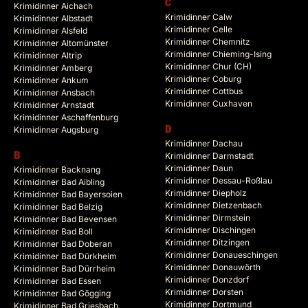
C
Krimidinner Aichach
Krimidinner Calw
Krimidinner Albstadt
Krimidinner Celle
Krimidinner Alsfeld
Krimidinner Chemnitz
Krimidinner Altomünster
Krimidinner Chieming-Ising
Krimidinner Altrip
Krimidinner Chur (CH)
Krimidinner Amberg
Krimidinner Coburg
Krimidinner Ankum
Krimidinner Cottbus
Krimidinner Ansbach
Krimidinner Cuxhaven
Krimidinner Arnstadt
Krimidinner Aschaffenburg
Krimidinner Augsburg
D
Krimidinner Dachau
B
Krimidinner Darmstadt
Krimidinner Daun
Krimidinner Backnang
Krimidinner Dessau-Roßlau
Krimidinner Bad Aibling
Krimidinner Diepholz
Krimidinner Bad Bayersoien
Krimidinner Dietzenbach
Krimidinner Bad Belzig
Krimidinner Dirmstein
Krimidinner Bad Bevensen
Krimidinner Dischingen
Krimidinner Bad Boll
Krimidinner Ditzingen
Krimidinner Bad Doberan
Krimidinner Donaueschingen
Krimidinner Bad Dürkheim
Krimidinner Donauwörth
Krimidinner Bad Dürrheim
Krimidinner Donzdorf
Krimidinner Bad Essen
Krimidinner Dorsten
Krimidinner Bad Gögging
Krimidinner Dortmund
Krimidinner Bad Griesbach