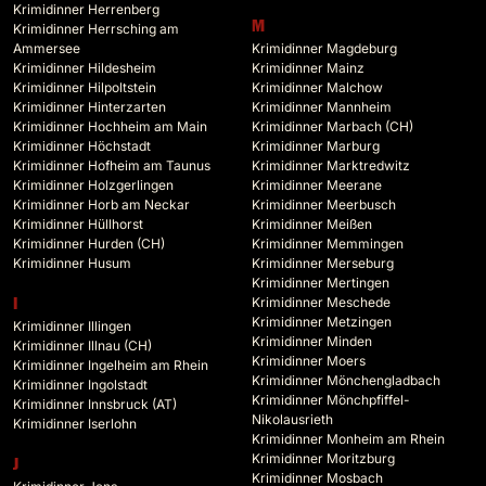
Krimidinner Herrenberg
M
Krimidinner Herrsching am
Ammersee
Krimidinner Magdeburg
Krimidinner Hildesheim
Krimidinner Mainz
Krimidinner Hilpoltstein
Krimidinner Malchow
Krimidinner Hinterzarten
Krimidinner Mannheim
Krimidinner Hochheim am Main
Krimidinner Marbach (CH)
Krimidinner Höchstadt
Krimidinner Marburg
Krimidinner Hofheim am Taunus
Krimidinner Marktredwitz
Krimidinner Holzgerlingen
Krimidinner Meerane
Krimidinner Horb am Neckar
Krimidinner Meerbusch
Krimidinner Hüllhorst
Krimidinner Meißen
Krimidinner Hurden (CH)
Krimidinner Memmingen
Krimidinner Husum
Krimidinner Merseburg
Krimidinner Mertingen
Krimidinner Meschede
I
Krimidinner Metzingen
Krimidinner Illingen
Krimidinner Minden
Krimidinner Illnau (CH)
Krimidinner Moers
Krimidinner Ingelheim am Rhein
Krimidinner Mönchengladbach
Krimidinner Ingolstadt
Krimidinner Mönchpfiffel-
Krimidinner Innsbruck (AT)
Nikolausrieth
Krimidinner Iserlohn
Krimidinner Monheim am Rhein
Krimidinner Moritzburg
J
Krimidinner Mosbach