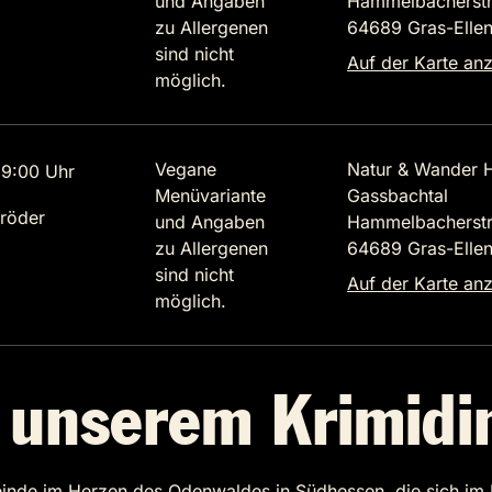
und Angaben
Hammelbacherstr
zu Allergenen
64689 Gras-Elle
sind nicht
Auf der Karte an
möglich.
Vegane
Natur & Wander H
9:00 Uhr
Menüvariante
Gassbachtal
röder
und Angaben
Hammelbacherstr
zu Allergenen
64689 Gras-Elle
sind nicht
Auf der Karte an
möglich.
i unserem Krimid
einde im Herzen des Odenwaldes in Südhessen, die sich i