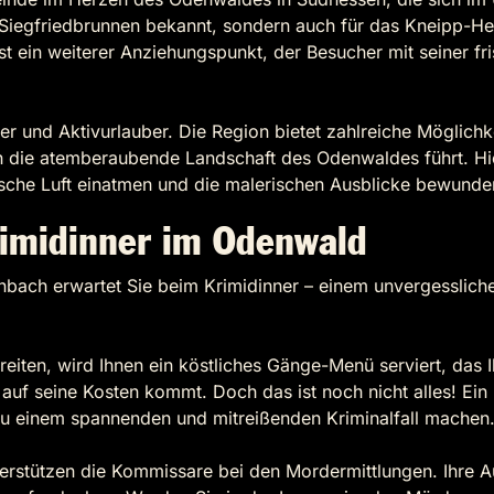
n Siegfriedbrunnen bekannt, sondern auch für das Kneipp-H
st ein weiterer Anziehungspunkt, der Besucher mit seiner f
ber und Aktivurlauber. Die Region bietet zahlreiche Möglic
h die atemberaubende Landschaft des Odenwaldes führt. Hie
sche Luft einatmen und die malerischen Ausblicke bewunde
rimidinner im Odenwald
enbach erwartet Sie beim Krimidinner – einem unvergesslich
iten, wird Ihnen ein köstliches Gänge-Menü serviert, das
 auf seine Kosten kommt. Doch das ist noch nicht alles! Ein 
 zu einem spannenden und mitreißenden Kriminalfall machen
erstützen die Kommissare bei den Mordermittlungen. Ihre A