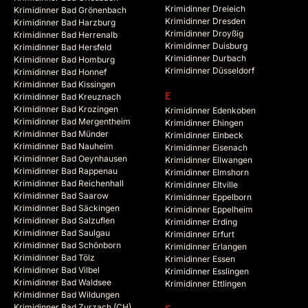
Krimidinner Dreieich
Krimidinner Bad Grönenbach
Krimidinner Dresden
Krimidinner Bad Harzburg
Krimidinner Droyßig
Krimidinner Bad Herrenalb
Krimidinner Duisburg
Krimidinner Bad Hersfeld
Krimidinner Durbach
Krimidinner Bad Homburg
Krimidinner Düsseldorf
Krimidinner Bad Honnef
Krimidinner Bad Kissingen
Krimidinner Bad Kreuznach
E
Krimidinner Bad Krozingen
Krimidinner Edenkoben
Krimidinner Bad Mergentheim
Krimidinner Ehingen
Krimidinner Bad Münder
Krimidinner Einbeck
Krimidinner Bad Nauheim
Krimidinner Eisenach
Krimidinner Bad Oeynhausen
Krimidinner Ellwangen
Krimidinner Bad Rappenau
Krimidinner Elmshorn
Krimidinner Bad Reichenhall
Krimidinner Eltville
Krimidinner Bad Saarow
Krimidinner Eppelborn
Krimidinner Bad Säckingen
Krimidinner Eppelheim
Krimidinner Bad Salzuflen
Krimidinner Erding
Krimidinner Bad Saulgau
Krimidinner Erfurt
Krimidinner Bad Schönborn
Krimidinner Erlangen
Krimidinner Bad Tölz
Krimidinner Essen
Krimidinner Bad Vilbel
Krimidinner Esslingen
Krimidinner Bad Waldsee
Krimidinner Ettlingen
Krimidinner Bad Wildungen
Krimidinner Bad Zurzach (CH)