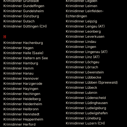
Krimidinner Grünstadt
Krimidinner Legden
Krimidinner Gundelfingen
Krimidinner Leimen
Krimidinner Gundelsheim
Krimidinner Leinfelden-
Krimidinner Günzburg
Echterdingen
Krimidinner Gutach
Krimidinner Leipzig
Krimidinner Güttingen (CH)
Krimidinner Lengau (AT)
Krimidinner Leonberg
Krimidinner Leverkusen
H
Krimidinner Lindau
Krimidinner Hachenburg
Krimidinner Lingen
Krimidinner Hagen
Krimidinner Lingenau (AT)
Krimidinner Halle (Saale)
Krimidinner Linz (AT)
Krimidinner Haltern am See
Krimidinner Löchgau
Krimidinner Hamburg
Krimidinner Lörrach
Krimidinner Hamm
Krimidinner Löwenstein
Krimidinner Hanau
Krimidinner Lübbecke
Krimidinner Hannover
Krimidinner Lübben (Spreewald)
Krimidinner Harzgerode
Krimidinner Lübeck
Krimidinner Hayingen
Krimidinner Lubmin
Krimidinner Hechingen
Krimidinner Lüdenscheid
Krimidinner Heidelberg
Krimidinner Lüdinghausen
Krimidinner Heidenheim
Krimidinner Ludwigsburg
Krimidinner Heilbronn
Krimidinner Ludwigshafen
Krimidinner Hennstedt
Krimidinner Lüneburg
Krimidinner Heppenheim
Krimidinner Luzern (CH)
Krimidinner Herford