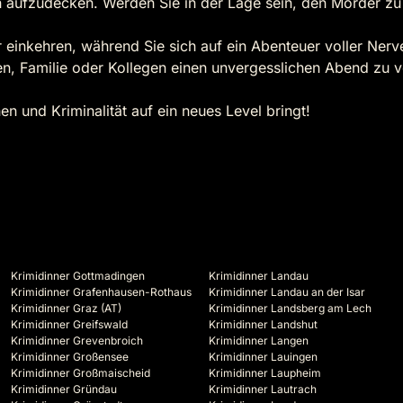
ufzudecken. Werden Sie in der Lage sein, den Mörder zu e
einkehren, während Sie sich auf ein Abenteuer voller Nerv
en, Familie oder Kollegen einen unvergesslichen Abend zu 
en und Kriminalität auf ein neues Level bringt!
Krimidinner Gottmadingen
Krimidinner Landau
Krimidinner Grafenhausen-Rothaus
Krimidinner Landau an der Isar
Krimidinner Graz (AT)
Krimidinner Landsberg am Lech
Krimidinner Greifswald
Krimidinner Landshut
Krimidinner Grevenbroich
Krimidinner Langen
Krimidinner Großensee
Krimidinner Lauingen
Krimidinner Großmaischeid
Krimidinner Laupheim
Krimidinner Gründau
Krimidinner Lautrach