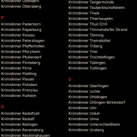
Krimidinner Ostfildern
Krimidinner Tangermünde
Krimidinner Ottersberg
Krimidinner Tauberbischofsheim
Krimidinner Thale
P
Krimidinner Thierhaupten
Krimidinner Paderborn
Krimidinner Thun (CH)
Krimidinner Papenburg
Krimidinner Timmendorfer Strand
Krimidinner Passau
Krimidinner Tönning
Krimidinner Petershagen
Krimidinner Tremsbüttel
Krimidinner Pfaffenhofen
Krimidinner Triberg
Krimidinner Pforzheim
Krimidinner Trier
Krimidinner Pfullendorf
Krimidinner Trochtelfingen
Krimidinner Pinneberg
Krimidinner Tübingen
Krimidinner Pirna
Krimidinner Tuttlingen
Krimidinner Plattling
Krimidinner Plauen
U
Krimidinner Potsdam
Krimidinner Überlingen
Krimidinner Prenzlau
Krimidinner Uchte
Krimidinner Pulheim
Krimidinner Uhldingen
Krimidinner Ühlingen-Birkendorf
R
Krimidinner Ulm
Krimidinner Radolfzell
Krimidinner Unkel
Krimidinner Rastatt
Krimidinner Unna
Krimidinner Ratingen
Krimidinner Unterschleißheim
Krimidinner Ravensburg
Krimidinner Ursberg
Krimidinner Recklinghausen