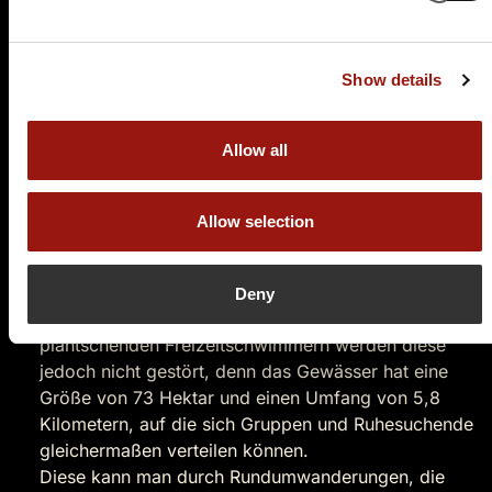
Sommer gerne Erholung suchen.
Traumhafter Natursee
Show details
Der Großensee stellt einen wunderbaren freien
Treffunkt für alle dar, ob Jugendliche, Rentner oder
Allow all
Familien. Der größte See im schleswig-holsteinischen
Kreis Stormarn lockt im Sommer jeden an, der etwas
Abkühlung in dem glazialen Rinnensees aus der
Allow selection
Weichseleiszeit sucht. Gut bestückt ist der See nicht
nur mit Badegästen aus dem Naturstrand - Seefreibad
oder dem normalen Seestrand, sondern auch mit
Deny
Fischen, was Angler gerne ausnutzen. Von
plantschenden Freizeitschwimmern werden diese
jedoch nicht gestört, denn das Gewässer hat eine
Größe von 73 Hektar und einen Umfang von 5,8
Kilometern, auf die sich Gruppen und Ruhesuchende
gleichermaßen verteilen können.
Diese kann man durch Rundumwanderungen, die