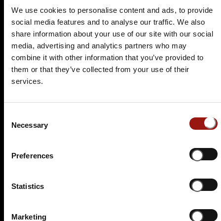
We use cookies to personalise content and ads, to provide
social media features and to analyse our traffic. We also
share information about your use of our site with our social
media, advertising and analytics partners who may
combine it with other information that you’ve provided to
Es wurden leider keine aktuellen Veranstaltungen
them or that they’ve collected from your use of their
für diesen Tatort gefunden.
services.
Nutzen Sie doch einfach die
Suchfunktion
, um
einen passenden Krimidinner-Spielort in Ihrer
Nähe zu finden.
Consent
Necessary
Selection
Krimidinner Großensee
Preferences
Die Gemeinde Großensee liegt direkt an dem
gleichnamigen See, nach dem sie benannt wurde und
Statistics
vor den Toren Hamburgs. Wegen seiner reizvollen
landschaftlichen Lage ist Großensee beliebter
Wohnsitz prominenter Villenbesitzern, die dort im
Marketing