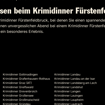
isen beim Krimidinner Fürstenf
Krimidinner Fürstenfeldbruck, bei denen Sie einen spannen
einen unvergesslichen Abend bei einem Krimidinner Fürstenf
 ein besonderes Erlebnis.
Krimidinner Gottmadingen
Krimidinner Landau
Krimidinner Grafenhausen-Rothaus
Krimidinner Landau an der Isar
Krimidinner Graz (AT)
Krimidinner Landsberg am Lech
Krimidinner Greifswald
Krimidinner Landshut
Krimidinner Grevenbroich
Krimidinner Langen
Krimidinner Großensee
Krimidinner Lauingen
Krimidinner Großmaischeid
Krimidinner Laupheim
Krimidinner Gründau
Krimidinner Lautrach