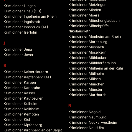
Krimidinner Metzingen
Krimidinner Illingen
Krimidinner Minden
Krimidinner Illnau (CH)
Krimidinner Moers
Krimidinner Ingelheim am Rhein
Krimidinner Mönchengladbach
Krimidinner Ingolstadt
Krimidinner Mönchpfiffel-
Krimidinner Innsbruck (AT)
Nikolausrieth
Krimidinner Iserlohn
Krimidinner Monheim am Rhein
Krimidinner Moritzburg
J
Krimidinner Mosbach
Krimidinner Jena
Krimidinner Moselkern
Krimidinner Jever
Krimidinner Mühlacker
Krimidinner Mühldorf am Inn
K
Krimidinner Mülheim an der Ruhr
Krimidinner Kaiserslautern
Krimidinner Müllheim
Krimidinner Kapfenberg (AT)
Krimidinner Mülsen
Krimidinner Karben
Krimidinner München
Krimidinner Karlsruhe
Krimidinner Münster
Krimidinner Kassel
Krimidinner Murrhardt
Krimidinner Kaufbeuren
Krimidinner Kelheim
N
Krimidinner Kelkheim
Krimidinner Nagold
Krimidinner Kempten
Krimidinner Naumburg
Krimidinner Kiel
Krimidinner Neckarwestheim
Krimidinner Kipfenberg
Krimidinner Neu-Ulm
Krimidinner Kirchberg an der Jagst