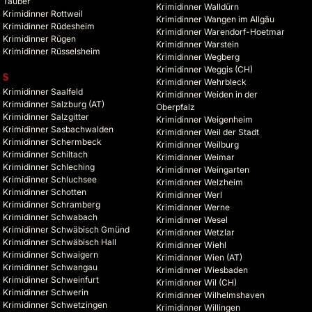
Tauber
Krimidinner Walldürn
Krimidinner Rottweil
Krimidinner Wangen im Allgäu
Krimidinner Rüdesheim
Krimidinner Warendorf-Hoetmar
Krimidinner Rügen
Krimidinner Warstein
Krimidinner Rüsselsheim
Krimidinner Wegberg
Krimidinner Weggis (CH)
S
Krimidinner Wehrbleck
Krimidinner Saalfeld
Krimidinner Weiden in der
Krimidinner Salzburg (AT)
Oberpfalz
Krimidinner Salzgitter
Krimidinner Weigenheim
Krimidinner Sasbachwalden
Krimidinner Weil der Stadt
Krimidinner Schermbeck
Krimidinner Weilburg
Krimidinner Schiltach
Krimidinner Weimar
Krimidinner Schleching
Krimidinner Weingarten
Krimidinner Schluchsee
Krimidinner Welzheim
Krimidinner Schotten
Krimidinner Werl
Krimidinner Schramberg
Krimidinner Werne
Krimidinner Schwabach
Krimidinner Wesel
Krimidinner Schwäbisch Gmünd
Krimidinner Wetzlar
Krimidinner Schwäbisch Hall
Krimidinner Wiehl
Krimidinner Schwaigern
Krimidinner Wien (AT)
Krimidinner Schwangau
Krimidinner Wiesbaden
Krimidinner Schweinfurt
Krimidinner Wil (CH)
Krimidinner Schwerin
Krimidinner Wilhelmshaven
Krimidinner Schwetzingen
Krimidinner Willingen