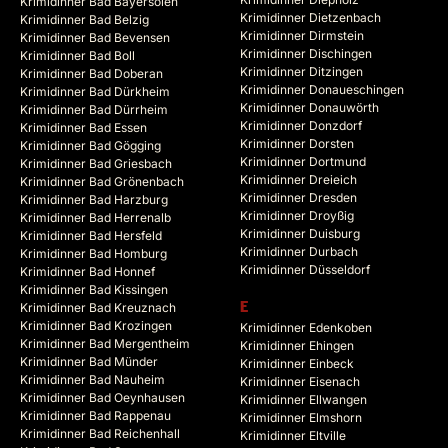
Krimidinner Bad Bayersoien
Krimidinner Dietzenbach
Krimidinner Bad Belzig
Krimidinner Dirmstein
Krimidinner Bad Bevensen
Krimidinner Dischingen
Krimidinner Bad Boll
Krimidinner Ditzingen
Krimidinner Bad Doberan
Krimidinner Donaueschingen
Krimidinner Bad Dürkheim
Krimidinner Donauwörth
Krimidinner Bad Dürrheim
Krimidinner Donzdorf
Krimidinner Bad Essen
Krimidinner Dorsten
Krimidinner Bad Gögging
Krimidinner Dortmund
Krimidinner Bad Griesbach
Krimidinner Dreieich
Krimidinner Bad Grönenbach
Krimidinner Dresden
Krimidinner Bad Harzburg
Krimidinner Droyßig
Krimidinner Bad Herrenalb
Krimidinner Duisburg
Krimidinner Bad Hersfeld
Krimidinner Durbach
Krimidinner Bad Homburg
Krimidinner Düsseldorf
Krimidinner Bad Honnef
Krimidinner Bad Kissingen
Krimidinner Bad Kreuznach
E
Krimidinner Bad Krozingen
Krimidinner Edenkoben
Krimidinner Bad Mergentheim
Krimidinner Ehingen
Krimidinner Bad Münder
Krimidinner Einbeck
Krimidinner Bad Nauheim
Krimidinner Eisenach
Krimidinner Bad Oeynhausen
Krimidinner Ellwangen
Krimidinner Bad Rappenau
Krimidinner Elmshorn
Krimidinner Bad Reichenhall
Krimidinner Eltville