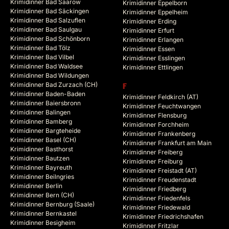
Krimidinner Bad Saarow
Krimidinner Eppelborn
Krimidinner Bad Säckingen
Krimidinner Eppelheim
Krimidinner Bad Salzuflen
Krimidinner Erding
Krimidinner Bad Saulgau
Krimidinner Erfurt
Krimidinner Bad Schönborn
Krimidinner Erlangen
Krimidinner Bad Tölz
Krimidinner Essen
Krimidinner Bad Vilbel
Krimidinner Esslingen
Krimidinner Bad Waldsee
Krimidinner Ettlingen
Krimidinner Bad Wildungen
Krimidinner Bad Zurzach (CH)
F
Krimidinner Baden-Baden
Krimidinner Feldkirch (AT)
Krimidinner Baiersbronn
Krimidinner Feuchtwangen
Krimidinner Balingen
Krimidinner Flensburg
Krimidinner Bamberg
Krimidinner Forchheim
Krimidinner Bargteheide
Krimidinner Frankenberg
Krimidinner Basel (CH)
Krimidinner Frankfurt am Main
Krimidinner Basthorst
Krimidinner Freiberg
Krimidinner Bautzen
Krimidinner Freiburg
Krimidinner Bayreuth
Krimidinner Freistadt (AT)
Krimidinner Beilngries
Krimidinner Freudenstadt
Krimidinner Berlin
Krimidinner Friedberg
Krimidinner Bern (CH)
Krimidinner Friedenfels
Krimidinner Bernburg (Saale)
Krimidinner Friedewald
Krimidinner Bernkastel
Krimidinner Friedrichshafen
Krimidinner Besigheim
Krimidinner Fritzlar