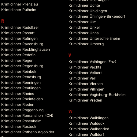
Krimidinner Prenzlau
Krimidinner Uchte
Krimidinner Pulheim
Krimidinner Uhldingen
Krimidinner Ühlingen-Birkendorf
R
Krimidinner Ulm
Krimidinner Radolfzell
Krimidinner Unkel
Krimidinner Rastatt
Krimidinner Unna
Krimidinner Ratingen
Krimidinner Unterschleißheim
Krimidinner Ravensburg
Krimidinner Ursberg
Krimidinner Recklinghausen
Krimidinner Redefin
V
Krimidinner Regen
Krimidinner Vaihingen (Enz)
Krimidinner Regensburg
Krimidinner Vechta
Krimidinner Reinbek
Krimidinner Velbert
Krimidinner Rendsburg
Krimidinner Verl
Krimidinner Renningen
Krimidinner Viersen
Krimidinner Reutlingen
Krimidinner Villingen
Krimidinner Rheine
Krimidinner Vogtsburg-Burkheim
Krimidinner Rheinfelden
Krimidinner Vreden
Krimidinner Rieden
Krimidinner Roggenburg
W
Krimidinner Romanshorn (CH)
Krimidinner Waiblingen
Krimidinner Rosenheim
Krimidinner Waldeck
Krimidinner Rostock
Krimidinner Walkenried
Krimidinner Rothenburg ob der
Krimidinner Walldorf