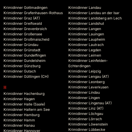
Krimidinner Gottmadingen
Krimidinner Landau
Krimidinner Grafenhausen-Rothaus
Krimidinner Landau an der Isar
Krimidinner Graz (AT)
Krimidinner Landsberg am Lech
Krimidinner Greifswald
Krimidinner Landshut
Krimidinner Grevenbroich
Krimidinner Langen
Krimidinner Großensee
Krimidinner Lauingen
Krimidinner Großmaischeid
Krimidinner Laupheim
Krimidinner Gründau
Krimidinner Lautrach
Krimidinner Grünstadt
Krimidinner Legden
Krimidinner Gundelfingen
Krimidinner Leimen
Krimidinner Gundelsheim
Krimidinner Leinfelden-
Krimidinner Günzburg
Echterdingen
Krimidinner Gutach
Krimidinner Leipzig
Krimidinner Güttingen (CH)
Krimidinner Lengau (AT)
Krimidinner Leonberg
Krimidinner Leverkusen
H
Krimidinner Lindau
Krimidinner Hachenburg
Krimidinner Lingen
Krimidinner Hagen
Krimidinner Lingenau (AT)
Krimidinner Halle (Saale)
Krimidinner Linz (AT)
Krimidinner Haltern am See
Krimidinner Löchgau
Krimidinner Hamburg
Krimidinner Lörrach
Krimidinner Hamm
Krimidinner Löwenstein
Krimidinner Hanau
Krimidinner Lübbecke
Krimidinner Hannover