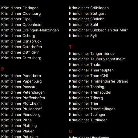
Krimidinner Öhringen
Krimidinner Stühlingen
Krimidinner Oldenburg
Krimidinner Stuttgart
Krimidinner Olpe
Krimidinner Südlohn
Krimidinner Oppenheim
Krimidinner Suhl
Krimidinner Orsingen-Nenzingen
Krimidinner Sulzbach an der Murr
Krimidinner Osburg
Krimidinner Sylt
Krimidinner Osnabrück
Krimidinner Osterhofen
T
Krimidinner Ostfildern
Krimidinner Tangermünde
Krimidinner Ottersberg
Krimidinner Tauberbischofsheim
Krimidinner Thale
P
Krimidinner Thierhaupten
Krimidinner Paderborn
Krimidinner Thun (CH)
Krimidinner Papenburg
Krimidinner Timmendorfer Strand
Krimidinner Passau
Krimidinner Tönning
Krimidinner Petershagen
Krimidinner Tremsbüttel
Krimidinner Pfaffenhofen
Krimidinner Triberg
Krimidinner Pforzheim
Krimidinner Trier
Krimidinner Pfullendorf
Krimidinner Trochtelfingen
Krimidinner Pinneberg
Krimidinner Tübingen
Krimidinner Pirna
Krimidinner Tuttlingen
Krimidinner Plattling
Krimidinner Plauen
U
Krimidinner Potsdam
Krimidinner Überlingen