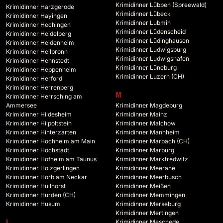
Krimidinner Lübben (Spreewald)
Krimidinner Harzgerode
Krimidinner Lübeck
Krimidinner Hayingen
Krimidinner Lubmin
Krimidinner Hechingen
Krimidinner Lüdenscheid
Krimidinner Heidelberg
Krimidinner Lüdinghausen
Krimidinner Heidenheim
Krimidinner Ludwigsburg
Krimidinner Heilbronn
Krimidinner Ludwigshafen
Krimidinner Hennstedt
Krimidinner Lüneburg
Krimidinner Heppenheim
Krimidinner Luzern (CH)
Krimidinner Herford
Krimidinner Herrenberg
M
Krimidinner Herrsching am
Ammersee
Krimidinner Magdeburg
Krimidinner Hildesheim
Krimidinner Mainz
Krimidinner Hilpoltstein
Krimidinner Malchow
Krimidinner Hinterzarten
Krimidinner Mannheim
Krimidinner Hochheim am Main
Krimidinner Marbach (CH)
Krimidinner Höchstadt
Krimidinner Marburg
Krimidinner Hofheim am Taunus
Krimidinner Marktredwitz
Krimidinner Holzgerlingen
Krimidinner Meerane
Krimidinner Horb am Neckar
Krimidinner Meerbusch
Krimidinner Hüllhorst
Krimidinner Meißen
Krimidinner Hurden (CH)
Krimidinner Memmingen
Krimidinner Husum
Krimidinner Merseburg
Krimidinner Mertingen
Krimidinner Meschede
I