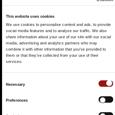
Tickets kaufen
This website uses cookies
We use cookies to personalise content and ads, to provide
social media features and to analyse our traffic. We also
share information about your use of our site with our social
media, advertising and analytics partners who may
combine it with other information that you’ve provided to
them or that they’ve collected from your use of their
services.
FR.
19.03.2027 19:00 Uhr
Schafkopfkrimi
Consent
Hotel Becher
Necessary
Selection
Schlossstrasse 7
73072 Donzdorf
Preferences
Auf der Karte anzeigen