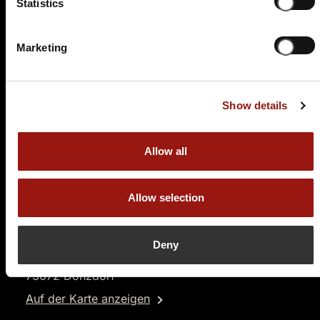
89,90 €
Statistics
Tickets kaufen
Marketing
Show details
Allow all
SO.
13.06.2027 17:00 Uhr
Allow selection
Testament à la Carte
Hotel Becher
Deny
Schlossstrasse 7
73072 Donzdorf
Auf der Karte anzeigen