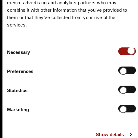
Der letzte Joint der Marie Juana - Ein Hippie
media, advertising and analytics partners who may
Krimi
combine it with other information that you’ve provided to
them or that they’ve collected from your use of their
Ernst Leitz Hotel Wetzlar
services.
Am Leitz-Park 8
35578 Wetzlar
Auf der Karte anzeigen
Consent
Necessary
Selection
99,90 €
Preferences
Tickets kaufen
Statistics
Marketing
Show details