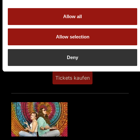
SA.
20.03.2027 19:00 Uhr
Das Burlesque Dinner
Allow all
Ernst Leitz Hotel Wetzlar
Am Leitz-Park 8
Allow selection
35578 Wetzlar
Auf der Karte anzeigen
Deny
109,90 €
Tickets kaufen