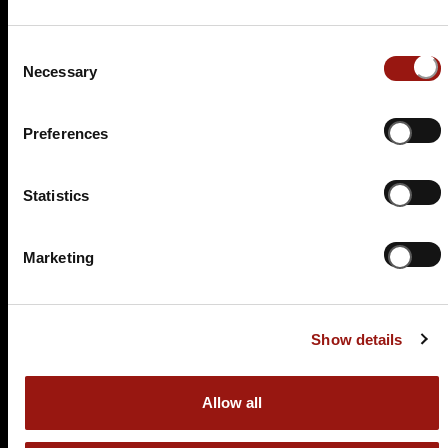
89,90 €
Consent
Necessary
Tickets kaufen
Selection
Preferences
Statistics
Marketing
SA.
27.02.2027 19:00 Uhr
Blutbad im Gemeinderat
Show details
Münchner Hofbräu Coburg
Kleine Johannisgasse 8
Allow all
96450 Coburg
Auf der Karte anzeigen