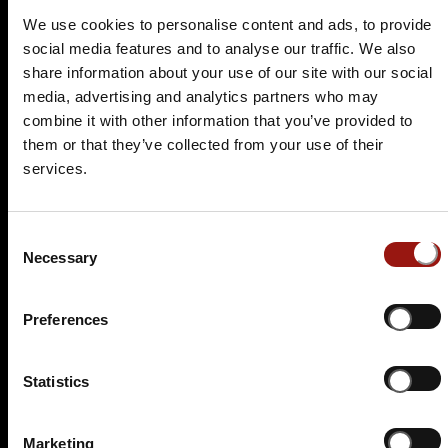
We use cookies to personalise content and ads, to provide
social media features and to analyse our traffic. We also
share information about your use of our site with our social
Es wurden leider keine aktuellen Veranstaltungen
media, advertising and analytics partners who may
für diesen Tatort gefunden.
combine it with other information that you’ve provided to
Nutzen Sie doch einfach die
Suchfunktion
, um
them or that they’ve collected from your use of their
einen passenden Krimidinner-Spielort in Ihrer
services.
Nähe zu finden.
Consent
Krimidinner Metzingen -
Necessary
Selection
Kitzel für Nerven und
Gaumen
Preferences
In Metzingen erwartet Sie eine aufregende
Statistics
Kombination aus erstklassigen Einkaufsmöglichkeiten,
historischen Sehenswürdigkeiten und vielfältigen
Freizeitaktivitäten. Die Stadt bietet alles, was einen
Marketing