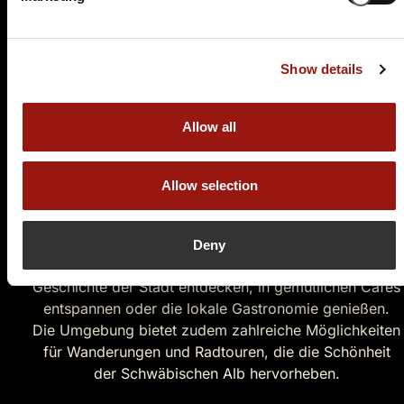
Aufenthalt unvergesslich macht: eine lebendige
Innenstadt, beeindruckende Architektur und ein
abwechslungsreiches Kulturprogramm für die ganze
Show details
Familie.
Einkaufsparadies und
Allow all
Kulturgenuss
Allow selection
Metzingen ist nicht nur für seine Outlet-Center
bekannt, sondern auch für seine charmante Altstadt,
die von malerischen Gassen und historischen
Deny
Gebäuden geprägt ist. Hier können Besucher die
Geschichte der Stadt entdecken, in gemütlichen Cafés
entspannen oder die lokale Gastronomie genießen.
Die Umgebung bietet zudem zahlreiche Möglichkeiten
für Wanderungen und Radtouren, die die Schönheit
der Schwäbischen Alb hervorheben.