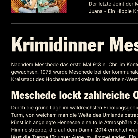
Der letzte Joint der 
Juana - Ein Hippie Kr
Krimidinner Me
Nachdem Meschede das erste Mal 913 n. Chr. im Kontext
gewachsen. 1975 wurde Meschede bei der kommunalen 
Kreisstadt des Hochsauerlandkreise in Nordrhein-Wes
Meschede lockt zahlreiche 
Durch die grüne Lage im waldreichsten Erholungsgebi
Turm, von welchem man die Weite des Umlands betrachte
künstlich angelegte Hennesee eine tolle Atmosphäre 
Himmelstreppe, die auf dem Damm 2014 errichtet wur
lässt die Treppe für unser Auge im Himmel enden. Ein