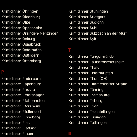
Krimidinner Öhringen
Krimidinner Stühlingen
Krimidinner Oldenburg
Krimidinner Stuttgart
Krimidinner Olpe
Krimidinner Südlohn
Krimidinner Oppenheim
Krimidinner Suhl
Krimidinner Orsingen-Nenzingen
Krimidinner Sulzbach an der Murr
Krimidinner Osburg
Krimidinner Sylt
Krimidinner Osnabrück
Krimidinner Osterhofen
T
Krimidinner Ostfildern
Krimidinner Tangermünde
Krimidinner Ottersberg
Krimidinner Tauberbischofsheim
Krimidinner Thale
P
Krimidinner Thierhaupten
Krimidinner Paderborn
Krimidinner Thun (CH)
Krimidinner Papenburg
Krimidinner Timmendorfer Strand
Krimidinner Passau
Krimidinner Tönning
Krimidinner Petershagen
Krimidinner Tremsbüttel
Krimidinner Pfaffenhofen
Krimidinner Triberg
Krimidinner Pforzheim
Krimidinner Trier
Krimidinner Pfullendorf
Krimidinner Trochtelfingen
Krimidinner Pinneberg
Krimidinner Tübingen
Krimidinner Pirna
Krimidinner Tuttlingen
Krimidinner Plattling
Krimidinner Plauen
U