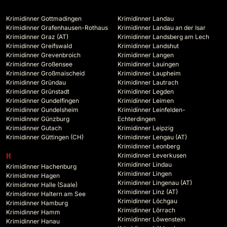
Krimidinner Gottmadingen
Krimidinner Landau
Krimidinner Grafenhausen-Rothaus
Krimidinner Landau an der Isar
Krimidinner Graz (AT)
Krimidinner Landsberg am Lech
Krimidinner Greifswald
Krimidinner Landshut
Krimidinner Grevenbroich
Krimidinner Langen
Krimidinner Großensee
Krimidinner Lauingen
Krimidinner Großmaischeid
Krimidinner Laupheim
Krimidinner Gründau
Krimidinner Lautrach
Krimidinner Grünstadt
Krimidinner Legden
Krimidinner Gundelfingen
Krimidinner Leimen
Krimidinner Gundelsheim
Krimidinner Leinfelden-
Krimidinner Günzburg
Echterdingen
Krimidinner Gutach
Krimidinner Leipzig
Krimidinner Güttingen (CH)
Krimidinner Lengau (AT)
Krimidinner Leonberg
Krimidinner Leverkusen
H
Krimidinner Lindau
Krimidinner Hachenburg
Krimidinner Lingen
Krimidinner Hagen
Krimidinner Lingenau (AT)
Krimidinner Halle (Saale)
Krimidinner Linz (AT)
Krimidinner Haltern am See
Krimidinner Löchgau
Krimidinner Hamburg
Krimidinner Lörrach
Krimidinner Hamm
Krimidinner Löwenstein
Krimidinner Hanau