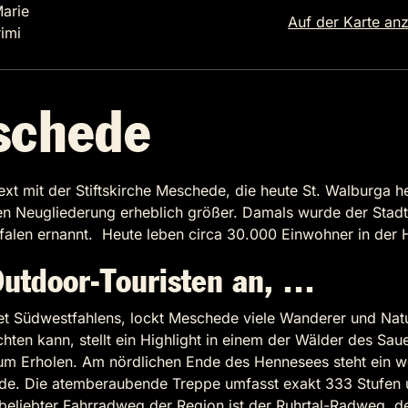
Marie
Auf der Karte an
imi
schede
 mit der Stiftskirche Meschede, die heute St. Walburga he
Neugliederung erheblich größer. Damals wurde der Stadtke
tfalen ernannt. Heute leben circa 30.000 Einwohner in der
Outdoor-Touristen an, …
et Südwestfahlens, lockt Meschede viele Wanderer und Na
n kann, stellt ein Highlight in einem der Wälder des Saue
zum Erholen. Am nördlichen Ende des Hennesees steht ein w
de. Die atemberaubende Treppe umfasst exakt 333 Stufen 
 beliebter Fahrradweg der Region ist der Ruhrtal-Radweg, d