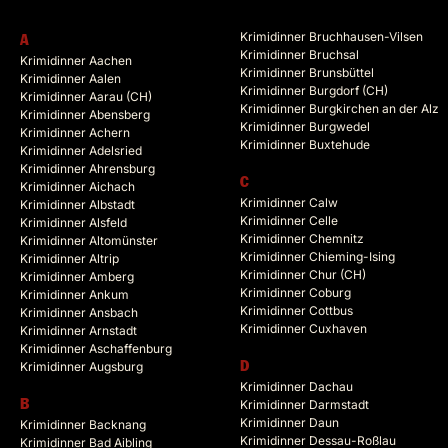
Krimidinner Bruchhausen-Vilsen
A
Krimidinner Bruchsal
Krimidinner Aachen
Krimidinner Brunsbüttel
Krimidinner Aalen
Krimidinner Burgdorf (CH)
Krimidinner Aarau (CH)
Krimidinner Burgkirchen an der Alz
Krimidinner Abensberg
Krimidinner Burgwedel
Krimidinner Achern
Krimidinner Buxtehude
Krimidinner Adelsried
Krimidinner Ahrensburg
C
Krimidinner Aichach
Krimidinner Calw
Krimidinner Albstadt
Krimidinner Celle
Krimidinner Alsfeld
Krimidinner Chemnitz
Krimidinner Altomünster
Krimidinner Chieming-Ising
Krimidinner Altrip
Krimidinner Chur (CH)
Krimidinner Amberg
Krimidinner Coburg
Krimidinner Ankum
Krimidinner Cottbus
Krimidinner Ansbach
Krimidinner Cuxhaven
Krimidinner Arnstadt
Krimidinner Aschaffenburg
Krimidinner Augsburg
D
Krimidinner Dachau
B
Krimidinner Darmstadt
Krimidinner Daun
Krimidinner Backnang
Krimidinner Dessau-Roßlau
Krimidinner Bad Aibling