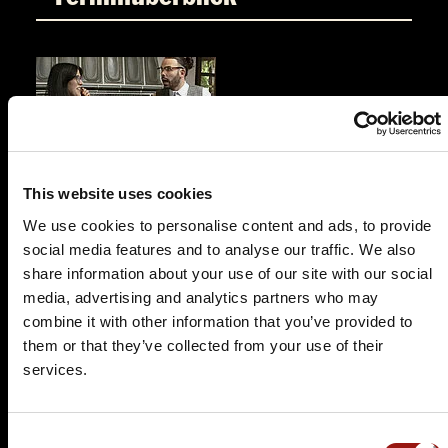
This website uses cookies
FR.
16.10.2026 19:00 Uhr
Testament à la Carte
We use cookies to personalise content and ads, to provide
social media features and to analyse our traffic. We also
Weinstube Birnauer Oberhof
share information about your use of our site with our social
Oberhof 1
media, advertising and analytics partners who may
88690 Uhldingen
combine it with other information that you’ve provided to
Auf der Karte anzeigen
them or that they’ve collected from your use of their
services.
89,90 €
Tickets kaufen
Consent