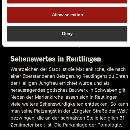
Reutlingen zur freien Reichsstadt, die autonom agierte
und nur der Herrschaft des Kaisers des „Heiligen
Allow selection
Römischen Reiches unterstellt war.
Im Zuge der Napoleonischen Kriege büßte die
Reichstadt ihre Selbstständigkeit aufgrund finanzieller
Deny
Engpässe und administrativer Mängel ein und ging
damit an das Land Württemberg über.
Sehenswertes in Reutlingen
Wahrzeichen der Stadt ist die Marienkirche, die nach
einer überstandenen Belagerung Reutlingens zu Ehren
der Heiligen Jungfrau errichtet wurde und als
herausragendes gotisches Bauwerk in Schwaben gilt.
Neben der Marienkirche lassen sich in Reutlingen
viele weitere Sehenswürdigkeiten entdecken. So kann
man seine Platzangst in der „Engsten Straße der Welt“
bezwingen, die an der schmalsten Stelle lediglich 31
Zentimeter breit ist. Die Parkanlage der Pomologie,