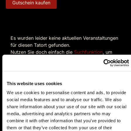
Gutschein kaufen
Es wurden leider keine aktuellen Veranstaltungen
für diesen Tatort gefunden.
Nutzen Sie doch einfach die
Suchfunktion
, um
einen passenden Krimidinner-Spielort in Ihrer
Nähe zu finden.
This website uses cookies
Krimidinner Reutlingen
We use cookies to personalise content and ads, to provide
social media features and to analyse our traffic. We also
Die Großstadt Reutlingen zählt mit rund 115.000
share information about your use of our site with our social
Einwohnern zu den neun größten Städten in Baden-
media, advertising and analytics partners who may
Württemberg. Reutlingen befindet sich im Zentrum
combine it with other information that you’ve provided to
des Landes und gehört zur europäischen
them or that they’ve collected from your use of their
Metropolregion Stuttgart.