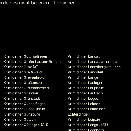
erden es nicht bereuen – todsicher!
Krimidinner Gottmadingen
Krimidinner Landau
Krimidinner Grafenhausen-Rothaus
Krimidinner Landau an der Isar
Krimidinner Graz (AT)
Krimidinner Landsberg am Lech
Krimidinner Greifswald
Krimidinner Landshut
Krimidinner Grevenbroich
Krimidinner Langen
Krimidinner Großensee
Krimidinner Lauingen
Krimidinner Großmaischeid
Krimidinner Laupheim
Krimidinner Gründau
Krimidinner Lautrach
Krimidinner Grünstadt
Krimidinner Legden
Krimidinner Gundelfingen
Krimidinner Leimen
Krimidinner Gundelsheim
Krimidinner Leinfelden-
Krimidinner Günzburg
Echterdingen
Krimidinner Gutach
Krimidinner Leipzig
Krimidinner Güttingen (CH)
Krimidinner Lengau (AT)
Krimidinner Leonberg