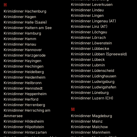
Krimidinner Leverkusen
H
Krimidinner Lindau
Krimidinner Hachenburg
Krimidinner Lingen
Krimidinner Hagen
Krimidinner Lingenau (AT)
Krimidinner Halle (Saale)
Krimidinner Linz (AT)
Krimidinner Haltern am See
Krimidinner Löchgau
Krimidinner Hamburg
Krimidinner Lörrach
Krimidinner Hamm
Krimidinner Löwenstein
Krimidinner Hanau
Krimidinner Lübbecke
Krimidinner Hannover
Krimidinner Lübben (Spreewald)
Krimidinner Harzgerode
Krimidinner Lübeck
Krimidinner Hayingen
Krimidinner Lubmin
Krimidinner Hechingen
Krimidinner Lüdenscheid
Krimidinner Heidelberg
Krimidinner Lüdinghausen
Krimidinner Heidenheim
Krimidinner Ludwigsburg
Krimidinner Heilbronn
Krimidinner Ludwigshafen
Krimidinner Hennstedt
Krimidinner Lüneburg
Krimidinner Heppenheim
Krimidinner Luzern (CH)
Krimidinner Herford
Krimidinner Herrenberg
M
Krimidinner Herrsching am
Ammersee
Krimidinner Magdeburg
Krimidinner Hildesheim
Krimidinner Mainz
Krimidinner Hilpoltstein
Krimidinner Malchow
Krimidinner Hinterzarten
Krimidinner Mannheim