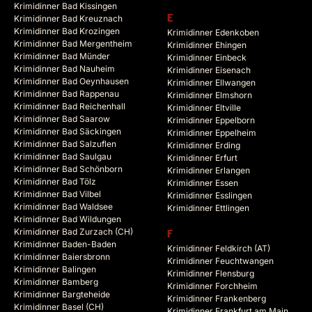
Krimidinner Bad Kissingen
Krimidinner Bad Kreuznach
E
Krimidinner Bad Krozingen
Krimidinner Edenkoben
Krimidinner Bad Mergentheim
Krimidinner Ehingen
Krimidinner Bad Münder
Krimidinner Einbeck
Krimidinner Bad Nauheim
Krimidinner Eisenach
Krimidinner Bad Oeynhausen
Krimidinner Ellwangen
Krimidinner Bad Rappenau
Krimidinner Elmshorn
Krimidinner Bad Reichenhall
Krimidinner Eltville
Krimidinner Bad Saarow
Krimidinner Eppelborn
Krimidinner Bad Säckingen
Krimidinner Eppelheim
Krimidinner Bad Salzuflen
Krimidinner Erding
Krimidinner Bad Saulgau
Krimidinner Erfurt
Krimidinner Bad Schönborn
Krimidinner Erlangen
Krimidinner Bad Tölz
Krimidinner Essen
Krimidinner Bad Vilbel
Krimidinner Esslingen
Krimidinner Bad Waldsee
Krimidinner Ettlingen
Krimidinner Bad Wildungen
Krimidinner Bad Zurzach (CH)
F
Krimidinner Baden-Baden
Krimidinner Feldkirch (AT)
Krimidinner Baiersbronn
Krimidinner Feuchtwangen
Krimidinner Balingen
Krimidinner Flensburg
Krimidinner Bamberg
Krimidinner Forchheim
Krimidinner Bargteheide
Krimidinner Frankenberg
Krimidinner Basel (CH)
Krimidinner Frankfurt am Main