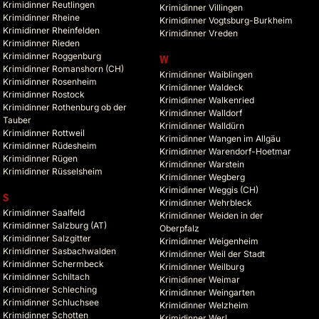
Krimidinner Reutlingen
Krimidinner Villingen
Krimidinner Rheine
Krimidinner Vogtsburg-Burkheim
Krimidinner Rheinfelden
Krimidinner Vreden
Krimidinner Rieden
Krimidinner Roggenburg
W
Krimidinner Romanshorn (CH)
Krimidinner Waiblingen
Krimidinner Rosenheim
Krimidinner Waldeck
Krimidinner Rostock
Krimidinner Walkenried
Krimidinner Rothenburg ob der
Krimidinner Walldorf
Tauber
Krimidinner Walldürn
Krimidinner Rottweil
Krimidinner Wangen im Allgäu
Krimidinner Rüdesheim
Krimidinner Warendorf-Hoetmar
Krimidinner Rügen
Krimidinner Warstein
Krimidinner Rüsselsheim
Krimidinner Wegberg
Krimidinner Weggis (CH)
S
Krimidinner Wehrbleck
Krimidinner Saalfeld
Krimidinner Weiden in der
Krimidinner Salzburg (AT)
Oberpfalz
Krimidinner Salzgitter
Krimidinner Weigenheim
Krimidinner Sasbachwalden
Krimidinner Weil der Stadt
Krimidinner Schermbeck
Krimidinner Weilburg
Krimidinner Schiltach
Krimidinner Weimar
Krimidinner Schleching
Krimidinner Weingarten
Krimidinner Schluchsee
Krimidinner Welzheim
Krimidinner Schotten
Krimidinner Werl