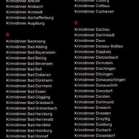
Krimidinner Coburg
Krimidinner Ankum
Krimidinner Cottbus
Krimidinner Ansbach
Krimidinner Cuxhaven
Krimidinner Arnstadt
Krimidinner Aschaffenburg
Krimidinner Augsburg
D
Krimidinner Dachau
B
Krimidinner Darmstadt
Krimidinner Daun
Krimidinner Backnang
Krimidinner Dessau-Roßlau
Krimidinner Bad Aibling
Krimidinner Diepholz
Krimidinner Bad Bayersoien
Krimidinner Dietzenbach
Krimidinner Bad Belzig
Krimidinner Dirmstein
Krimidinner Bad Bevensen
Krimidinner Dischingen
Krimidinner Bad Boll
Krimidinner Ditzingen
Krimidinner Bad Doberan
Krimidinner Donaueschingen
Krimidinner Bad Dürkheim
Krimidinner Donauwörth
Krimidinner Bad Dürrheim
Krimidinner Donzdorf
Krimidinner Bad Essen
Krimidinner Dorsten
Krimidinner Bad Gögging
Krimidinner Dortmund
Krimidinner Bad Griesbach
Krimidinner Dreieich
Krimidinner Bad Grönenbach
Krimidinner Dresden
Krimidinner Bad Harzburg
Krimidinner Droyßig
Krimidinner Bad Herrenalb
Krimidinner Duisburg
Krimidinner Bad Hersfeld
Krimidinner Durbach
Krimidinner Bad Homburg
Krimidinner Düsseldorf
Krimidinner Bad Honnef