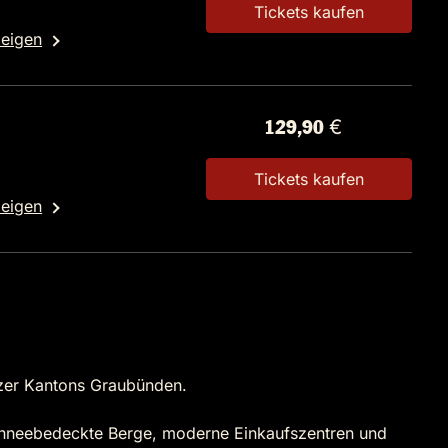
Tickets kaufen
zeigen
129,90 €
8
Tickets kaufen
zeigen
eizer Kantons Graubünden.
 schneebedeckte Berge, moderne Einkaufszentren und