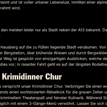
annt und ist voller urbaner Lebenslust, inmitten einer alp
rahmt wird.
 den meisten leider nur als Stadt neben der A13 bekannt. D
.
m Hausberg auf die zu Füßen liegende Stadt versäumen. Von
er Bergstation, über blühende Wiesen und durch Bergwälder,
er Weg ist gespickt von einzigartigen Ausblicken, welche defi
ies vor; in rasanter Fahrt geht es auf der längsten Rodelbah
– Krimidinner Chur
verspricht unser Krimidinner Chur. Verbringen Sie einen w
ds einen wohldosierten Rätselkick für die grauen Zellen u
 kriminellem Theaterspaß und feinster Kulinarik. Während S
lich mit einem 3-Gänge-Menü verwöhnt. Lassen Sie sich di