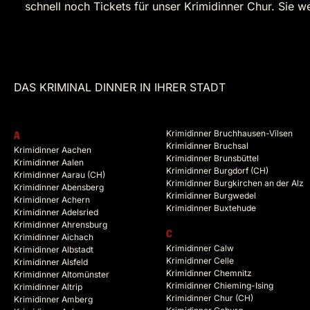
schnell noch Tickets für unser Krimidinner Chur. Sie w
DAS KRIMINAL DINNER IN IHRER STADT
Krimidinner Bruchhausen-Vilsen
A
Krimidinner Bruchsal
Krimidinner Aachen
Krimidinner Brunsbüttel
Krimidinner Aalen
Krimidinner Burgdorf (CH)
Krimidinner Aarau (CH)
Krimidinner Burgkirchen an der Alz
Krimidinner Abensberg
Krimidinner Burgwedel
Krimidinner Achern
Krimidinner Buxtehude
Krimidinner Adelsried
Krimidinner Ahrensburg
C
Krimidinner Aichach
Krimidinner Calw
Krimidinner Albstadt
Krimidinner Celle
Krimidinner Alsfeld
Krimidinner Chemnitz
Krimidinner Altomünster
Krimidinner Chieming-Ising
Krimidinner Altrip
Krimidinner Chur (CH)
Krimidinner Amberg