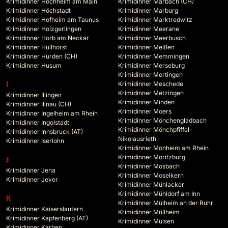
Krimidinner Hochheim am Main
Krimidinner Marbach (CH)
Krimidinner Höchstadt
Krimidinner Marburg
Krimidinner Hofheim am Taunus
Krimidinner Marktredwitz
Krimidinner Holzgerlingen
Krimidinner Meerane
Krimidinner Horb am Neckar
Krimidinner Meerbusch
Krimidinner Hüllhorst
Krimidinner Meißen
Krimidinner Hurden (CH)
Krimidinner Memmingen
Krimidinner Husum
Krimidinner Merseburg
Krimidinner Mertingen
Krimidinner Meschede
I
Krimidinner Metzingen
Krimidinner Illingen
Krimidinner Minden
Krimidinner Illnau (CH)
Krimidinner Moers
Krimidinner Ingelheim am Rhein
Krimidinner Mönchengladbach
Krimidinner Ingolstadt
Krimidinner Mönchpfiffel-
Krimidinner Innsbruck (AT)
Nikolausrieth
Krimidinner Iserlohn
Krimidinner Monheim am Rhein
Krimidinner Moritzburg
J
Krimidinner Mosbach
Krimidinner Jena
Krimidinner Moselkern
Krimidinner Jever
Krimidinner Mühlacker
Krimidinner Mühldorf am Inn
K
Krimidinner Mülheim an der Ruhr
Krimidinner Kaiserslautern
Krimidinner Müllheim
Krimidinner Kapfenberg (AT)
Krimidinner Mülsen
Krimidinner Karben