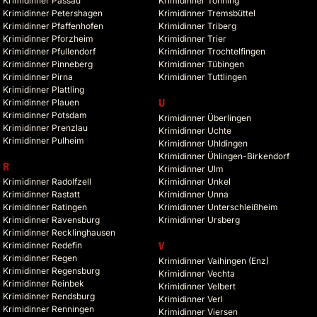
Krimidinner Passau
Krimidinner Tönning
Krimidinner Petershagen
Krimidinner Tremsbüttel
Krimidinner Pfaffenhofen
Krimidinner Triberg
Krimidinner Pforzheim
Krimidinner Trier
Krimidinner Pfullendorf
Krimidinner Trochtelfingen
Krimidinner Pinneberg
Krimidinner Tübingen
Krimidinner Pirna
Krimidinner Tuttlingen
Krimidinner Plattling
Krimidinner Plauen
U
Krimidinner Potsdam
Krimidinner Überlingen
Krimidinner Prenzlau
Krimidinner Uchte
Krimidinner Pulheim
Krimidinner Uhldingen
Krimidinner Ühlingen-Birkendorf
R
Krimidinner Ulm
Krimidinner Radolfzell
Krimidinner Unkel
Krimidinner Rastatt
Krimidinner Unna
Krimidinner Ratingen
Krimidinner Unterschleißheim
Krimidinner Ravensburg
Krimidinner Ursberg
Krimidinner Recklinghausen
Krimidinner Redefin
V
Krimidinner Regen
Krimidinner Vaihingen (Enz)
Krimidinner Regensburg
Krimidinner Vechta
Krimidinner Reinbek
Krimidinner Velbert
Krimidinner Rendsburg
Krimidinner Verl
Krimidinner Renningen
Krimidinner Viersen