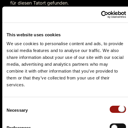
für diesen Tatort gefunden.
Nutzen Sie doch einfach die
Suchfunktion
, um
einen passenden Krimidinner-Spielort in Ihrer
Nähe zu finden.
This website uses cookies
Krimidinner Zwiefalten -
We use cookies to personalise content and ads, to provide
social media features and to analyse our traffic. We also
möderisch gute
share information about your use of our site with our social
Unterhaltung
media, advertising and analytics partners who may
combine it with other information that you’ve provided to
Zwiefalten ist eine malerische Gemeinde im Landkreis
them or that they’ve collected from your use of their
Reutlingen in Baden-Württemberg, Deutschland. Die
services.
idyllische Lage am Fuße der Schwäbischen Alb
verleiht dieser kleinen Ortschaft einen besonderen
Charme. Die Geschichte von Zwiefalten reicht weit
Consent
Necessary
zurück, und ihre Wurzeln sind eng mit dem Kloster
Selection
Zwiefalten verbunden, das im 11. Jahrhundert
gegründet wurde.
Preferences