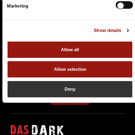
Marketing
FR.
15.01.2027 19:00 Uhr
Show details
Das Dark Dinner
Das Goldene Lamm
Allow all
Kocherstraße 8
73432 Aalen
Allow selection
Auf der Karte anzeigen
79,90 €
Deny
Tickets kaufen