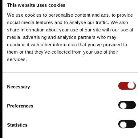
This website uses cookies
We use cookies to personalise content and ads, to provide
social media features and to analyse our traffic. We also
DO.
14.01.2027 19:00 Uhr
share information about your use of our site with our social
Das Dark Dinner
media, advertising and analytics partners who may
Das Goldene Lamm
combine it with other information that you’ve provided to
Kocherstraße 8
them or that they’ve collected from your use of their
73432 Aalen
services.
Auf der Karte anzeigen
Consent
79,90 €
Necessary
Selection
Tickets kaufen
Preferences
Statistics