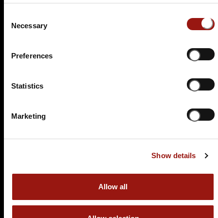
Celler Straße 1
Consent
29313 Hambühren
Necessary
Selection
Auf der Karte anzeigen
89,90 €
Preferences
Tickets kaufen
Statistics
Marketing
Show details
FR.
19.02.2027 19:00 Uhr
Allow all
Eine Leiche im Louvre
Strandhaus Celle