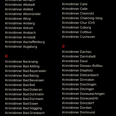
Krimidinner Calw
Krimidinner Albstadt
Krimidinner Celle
Krimidinner Alsfeld
Krimidinner Chemnitz
Krimidinner Altomünster
Krimidinner Chieming-Ising
Krimidinner Altrip
Krimidinner Chur (CH)
Krimidinner Amberg
Krimidinner Coburg
Krimidinner Ankum
Krimidinner Cottbus
Krimidinner Ansbach
Krimidinner Cuxhaven
Krimidinner Arnstadt
Krimidinner Aschaffenburg
Krimidinner Augsburg
D
Krimidinner Dachau
B
Krimidinner Darmstadt
Krimidinner Daun
Krimidinner Backnang
Krimidinner Dessau-Roßlau
Krimidinner Bad Aibling
Krimidinner Diepholz
Krimidinner Bad Bayersoien
Krimidinner Dietzenbach
Krimidinner Bad Belzig
Krimidinner Dirmstein
Krimidinner Bad Bevensen
Krimidinner Dischingen
Krimidinner Bad Boll
Krimidinner Ditzingen
Krimidinner Bad Doberan
Krimidinner Donaueschingen
Krimidinner Bad Dürkheim
Krimidinner Donauwörth
Krimidinner Bad Dürrheim
Krimidinner Donzdorf
Krimidinner Bad Essen
Krimidinner Dorsten
Krimidinner Bad Gögging
Krimidinner Dortmund
Krimidinner Bad Griesbach