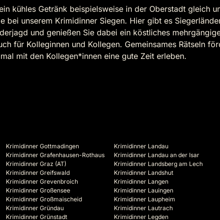
in kühles Getränk beispielsweise in der Oberstadt gleich u
e bei unserem Krimidinner Siegen. Hier gibt es Siegerlände
rjagd und genießen Sie dabei ein köstliches mehrgängiges
auch für Kolleginnen und Kollegen. Gemeinsames Rätseln fö
al mit den Kollegen*innen eine gute Zeit erleben.
Krimidinner Gottmadingen
Krimidinner Landau
Krimidinner Grafenhausen-Rothaus
Krimidinner Landau an der Isar
Krimidinner Graz (AT)
Krimidinner Landsberg am Lech
Krimidinner Greifswald
Krimidinner Landshut
Krimidinner Grevenbroich
Krimidinner Langen
Krimidinner Großensee
Krimidinner Lauingen
Krimidinner Großmaischeid
Krimidinner Laupheim
Krimidinner Gründau
Krimidinner Lautrach
Krimidinner Grünstadt
Krimidinner Legden