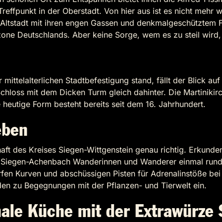
r Treffpunkt in der Oberstadt. Von hier aus ist es nicht meh
 Altstadt mit ihren engen Gassen und denkmalgeschütztem Fa
zone Deutschlands. Aber keine Sorge, wem es zu steil wird,
mittelalterlichen Stadtbefestigung stand, fällt der Blick au
hloss mit dem Dicken Turm gleich dahinter. Die Martinikirc
e heutige Form besteht bereits seit dem 16. Jahrhundert.
eben
dschaft des Kreises Siegen-Wittgenstein genau richtig. Erk
eg Siegen-Achenbach Wanderinnen und Wanderer einmal rund
harfen Kurven und abschüssigen Pisten für Adrenalinstöße be
den zu Begegnungen mit der Pflanzen- und Tierwelt ein.
nale Küche mit der Extrawürze