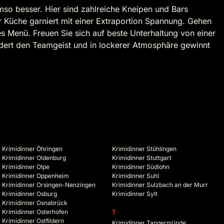
mso besser. Hier sind zahlreiche Kneipen und Bars
r Küche garniert mit einer Extraportion Spannung. Gehen
 Menü. Freuen Sie sich auf beste Unterhaltung von einer
rdert den Teamgeist und in lockerer Atmosphäre gewinnt
Krimidinner Öhringen
Krimidinner Stühlingen
Krimidinner Oldenburg
Krimidinner Stuttgart
Krimidinner Olpe
Krimidinner Südlohn
Krimidinner Oppenheim
Krimidinner Suhl
Krimidinner Orsingen-Nenzingen
Krimidinner Sulzbach an der Murr
Krimidinner Osburg
Krimidinner Sylt
Krimidinner Osnabrück
Krimidinner Osterhofen
T
Krimidinner Ostfildern
Krimidinner Tangermünde