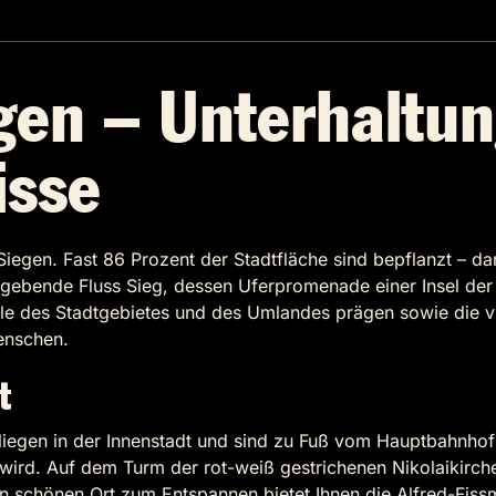
gen – Unterhaltu
isse
egen. Fast 86 Prozent der Stadtfläche sind bepflanzt – dami
nsgebende Fluss Sieg, dessen Uferpromenade einer Insel de
ile des Stadtgebietes und des Umlandes prägen sowie die vie
enschen.
t
 liegen in der Innenstadt und sind zu Fuß vom Hauptbahnho
ird. Auf dem Turm der rot-weiß gestrichenen Nikolaikirche
n schönen Ort zum Entspannen bietet Ihnen die Alfred-Fiss