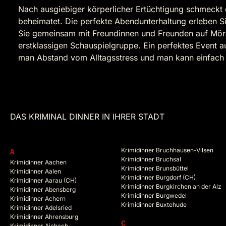
Nach ausgiebiger körperlicher Ertüchtigung schmeckt e
beheimatet. Die perfekte Abendunterhaltung erleben Si
Sie gemeinsam mit Freundinnen und Freunden auf Mörde
erstklassigen Schauspielgruppe. Ein perfektes Event 
man Abstand vom Alltagsstress und man kann einfach m
DAS KRIMINAL DINNER IN IHRER STADT
Krimidinner Bruchhausen-Vilsen
A
Krimidinner Bruchsal
Krimidinner Aachen
Krimidinner Brunsbüttel
Krimidinner Aalen
Krimidinner Burgdorf (CH)
Krimidinner Aarau (CH)
Krimidinner Burgkirchen an der Alz
Krimidinner Abensberg
Krimidinner Burgwedel
Krimidinner Achern
Krimidinner Buxtehude
Krimidinner Adelsried
Krimidinner Ahrensburg
C
Krimidinner Aichach