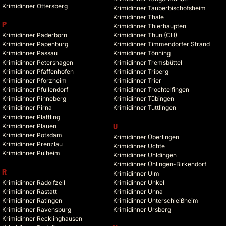
Krimidinner Ottersberg
Krimidinner Tauberbischofsheim
Krimidinner Thale
P
Krimidinner Thierhaupten
Krimidinner Paderborn
Krimidinner Thun (CH)
Krimidinner Papenburg
Krimidinner Timmendorfer Strand
Krimidinner Passau
Krimidinner Tönning
Krimidinner Petershagen
Krimidinner Tremsbüttel
Krimidinner Pfaffenhofen
Krimidinner Triberg
Krimidinner Pforzheim
Krimidinner Trier
Krimidinner Pfullendorf
Krimidinner Trochtelfingen
Krimidinner Pinneberg
Krimidinner Tübingen
Krimidinner Pirna
Krimidinner Tuttlingen
Krimidinner Plattling
Krimidinner Plauen
U
Krimidinner Potsdam
Krimidinner Überlingen
Krimidinner Prenzlau
Krimidinner Uchte
Krimidinner Pulheim
Krimidinner Uhldingen
Krimidinner Ühlingen-Birkendorf
R
Krimidinner Ulm
Krimidinner Radolfzell
Krimidinner Unkel
Krimidinner Rastatt
Krimidinner Unna
Krimidinner Ratingen
Krimidinner Unterschleißheim
Krimidinner Ravensburg
Krimidinner Ursberg
Krimidinner Recklinghausen