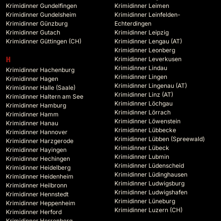
Krimidinner Gundelfingen
Krimidinner Leimen
Krimidinner Gundelsheim
Krimidinner Leinfelden-
Krimidinner Günzburg
Echterdingen
Krimidinner Gutach
Krimidinner Leipzig
Krimidinner Güttingen (CH)
Krimidinner Lengau (AT)
Krimidinner Leonberg
Krimidinner Leverkusen
H
Krimidinner Lindau
Krimidinner Hachenburg
Krimidinner Lingen
Krimidinner Hagen
Krimidinner Lingenau (AT)
Krimidinner Halle (Saale)
Krimidinner Linz (AT)
Krimidinner Haltern am See
Krimidinner Löchgau
Krimidinner Hamburg
Krimidinner Lörrach
Krimidinner Hamm
Krimidinner Löwenstein
Krimidinner Hanau
Krimidinner Lübbecke
Krimidinner Hannover
Krimidinner Lübben (Spreewald)
Krimidinner Harzgerode
Krimidinner Lübeck
Krimidinner Hayingen
Krimidinner Lubmin
Krimidinner Hechingen
Krimidinner Lüdenscheid
Krimidinner Heidelberg
Krimidinner Lüdinghausen
Krimidinner Heidenheim
Krimidinner Ludwigsburg
Krimidinner Heilbronn
Krimidinner Ludwigshafen
Krimidinner Hennstedt
Krimidinner Lüneburg
Krimidinner Heppenheim
Krimidinner Luzern (CH)
Krimidinner Herford
Krimidinner Herrenberg