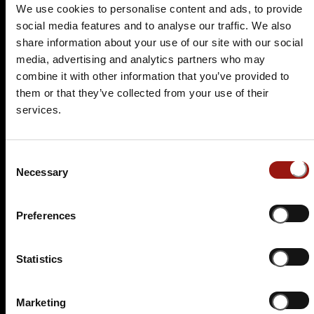
We use cookies to personalise content and ads, to provide
social media features and to analyse our traffic. We also
Es wurden leider keine aktuellen Veranstaltungen
share information about your use of our site with our social
für diesen Tatort gefunden.
media, advertising and analytics partners who may
Nutzen Sie doch einfach die
Suchfunktion
, um
combine it with other information that you’ve provided to
einen passenden Krimidinner-Spielort in Ihrer
them or that they’ve collected from your use of their
Nähe zu finden.
services.
Schwieberdingen in seiner
Consent
Necessary
Selection
vollen Pracht
Preferences
Schwieberdingen ist eine charmante Gemeinde im
Landkreis Ludwigsburg in Baden-Württemberg. Im
Statistics
Mittelalter war Schwieberdingen ein wichtiger Ort für
den Weinbau und die Landwirtschaft. Das früher
überwiegend landwirtschaftlich geprägten Dorf wuchs
Marketing