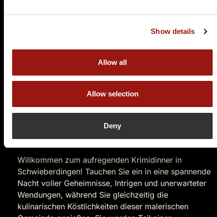
durch die Ansiedlung großer Unternehmen zu einer
moderne Industriegemeinde heran. Heute ist es vor
allem für seine hohe Lebensqualität und seine
Show details
vielfältigen Freizeitmöglichkeiten bekannt. In direkter
Nähe zu Schwieberdingen befinden sich zahlreichen
Naturschutzgebieten im Glemstal. Im Münchinger Tal
Allow all
sowie rund um die Nippenburg gibt es viele
Naturdenkmäler zu erkunden. Hierzu gehören
beispielsweise die Katharinenlinde, das Feuchtgebiet
Allow selection
Markt oder die Pappelgruppe am Vöhinger Kirchle.
Deny
Das Krimidinner Schwieberdingen
macht Sie zu Detektiven
Willkommen zum aufregenden Krimidinner in
Schwieberdingen! Tauchen Sie ein in eine spannende
Nacht voller Geheimnisse, Intrigen und unerwarteter
Wendungen, während Sie gleichzeitig die
kulinarischen Köstlichkeiten dieser malerischen