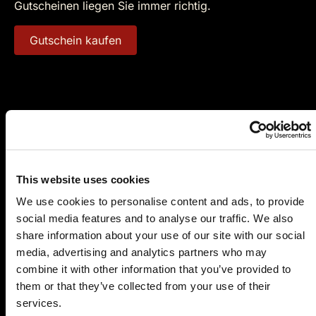
Gutscheinen liegen Sie immer richtig.
Gutschein kaufen
Es wurden leider keine aktuellen Veranstaltungen
für diesen Tatort gefunden.
Nutzen Sie doch einfach die
Suchfunktion
, um
einen passenden Krimidinner-Spielort in Ihrer
This website uses cookies
Nähe zu finden.
We use cookies to personalise content and ads, to provide
social media features and to analyse our traffic. We also
share information about your use of our site with our social
Kulinarische Genüsse beim
media, advertising and analytics partners who may
Krimidinner Weingarten
combine it with other information that you’ve provided to
them or that they’ve collected from your use of their
Weingarten, malerisch gelegen im Herzen
services.