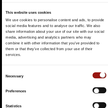
This website uses cookies
We use cookies to personalise content and ads, to provide
social media features and to analyse our traffic. We also
share information about your use of our site with our social
media, advertising and analytics partners who may
combine it with other information that you’ve provided to
SA.
21.11.2026 19:00 Uhr
them or that they’ve collected from your use of their
Ein Kommissar zum Sterben
services.
4-Gänge-Menü
Die Post
Consent
Gasthof Hotel Zur Post, Andechsstraße 1
Necessary
Selection
82211 Herrsching am Ammersee
Auf der Karte anzeigen
Preferences
109,90 €
Statistics