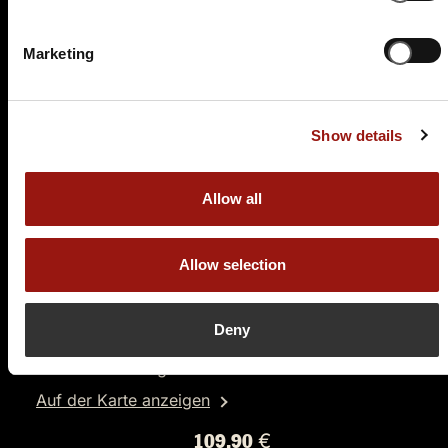
Tickets kaufen
Marketing
Show details
Allow all
SA.
13.03.2027 19:00 Uhr
Schafkopfkrimi
Allow selection
4-Gang-Menü
Die Post
Deny
Gasthof Hotel Zur Post, Andechsstraße 1
82211 Herrsching am Ammersee
Auf der Karte anzeigen
109,90 €