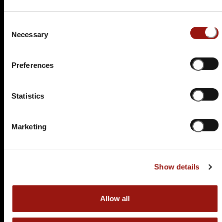
Tickets kaufen
Consent
Necessary
Selection
Preferences
Statistics
SA.
27.02.2027 19:00 Uhr
Der letzte Joint der Marie Juana - Ein Hippie
Marketing
Krimi
Gasthof Adler
Alte Straße 3
Show details
72160 Horb-Dettingen
Auf der Karte anzeigen
Allow all
79,90 €