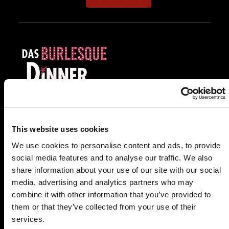
SA.
16.01.2027 19:00 Uhr
Das Burlesque Dinner
This website uses cookies
Gasthof Adler
We use cookies to personalise content and ads, to provide
Alte Straße 3
social media features and to analyse our traffic. We also
72160 Horb-Dettingen
share information about your use of our site with our social
media, advertising and analytics partners who may
Auf der Karte anzeigen
combine it with other information that you’ve provided to
89,90 €
them or that they’ve collected from your use of their
services.