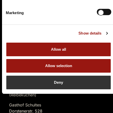
Auf der Karte anzeigen
Marketing
99,90 €
Tickets kaufen
Show details
Allow all
Allow selection
SA.
20.02.2027 19:00 Uhr
Deny
Sherlock Holmes und der vergiftete Rievkooche
(Reibekuchen)
Gasthof Schultes
Dorstenerstr. 528