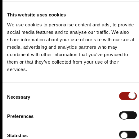
Auf der Karte anzeigen
This website uses cookies
99,90 €
We use cookies to personalise content and ads, to provide
Tickets kaufen
social media features and to analyse our traffic. We also
share information about your use of our site with our social
media, advertising and analytics partners who may
combine it with other information that you’ve provided to
them or that they’ve collected from your use of their
services.
Consent
Necessary
SO.
07.02.2027 17:00 Uhr
Selection
Sherlys Spurensuche
Preferences
Bootshaus Oberhausen
Konrad-Adenauer-Allee 75
46049 Oberhausen
Statistics