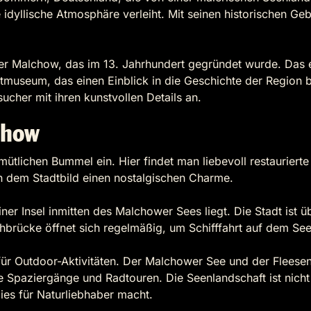
dyllische Atmosphäre verleiht. Mit seinen historischen Ge
er Malchow, das im 13. Jahrhundert gegründet wurde. Das eh
museum, das einen Einblick in die Geschichte der Region bie
esucher mit ihren kunstvollen Details an.
chow
mütlichen Bummel ein. Hier findet man liebevoll restaurier
en dem Stadtbild einen nostalgischen Charme.
einer Insel inmitten des Malchower Sees liegt. Die Stadt is
hbrücke öffnet sich regelmäßig, um Schifffahrt auf dem See 
 für Outdoor-Aktivitäten. Der Malchower See und der Flee
 Spaziergänge und Radtouren. Die Seenlandschaft ist nicht n
es für Naturliebhaber macht.