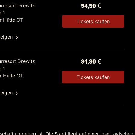
rresort Drewitz
94,90 €
 1
r Hütte OT
Tickets kaufen
zeigen
rresort Drewitz
94,90 €
 1
r Hütte OT
Tickets kaufen
zeigen
aft umgeben ist. Die Stadt liegt auf einer Insel zwischen