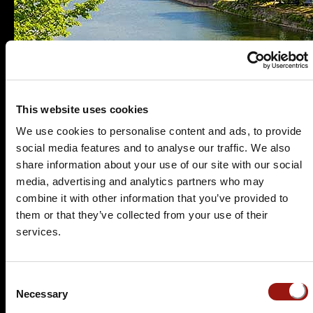
This website uses cookies
We use cookies to personalise content and ads, to provide
Es wurden leider keine aktuellen Veranstaltungen
social media features and to analyse our traffic. We also
für diesen Tatort gefunden.
share information about your use of our site with our social
Nutzen Sie doch einfach die
Suchfunktion
, um
media, advertising and analytics partners who may
einen passenden Krimidinner-Spielort in Ihrer
combine it with other information that you’ve provided to
Nähe zu finden.
them or that they’ve collected from your use of their
services.
Krimidinner Rüsselsheim
Consent
Als größte Stadt des Kreises Groß-Gerau im
Necessary
Selection
Regierungsbezirk Darmstadt liegt die Stadt