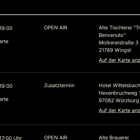
OPEN AIR
Alte Tischlerei "T
19:00
Benvenuto"
arte
Molkereistraße 3
21789 Wingst
Auf der Karte an
Zusatztermin
Hotel Wittelsbac
19:00
Hexenbruchweg 
arte
97082 Würzburg
Auf der Karte an
OPEN AIR
Alte Brauerei
7:00 Uhr