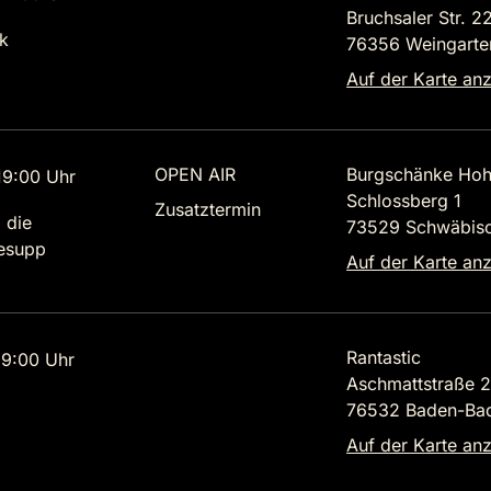
Bruchsaler Str. 2
k
76356 Weingarte
Auf der Karte an
OPEN AIR
Burgschänke Hoh
9:00 Uhr
Schlossberg 1
Zusatztermin
 die
73529 Schwäbis
lesupp
Auf der Karte an
Rantastic
9:00 Uhr
Aschmattstraße 
76532 Baden-Ba
Auf der Karte an