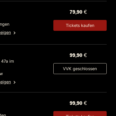
79,90 €
ingen
Tickets kaufen
zeigen
99,90 €
 47a im
VVK geschlossen
ow
zeigen
99,90 €
2
den