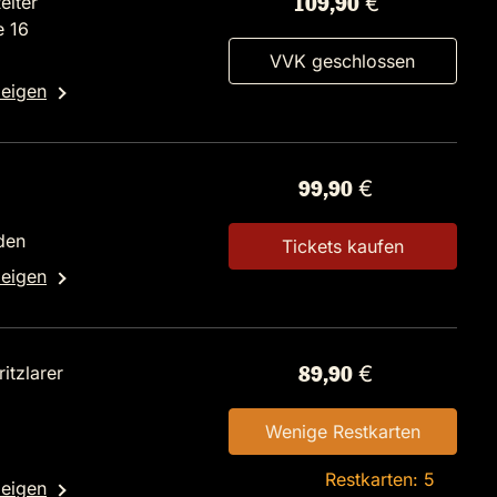
eiter
109,90 €
e 16
VVK geschlossen
zeigen
99,90 €
2
den
Tickets kaufen
zeigen
itzlarer
89,90 €
Wenige Restkarten
Restkarten: 5
zeigen