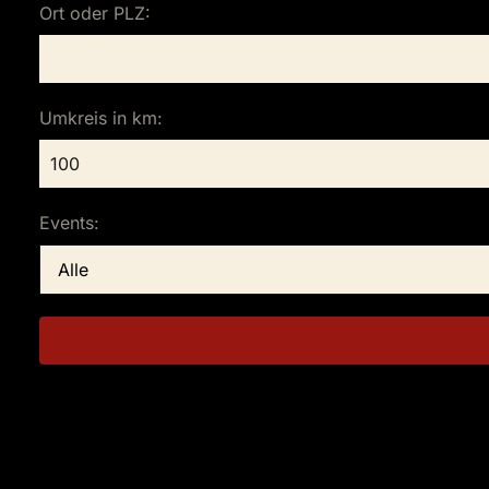
Ort oder PLZ:
Umkreis in km:
Events: