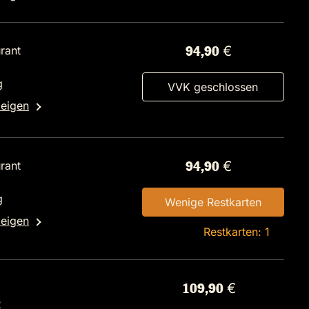
rant
94,90 €
g
VVK geschlossen
zeigen
rant
94,90 €
g
Wenige Restkarten
zeigen
Restkarten: 1
109,90 €
2