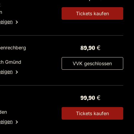
2
n
Tickets kaufen
zeigen
enrechberg
89,90 €
ch Gmünd
VVK geschlossen
zeigen
99,90 €
2
den
Tickets kaufen
zeigen