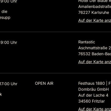
Hotel Der Blaue R
9:00 Uhr
Amalienbadstraß
 die
76227 Karlsruhe
lesupp
Auf der Karte an
Rantastic
9:00 Uhr
Aschmattstraße 
76532 Baden-Ba
Auf der Karte an
OPEN AIR
Festhaus 1880 | Fr
7:00 Uhr
Dombräu GmbH
k
Auf der Lache 4
34560 Fritzlar
Auf der Karte an