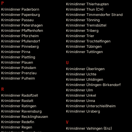
P
Krimidinner Thierhaupten
Krimidinner Paderborn
Krimidinner Thun (CH)
Krimidinner Papenburg
Krimidinner Timmendorfer Strand
Krimidinner Passau
Krimidinner Tönning
Krimidinner Petershagen
Krimidinner Tremsbüttel
Krimidinner Pfaffenhofen
Krimidinner Triberg
Krimidinner Pforzheim
Krimidinner Trier
Krimidinner Pfullendorf
Krimidinner Trochtelfingen
Krimidinner Pinneberg
Krimidinner Tübingen
Krimidinner Pirna
Krimidinner Tuttlingen
Krimidinner Plattling
Krimidinner Plauen
U
Krimidinner Potsdam
Krimidinner Überlingen
Krimidinner Prenzlau
Krimidinner Uchte
Krimidinner Pulheim
Krimidinner Uhldingen
Krimidinner Ühlingen-Birkendorf
R
Krimidinner Ulm
Krimidinner Radolfzell
Krimidinner Unkel
Krimidinner Rastatt
Krimidinner Unna
Krimidinner Ratingen
Krimidinner Unterschleißheim
Krimidinner Ravensburg
Krimidinner Ursberg
Krimidinner Recklinghausen
Krimidinner Redefin
V
Krimidinner Regen
Krimidinner Vaihingen (Enz)