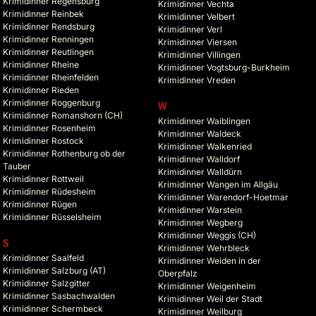
Krimidinner Regensburg
Krimidinner Vechta
Krimidinner Reinbek
Krimidinner Velbert
Krimidinner Rendsburg
Krimidinner Verl
Krimidinner Renningen
Krimidinner Viersen
Krimidinner Reutlingen
Krimidinner Villingen
Krimidinner Rheine
Krimidinner Vogtsburg-Burkheim
Krimidinner Rheinfelden
Krimidinner Vreden
Krimidinner Rieden
Krimidinner Roggenburg
W
Krimidinner Romanshorn (CH)
Krimidinner Waiblingen
Krimidinner Rosenheim
Krimidinner Waldeck
Krimidinner Rostock
Krimidinner Walkenried
Krimidinner Rothenburg ob der
Krimidinner Walldorf
Tauber
Krimidinner Walldürn
Krimidinner Rottweil
Krimidinner Wangen im Allgäu
Krimidinner Rüdesheim
Krimidinner Warendorf-Hoetmar
Krimidinner Rügen
Krimidinner Warstein
Krimidinner Rüsselsheim
Krimidinner Wegberg
Krimidinner Weggis (CH)
S
Krimidinner Wehrbleck
Krimidinner Saalfeld
Krimidinner Weiden in der
Krimidinner Salzburg (AT)
Oberpfalz
Krimidinner Salzgitter
Krimidinner Weigenheim
Krimidinner Sasbachwalden
Krimidinner Weil der Stadt
Krimidinner Schermbeck
Krimidinner Weilburg