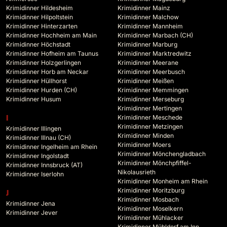
Krimidinner Hildesheim
Krimidinner Mainz
Krimidinner Hilpoltstein
Krimidinner Malchow
Krimidinner Hinterzarten
Krimidinner Mannheim
Krimidinner Hochheim am Main
Krimidinner Marbach (CH)
Krimidinner Höchstadt
Krimidinner Marburg
Krimidinner Hofheim am Taunus
Krimidinner Marktredwitz
Krimidinner Holzgerlingen
Krimidinner Meerane
Krimidinner Horb am Neckar
Krimidinner Meerbusch
Krimidinner Hüllhorst
Krimidinner Meißen
Krimidinner Hurden (CH)
Krimidinner Memmingen
Krimidinner Husum
Krimidinner Merseburg
Krimidinner Mertingen
Krimidinner Meschede
I
Krimidinner Metzingen
Krimidinner Illingen
Krimidinner Minden
Krimidinner Illnau (CH)
Krimidinner Moers
Krimidinner Ingelheim am Rhein
Krimidinner Mönchengladbach
Krimidinner Ingolstadt
Krimidinner Mönchpfiffel-
Krimidinner Innsbruck (AT)
Nikolausrieth
Krimidinner Iserlohn
Krimidinner Monheim am Rhein
Krimidinner Moritzburg
J
Krimidinner Mosbach
Krimidinner Jena
Krimidinner Moselkern
Krimidinner Jever
Krimidinner Mühlacker
Krimidinner Mühldorf am Inn