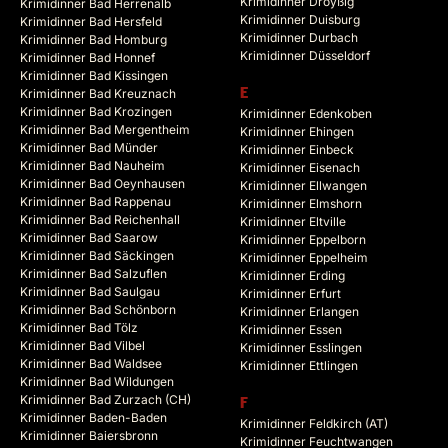
Krimidinner Droyßig
Krimidinner Bad Herrenalb
Krimidinner Duisburg
Krimidinner Bad Hersfeld
Krimidinner Durbach
Krimidinner Bad Homburg
Krimidinner Düsseldorf
Krimidinner Bad Honnef
Krimidinner Bad Kissingen
Krimidinner Bad Kreuznach
E
Krimidinner Bad Krozingen
Krimidinner Edenkoben
Krimidinner Bad Mergentheim
Krimidinner Ehingen
Krimidinner Bad Münder
Krimidinner Einbeck
Krimidinner Bad Nauheim
Krimidinner Eisenach
Krimidinner Bad Oeynhausen
Krimidinner Ellwangen
Krimidinner Bad Rappenau
Krimidinner Elmshorn
Krimidinner Bad Reichenhall
Krimidinner Eltville
Krimidinner Bad Saarow
Krimidinner Eppelborn
Krimidinner Bad Säckingen
Krimidinner Eppelheim
Krimidinner Bad Salzuflen
Krimidinner Erding
Krimidinner Bad Saulgau
Krimidinner Erfurt
Krimidinner Bad Schönborn
Krimidinner Erlangen
Krimidinner Bad Tölz
Krimidinner Essen
Krimidinner Bad Vilbel
Krimidinner Esslingen
Krimidinner Bad Waldsee
Krimidinner Ettlingen
Krimidinner Bad Wildungen
Krimidinner Bad Zurzach (CH)
F
Krimidinner Baden-Baden
Krimidinner Feldkirch (AT)
Krimidinner Baiersbronn
Krimidinner Feuchtwangen