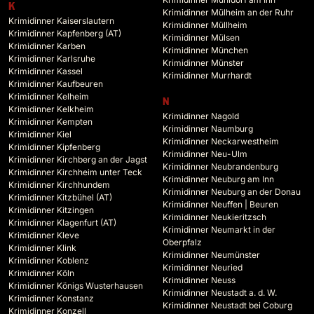
K
Krimidinner Mülheim an der Ruhr
Krimidinner Kaiserslautern
Krimidinner Müllheim
Krimidinner Kapfenberg (AT)
Krimidinner Mülsen
Krimidinner Karben
Krimidinner München
Krimidinner Karlsruhe
Krimidinner Münster
Krimidinner Kassel
Krimidinner Murrhardt
Krimidinner Kaufbeuren
Krimidinner Kelheim
N
Krimidinner Kelkheim
Krimidinner Nagold
Krimidinner Kempten
Krimidinner Naumburg
Krimidinner Kiel
Krimidinner Neckarwestheim
Krimidinner Kipfenberg
Krimidinner Neu-Ulm
Krimidinner Kirchberg an der Jagst
Krimidinner Neubrandenburg
Krimidinner Kirchheim unter Teck
Krimidinner Neuburg am Inn
Krimidinner Kirchhundem
Krimidinner Neuburg an der Donau
Krimidinner Kitzbühel (AT)
Krimidinner Neuffen | Beuren
Krimidinner Kitzingen
Krimidinner Neukieritzsch
Krimidinner Klagenfurt (AT)
Krimidinner Neumarkt in der
Krimidinner Kleve
Oberpfalz
Krimidinner Klink
Krimidinner Neumünster
Krimidinner Koblenz
Krimidinner Neuried
Krimidinner Köln
Krimidinner Neuss
Krimidinner Königs Wusterhausen
Krimidinner Neustadt a. d. W.
Krimidinner Konstanz
Krimidinner Neustadt bei Coburg
Krimidinner Konzell