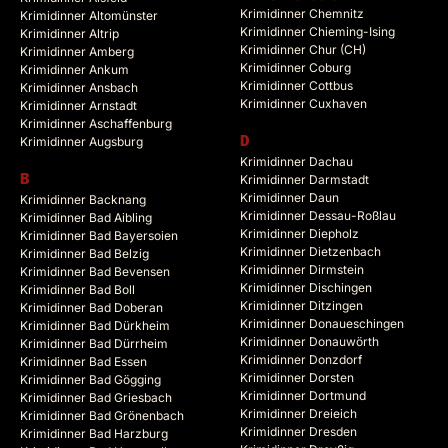
Krimidinner Chemnitz
Krimidinner Altomünster
Krimidinner Chieming-Ising
Krimidinner Altrip
Krimidinner Chur (CH)
Krimidinner Amberg
Krimidinner Coburg
Krimidinner Ankum
Krimidinner Cottbus
Krimidinner Ansbach
Krimidinner Cuxhaven
Krimidinner Arnstadt
Krimidinner Aschaffenburg
Krimidinner Augsburg
D
Krimidinner Dachau
B
Krimidinner Darmstadt
Krimidinner Daun
Krimidinner Backnang
Krimidinner Dessau-Roßlau
Krimidinner Bad Aibling
Krimidinner Diepholz
Krimidinner Bad Bayersoien
Krimidinner Dietzenbach
Krimidinner Bad Belzig
Krimidinner Dirmstein
Krimidinner Bad Bevensen
Krimidinner Dischingen
Krimidinner Bad Boll
Krimidinner Ditzingen
Krimidinner Bad Doberan
Krimidinner Donaueschingen
Krimidinner Bad Dürkheim
Krimidinner Donauwörth
Krimidinner Bad Dürrheim
Krimidinner Donzdorf
Krimidinner Bad Essen
Krimidinner Dorsten
Krimidinner Bad Gögging
Krimidinner Dortmund
Krimidinner Bad Griesbach
Krimidinner Dreieich
Krimidinner Bad Grönenbach
Krimidinner Dresden
Krimidinner Bad Harzburg