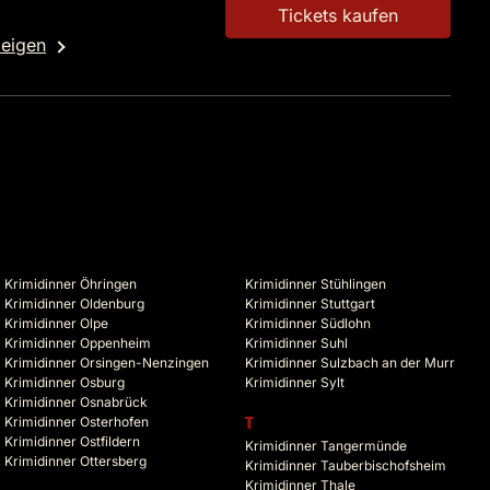
Tickets kaufen
zeigen
Krimidinner Öhringen
Krimidinner Stühlingen
Krimidinner Oldenburg
Krimidinner Stuttgart
Krimidinner Olpe
Krimidinner Südlohn
Krimidinner Oppenheim
Krimidinner Suhl
Krimidinner Orsingen-Nenzingen
Krimidinner Sulzbach an der Murr
Krimidinner Osburg
Krimidinner Sylt
Krimidinner Osnabrück
Krimidinner Osterhofen
T
Krimidinner Ostfildern
Krimidinner Tangermünde
Krimidinner Ottersberg
Krimidinner Tauberbischofsheim
Krimidinner Thale