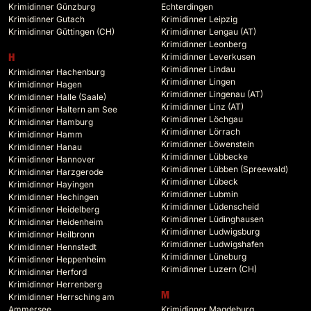
Krimidinner Günzburg
Echterdingen
Krimidinner Gutach
Krimidinner Leipzig
Krimidinner Güttingen (CH)
Krimidinner Lengau (AT)
Krimidinner Leonberg
Krimidinner Leverkusen
H
Krimidinner Lindau
Krimidinner Hachenburg
Krimidinner Lingen
Krimidinner Hagen
Krimidinner Lingenau (AT)
Krimidinner Halle (Saale)
Krimidinner Linz (AT)
Krimidinner Haltern am See
Krimidinner Löchgau
Krimidinner Hamburg
Krimidinner Lörrach
Krimidinner Hamm
Krimidinner Löwenstein
Krimidinner Hanau
Krimidinner Lübbecke
Krimidinner Hannover
Krimidinner Lübben (Spreewald)
Krimidinner Harzgerode
Krimidinner Lübeck
Krimidinner Hayingen
Krimidinner Lubmin
Krimidinner Hechingen
Krimidinner Lüdenscheid
Krimidinner Heidelberg
Krimidinner Lüdinghausen
Krimidinner Heidenheim
Krimidinner Ludwigsburg
Krimidinner Heilbronn
Krimidinner Ludwigshafen
Krimidinner Hennstedt
Krimidinner Lüneburg
Krimidinner Heppenheim
Krimidinner Luzern (CH)
Krimidinner Herford
Krimidinner Herrenberg
M
Krimidinner Herrsching am
Ammersee
Krimidinner Magdeburg