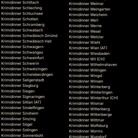
Krimidinner Schiltach
Krimidinner Weimar
Krimidinner Schleching
Krimidinner Weingarten
Krimidinner Schluchsee
Krimidinner Welzheim
Krimidinner Schotten
Krimidinner Werl
Krimidinner Schramberg
Krimidinner Werne
Krimidinner Schwabach
Krimidinner Wesel
Krimidinner Schwäbisch Gmünd
Krimidinner Wetzlar
Krimidinner Schwäbisch Hall
Krimidinner Wiehl
Krimidinner Schwaigern
Krimidinner Wien (AT)
Krimidinner Schwangau
Krimidinner Wiesbaden
Krimidinner Schweinfurt
Krimidinner Wil (CH)
Krimidinner Schwerin
Krimidinner Wilhelmshaven
Krimidinner Schwetzingen
Krimidinner Willingen
Krimidinner Schwieberdingen
Krimidinner Wingst
Krimidinner Seligenstadt
Krimidinner Winsen
Krimidinner Siegburg
Krimidinner Winterberg
Krimidinner Siegen
Krimidinner Winterlingen
Krimidinner Sigmaringen
Krimidinner Winterthur (CH)
Krimidinner Sillian (AT)
Krimidinner Wismar
Krimidinner Sindelfingen
Krimidinner Wittenberg
Krimidinner Sinsheim
Krimidinner Wittenberge
Krimidinner Sinzing
Krimidinner Wittmar
Krimidinner Sögel
Krimidinner Wolfsburg
Krimidinner Solingen
Krimidinner Worms
Krimidinner Sonnenbühl
Krimidinner Wunstorf