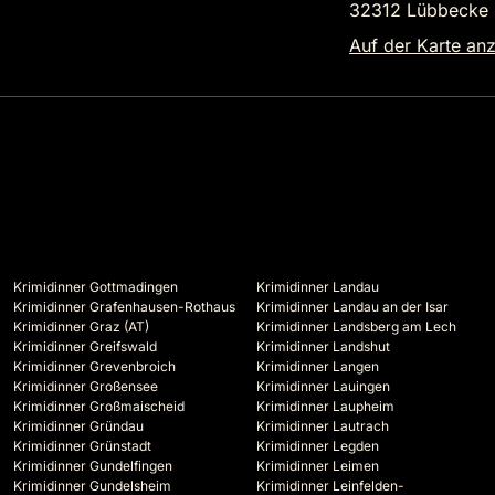
32312 Lübbecke
Auf der Karte an
Krimidinner Gottmadingen
Krimidinner Landau
Krimidinner Grafenhausen-Rothaus
Krimidinner Landau an der Isar
Krimidinner Graz (AT)
Krimidinner Landsberg am Lech
Krimidinner Greifswald
Krimidinner Landshut
Krimidinner Grevenbroich
Krimidinner Langen
Krimidinner Großensee
Krimidinner Lauingen
Krimidinner Großmaischeid
Krimidinner Laupheim
Krimidinner Gründau
Krimidinner Lautrach
Krimidinner Grünstadt
Krimidinner Legden
Krimidinner Gundelfingen
Krimidinner Leimen
Krimidinner Gundelsheim
Krimidinner Leinfelden-