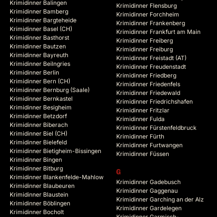
Krimidinner Balingen
Krimidinner Flensburg
Krimidinner Bamberg
Krimidinner Forchheim
Krimidinner Bargteheide
Krimidinner Frankenberg
Krimidinner Basel (CH)
Krimidinner Frankfurt am Main
Krimidinner Basthorst
Krimidinner Freiberg
Krimidinner Bautzen
Krimidinner Freiburg
Krimidinner Bayreuth
Krimidinner Freistadt (AT)
Krimidinner Beilngries
Krimidinner Freudenstadt
Krimidinner Berlin
Krimidinner Friedberg
Krimidinner Bern (CH)
Krimidinner Friedenfels
Krimidinner Bernburg (Saale)
Krimidinner Friedewald
Krimidinner Bernkastel
Krimidinner Friedrichshafen
Krimidinner Besigheim
Krimidinner Fritzlar
Krimidinner Betzdorf
Krimidinner Fulda
Krimidinner Biberach
Krimidinner Fürstenfeldbruck
Krimidinner Biel (CH)
Krimidinner Fürth
Krimidinner Bielefeld
Krimidinner Furtwangen
Krimidinner Bietigheim-Bissingen
Krimidinner Füssen
Krimidinner Bingen
Krimidinner Bitburg
G
Krimidinner Blankenfelde-Mahlow
Krimidinner Gadebusch
Krimidinner Blaubeuren
Krimidinner Gaggenau
Krimidinner Blaustein
Krimidinner Garching an der Alz
Krimidinner Böblingen
Krimidinner Gardelegen
Krimidinner Bocholt
Krimidinner Garmisch-