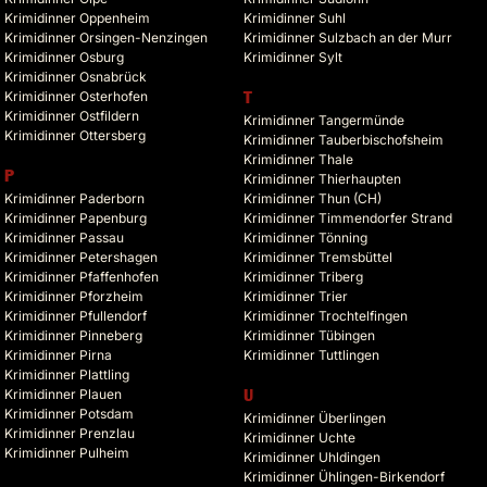
Krimidinner Oppenheim
Krimidinner Suhl
Krimidinner Orsingen-Nenzingen
Krimidinner Sulzbach an der Murr
Krimidinner Osburg
Krimidinner Sylt
Krimidinner Osnabrück
Krimidinner Osterhofen
T
Krimidinner Ostfildern
Krimidinner Tangermünde
Krimidinner Ottersberg
Krimidinner Tauberbischofsheim
Krimidinner Thale
P
Krimidinner Thierhaupten
Krimidinner Paderborn
Krimidinner Thun (CH)
Krimidinner Papenburg
Krimidinner Timmendorfer Strand
Krimidinner Passau
Krimidinner Tönning
Krimidinner Petershagen
Krimidinner Tremsbüttel
Krimidinner Pfaffenhofen
Krimidinner Triberg
Krimidinner Pforzheim
Krimidinner Trier
Krimidinner Pfullendorf
Krimidinner Trochtelfingen
Krimidinner Pinneberg
Krimidinner Tübingen
Krimidinner Pirna
Krimidinner Tuttlingen
Krimidinner Plattling
Krimidinner Plauen
U
Krimidinner Potsdam
Krimidinner Überlingen
Krimidinner Prenzlau
Krimidinner Uchte
Krimidinner Pulheim
Krimidinner Uhldingen
Krimidinner Ühlingen-Birkendorf