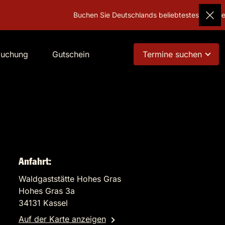
Buchen Sie Deutschlands beliebtestes Geschenk!
Gutsc
buchung
Gutschein
Termine suchen
Anfahrt:
Waldgaststätte Hohes Gras
Hohes Gras 3a
34131 Kassel
Auf der Karte anzeigen