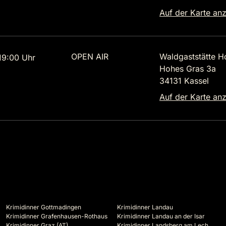
Auf der Karte an
OPEN AIR
Waldgaststätte H
9:00 Uhr
Hohes Gras 3a
34131 Kassel
Auf der Karte an
Krimidinner Gottmadingen
Krimidinner Landau
Krimidinner Grafenhausen-Rothaus
Krimidinner Landau an der Isar
Krimidinner Graz (AT)
Krimidinner Landsberg am Lech