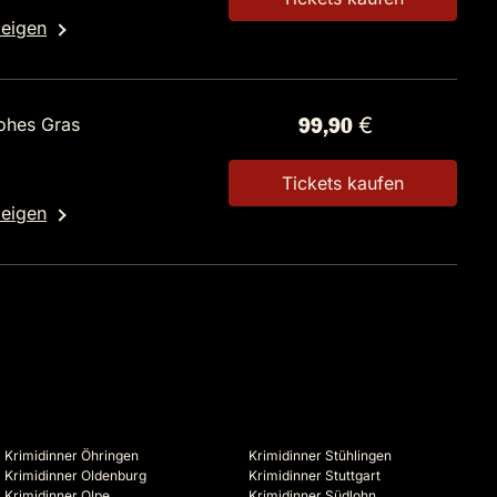
zeigen
ohes Gras
99,90 €
Tickets kaufen
zeigen
Krimidinner Öhringen
Krimidinner Stühlingen
Krimidinner Oldenburg
Krimidinner Stuttgart
Krimidinner Olpe
Krimidinner Südlohn