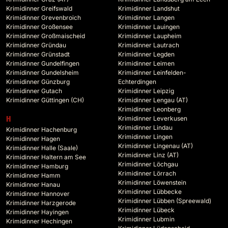
Krimidinner Greifswald
Krimidinner Landshut
Krimidinner Grevenbroich
Krimidinner Langen
Krimidinner Großensee
Krimidinner Lauingen
Krimidinner Großmaischeid
Krimidinner Laupheim
Krimidinner Gründau
Krimidinner Lautrach
Krimidinner Grünstadt
Krimidinner Legden
Krimidinner Gundelfingen
Krimidinner Leimen
Krimidinner Gundelsheim
Krimidinner Leinfelden-
Krimidinner Günzburg
Echterdingen
Krimidinner Gutach
Krimidinner Leipzig
Krimidinner Güttingen (CH)
Krimidinner Lengau (AT)
Krimidinner Leonberg
Krimidinner Leverkusen
H
Krimidinner Lindau
Krimidinner Hachenburg
Krimidinner Lingen
Krimidinner Hagen
Krimidinner Lingenau (AT)
Krimidinner Halle (Saale)
Krimidinner Linz (AT)
Krimidinner Haltern am See
Krimidinner Löchgau
Krimidinner Hamburg
Krimidinner Lörrach
Krimidinner Hamm
Krimidinner Löwenstein
Krimidinner Hanau
Krimidinner Lübbecke
Krimidinner Hannover
Krimidinner Lübben (Spreewald)
Krimidinner Harzgerode
Krimidinner Lübeck
Krimidinner Hayingen
Krimidinner Lubmin
Krimidinner Hechingen