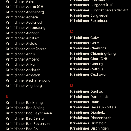
Krimidinner Aalen
Krimidinner Burgdorf (CH)
Krimidinner Aarau (CH)
Krimidinner Burgkirchen an der Alz
Krimidinner Abensberg
Krimidinner Burgwedel
Krimidinner Achern
Krimidinner Buxtehude
Krimidinner Adelsried
Krimidinner Ahrensburg
C
Krimidinner Aichach
Krimidinner Calw
Krimidinner Albstadt
Krimidinner Celle
Krimidinner Alsfeld
Krimidinner Chemnitz
Krimidinner Altomünster
Krimidinner Chieming-Ising
Krimidinner Altrip
Krimidinner Chur (CH)
Krimidinner Amberg
Krimidinner Coburg
Krimidinner Ankum
Krimidinner Cottbus
Krimidinner Ansbach
Krimidinner Cuxhaven
Krimidinner Arnstadt
Krimidinner Aschaffenburg
Krimidinner Augsburg
D
Krimidinner Dachau
B
Krimidinner Darmstadt
Krimidinner Daun
Krimidinner Backnang
Krimidinner Dessau-Roßlau
Krimidinner Bad Aibling
Krimidinner Diepholz
Krimidinner Bad Bayersoien
Krimidinner Dietzenbach
Krimidinner Bad Belzig
Krimidinner Dirmstein
Krimidinner Bad Bevensen
Krimidinner Dischingen
Krimidinner Bad Boll