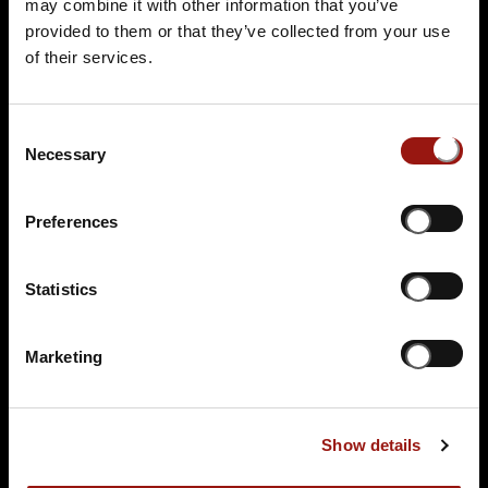
may combine it with other information that you’ve
provided to them or that they’ve collected from your use
of their services.
Consent
Necessary
Selection
DO.
03.12.2026 19:00 Uhr
Preferences
Eine Leiche im Louvre
Burgschänke Hohenrechberg
Statistics
Schlossberg 1
73529 Schwäbisch Gmünd
Marketing
Auf der Karte anzeigen
89,90 €
Show details
Tickets kaufen