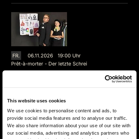
FR.
06.11.2026 19:00 Uhr
Prêt-à-morter - Der letzte Schrei
Burgschänke Hohenrechberg
Schlossberg 1
73529 Schwäbisch Gmünd
Auf der Karte anzeigen
This website uses cookies
We use cookies to personalise content and ads, to
89,90 €
provide social media features and to analyse our traffic.
We also share information about your use of our site with
Tickets kaufen
our social media, advertising and analytics partners who