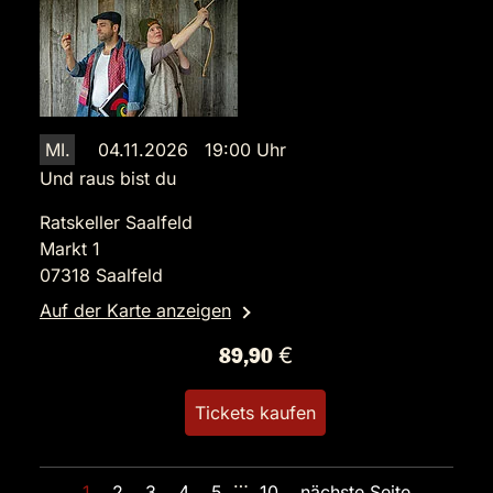
MI.
04.11.2026 19:00 Uhr
Und raus bist du
Ratskeller Saalfeld
Markt 1
07318 Saalfeld
Auf der Karte anzeigen
89,90 €
Tickets kaufen
…
1
2
3
4
5
10
nächste Seite