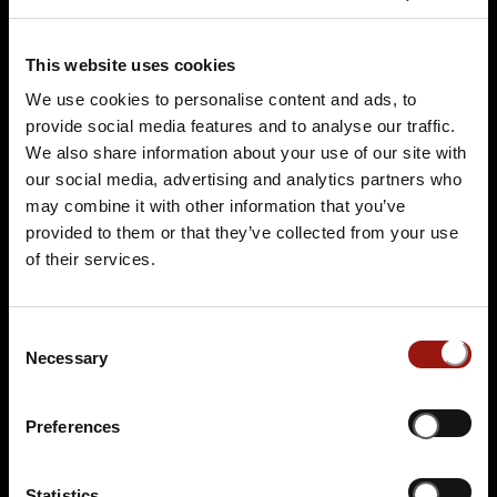
Auf der Karte anzeigen
94,90 €
This website uses cookies
We use cookies to personalise content and ads, to
Tickets kaufen
provide social media features and to analyse our traffic.
We also share information about your use of our site with
our social media, advertising and analytics partners who
may combine it with other information that you’ve
provided to them or that they’ve collected from your use
of their services.
Consent
SA.
24.10.2026 19:00 Uhr
Necessary
Selection
Und raus bist du
Preferences
Schweriner Schloss Restaurant
Lennéstrasse 1
19053 Schwerin
Statistics