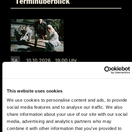
Terminüberblick
SA.
10.10.2026 19:00 Uhr
Tarte de la Mort
Herrler Gourmet
Bräuhausstr. 34
This website uses cookies
92993 Beilngries
We use cookies to personalise content and ads, to provide
Auf der Karte anzeigen
social media features and to analyse our traffic. We also
share information about your use of our site with our social
99,90 €
media, advertising and analytics partners who may
combine it with other information that you’ve provided to
Tickets kaufen