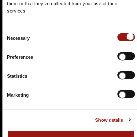
them or that they’ve collected from your use of their
services.
Consent
Necessary
Selection
Preferences
SA.
19.12.2026 19:00 Uhr
Blutmond (bayerisch)
Statistics
Herrler Gourmet
Bräuhausstr. 34
Marketing
92993 Beilngries
Auf der Karte anzeigen
Show details
99,90 €