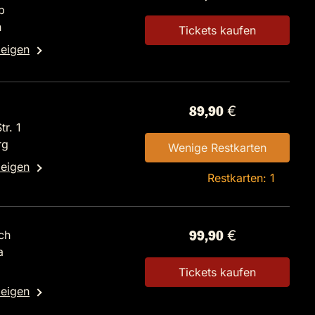
b
n
Tickets kaufen
zeigen
89,90 €
r. 1
rg
Wenige Restkarten
zeigen
Restkarten: 1
ch
99,90 €
a
Tickets kaufen
zeigen