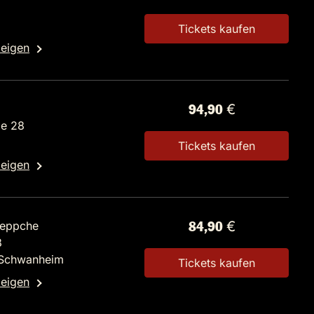
Tickets kaufen
zeigen
d
94,90 €
ße 28
Tickets kaufen
zeigen
Seppche
84,90 €
8
 Schwanheim
Tickets kaufen
zeigen