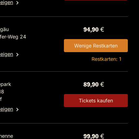
zeigen
lgäu
94,90 €
rfer-Weg 24
Wenige Restkarten
zeigen
Restkarten: 1
epark
89,90 €
18
f
Tickets kaufen
zeigen
ehenne
99,90 €