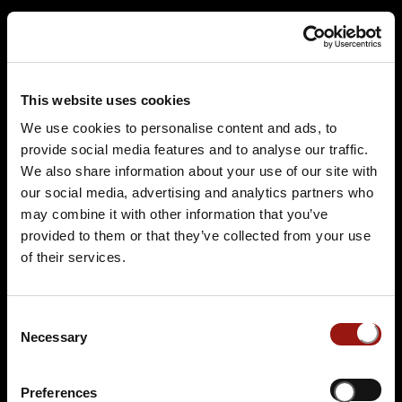
Kristallhotel Fettehenne
Monheimer Str. 2b
51371 Leverkusen
Auf der Karte anzeigen
This website uses cookies
We use cookies to personalise content and ads, to
99,90 €
provide social media features and to analyse our traffic.
We also share information about your use of our site with
Tickets kaufen
our social media, advertising and analytics partners who
may combine it with other information that you’ve
provided to them or that they’ve collected from your use
of their services.
Consent
Necessary
Selection
SA.
09.01.2027 12:00 Uhr
Preferences
Sherlys Spurensuche