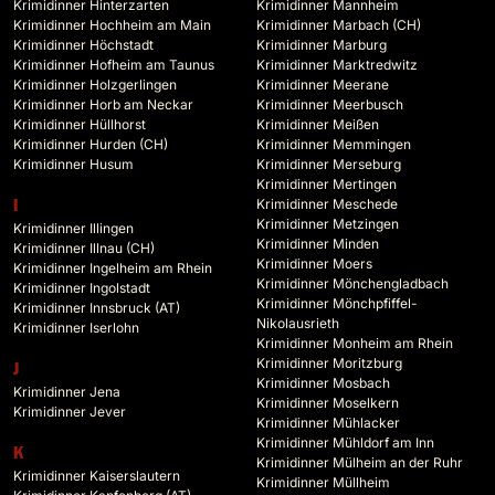
Krimidinner Hinterzarten
Krimidinner Mannheim
Krimidinner Hochheim am Main
Krimidinner Marbach (CH)
Krimidinner Höchstadt
Krimidinner Marburg
Krimidinner Hofheim am Taunus
Krimidinner Marktredwitz
Krimidinner Holzgerlingen
Krimidinner Meerane
Krimidinner Horb am Neckar
Krimidinner Meerbusch
Krimidinner Hüllhorst
Krimidinner Meißen
Krimidinner Hurden (CH)
Krimidinner Memmingen
Krimidinner Husum
Krimidinner Merseburg
Krimidinner Mertingen
Krimidinner Meschede
I
Krimidinner Metzingen
Krimidinner Illingen
Krimidinner Minden
Krimidinner Illnau (CH)
Krimidinner Moers
Krimidinner Ingelheim am Rhein
Krimidinner Mönchengladbach
Krimidinner Ingolstadt
Krimidinner Mönchpfiffel-
Krimidinner Innsbruck (AT)
Nikolausrieth
Krimidinner Iserlohn
Krimidinner Monheim am Rhein
Krimidinner Moritzburg
J
Krimidinner Mosbach
Krimidinner Jena
Krimidinner Moselkern
Krimidinner Jever
Krimidinner Mühlacker
Krimidinner Mühldorf am Inn
K
Krimidinner Mülheim an der Ruhr
Krimidinner Kaiserslautern
Krimidinner Müllheim