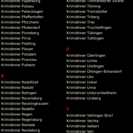
Krimidinner Papenburg
Krimidinner Timmendorfer Strand
Krimidinner Passau
Krimidinner Tönning
Krimidinner Petershagen
Krimidinner Tremsbüttel
Krimidinner Pfaffenhofen
Krimidinner Triberg
Krimidinner Pforzheim
Krimidinner Trier
Krimidinner Pfullendorf
Krimidinner Trochtelfingen
Krimidinner Pinneberg
Krimidinner Tübingen
Krimidinner Pirna
Krimidinner Tuttlingen
Krimidinner Plattling
Krimidinner Plauen
U
Krimidinner Potsdam
Krimidinner Überlingen
Krimidinner Prenzlau
Krimidinner Uchte
Krimidinner Pulheim
Krimidinner Uhldingen
Krimidinner Ühlingen-Birkendorf
R
Krimidinner Ulm
Krimidinner Radolfzell
Krimidinner Unkel
Krimidinner Rastatt
Krimidinner Unna
Krimidinner Ratingen
Krimidinner Unterschleißheim
Krimidinner Ravensburg
Krimidinner Ursberg
Krimidinner Recklinghausen
Krimidinner Redefin
V
Krimidinner Regen
Krimidinner Vaihingen (Enz)
Krimidinner Regensburg
Krimidinner Vechta
Krimidinner Reinbek
Krimidinner Velbert
Krimidinner Rendsburg
Krimidinner Verl