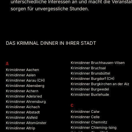
unterschiedliche Interessen an und macht die Veransta
sorgen für unvergessliche Stunden.
DAS KRIMINAL DINNER IN IHRER STADT
Krimidinner Bruchhausen-Vilsen
A
Krimidinner Bruchsal
Krimidinner Aachen
Krimidinner Brunsbüttel
Krimidinner Aalen
Krimidinner Burgdorf (CH)
Krimidinner Aarau (CH)
Krimidinner Burgkirchen an der Alz
Krimidinner Abensberg
Krimidinner Burgwedel
Krimidinner Achern
Krimidinner Buxtehude
Krimidinner Adelsried
Krimidinner Ahrensburg
C
Krimidinner Aichach
Krimidinner Calw
Krimidinner Albstadt
Krimidinner Celle
Krimidinner Alsfeld
Krimidinner Chemnitz
Krimidinner Altomünster
Krimidinner Chieming-Ising
Krimidinner Altrip