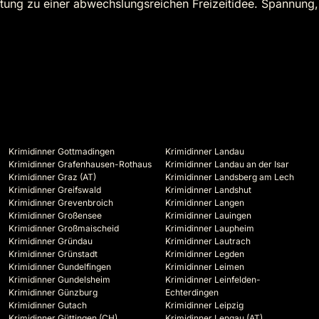
ltung zu einer abwechslungsreichen Freizeitidee. Spannung
Krimidinner Gottmadingen
Krimidinner Landau
Krimidinner Grafenhausen-Rothaus
Krimidinner Landau an der Isar
Krimidinner Graz (AT)
Krimidinner Landsberg am Lech
Krimidinner Greifswald
Krimidinner Landshut
Krimidinner Grevenbroich
Krimidinner Langen
Krimidinner Großensee
Krimidinner Lauingen
Krimidinner Großmaischeid
Krimidinner Laupheim
Krimidinner Gründau
Krimidinner Lautrach
Krimidinner Grünstadt
Krimidinner Legden
Krimidinner Gundelfingen
Krimidinner Leimen
Krimidinner Gundelsheim
Krimidinner Leinfelden-
Krimidinner Günzburg
Echterdingen
Krimidinner Gutach
Krimidinner Leipzig
Krimidinner Güttingen (CH)
Krimidinner Lengau (AT)