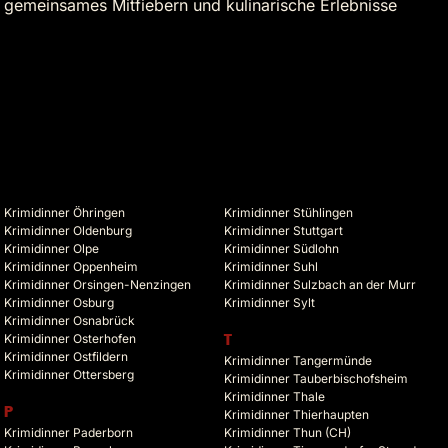
, gemeinsames Mitfiebern und kulinarische Erlebnisse
Krimidinner Öhringen
Krimidinner Stühlingen
Krimidinner Oldenburg
Krimidinner Stuttgart
Krimidinner Olpe
Krimidinner Südlohn
Krimidinner Oppenheim
Krimidinner Suhl
Krimidinner Orsingen-Nenzingen
Krimidinner Sulzbach an der Murr
Krimidinner Osburg
Krimidinner Sylt
Krimidinner Osnabrück
Krimidinner Osterhofen
T
Krimidinner Ostfildern
Krimidinner Tangermünde
Krimidinner Ottersberg
Krimidinner Tauberbischofsheim
Krimidinner Thale
P
Krimidinner Thierhaupten
Krimidinner Paderborn
Krimidinner Thun (CH)