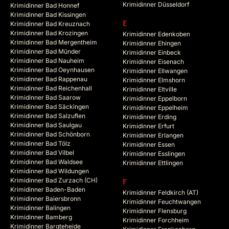
Krimidinner Düsseldorf
Krimidinner Bad Honnef
Krimidinner Bad Kissingen
Krimidinner Bad Kreuznach
E
Krimidinner Bad Krozingen
Krimidinner Edenkoben
Krimidinner Bad Mergentheim
Krimidinner Ehingen
Krimidinner Bad Münder
Krimidinner Einbeck
Krimidinner Bad Nauheim
Krimidinner Eisenach
Krimidinner Bad Oeynhausen
Krimidinner Ellwangen
Krimidinner Bad Rappenau
Krimidinner Elmshorn
Krimidinner Bad Reichenhall
Krimidinner Eltville
Krimidinner Bad Saarow
Krimidinner Eppelborn
Krimidinner Bad Säckingen
Krimidinner Eppelheim
Krimidinner Bad Salzuflen
Krimidinner Erding
Krimidinner Bad Saulgau
Krimidinner Erfurt
Krimidinner Bad Schönborn
Krimidinner Erlangen
Krimidinner Bad Tölz
Krimidinner Essen
Krimidinner Bad Vilbel
Krimidinner Esslingen
Krimidinner Bad Waldsee
Krimidinner Ettlingen
Krimidinner Bad Wildungen
Krimidinner Bad Zurzach (CH)
F
Krimidinner Baden-Baden
Krimidinner Feldkirch (AT)
Krimidinner Baiersbronn
Krimidinner Feuchtwangen
Krimidinner Balingen
Krimidinner Flensburg
Krimidinner Bamberg
Krimidinner Forchheim
Krimidinner Bargteheide