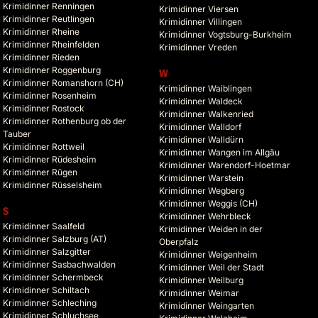
Krimidinner Renningen
Krimidinner Viersen
Krimidinner Reutlingen
Krimidinner Villingen
Krimidinner Rheine
Krimidinner Vogtsburg-Burkheim
Krimidinner Rheinfelden
Krimidinner Vreden
Krimidinner Rieden
Krimidinner Roggenburg
W
Krimidinner Romanshorn (CH)
Krimidinner Waiblingen
Krimidinner Rosenheim
Krimidinner Waldeck
Krimidinner Rostock
Krimidinner Walkenried
Krimidinner Rothenburg ob der
Krimidinner Walldorf
Tauber
Krimidinner Walldürn
Krimidinner Rottweil
Krimidinner Wangen im Allgäu
Krimidinner Rüdesheim
Krimidinner Warendorf-Hoetmar
Krimidinner Rügen
Krimidinner Warstein
Krimidinner Rüsselsheim
Krimidinner Wegberg
Krimidinner Weggis (CH)
S
Krimidinner Wehrbleck
Krimidinner Saalfeld
Krimidinner Weiden in der
Krimidinner Salzburg (AT)
Oberpfalz
Krimidinner Salzgitter
Krimidinner Weigenheim
Krimidinner Sasbachwalden
Krimidinner Weil der Stadt
Krimidinner Schermbeck
Krimidinner Weilburg
Krimidinner Schiltach
Krimidinner Weimar
Krimidinner Schleching
Krimidinner Weingarten
Krimidinner Schluchsee