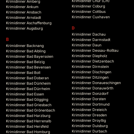
Krimidinner Chur (CH)
Krimidinner Amberg
Krimidinner Coburg
Krimidinner Ankum
Krimidinner Cottbus
Krimidinner Ansbach
Krimidinner Cuxhaven
Krimidinner Arnstadt
Krimidinner Aschaffenburg
Krimidinner Augsburg
D
Krimidinner Dachau
B
Krimidinner Darmstadt
Krimidinner Daun
Krimidinner Backnang
Krimidinner Dessau-Roßlau
Krimidinner Bad Aibling
Krimidinner Diepholz
Krimidinner Bad Bayersoien
Krimidinner Dietzenbach
Krimidinner Bad Belzig
Krimidinner Dirmstein
Krimidinner Bad Bevensen
Krimidinner Dischingen
Krimidinner Bad Boll
Krimidinner Ditzingen
Krimidinner Bad Doberan
Krimidinner Donaueschingen
Krimidinner Bad Dürkheim
Krimidinner Donauwörth
Krimidinner Bad Dürrheim
Krimidinner Donzdorf
Krimidinner Bad Essen
Krimidinner Dorsten
Krimidinner Bad Gögging
Krimidinner Dortmund
Krimidinner Bad Griesbach
Krimidinner Dreieich
Krimidinner Bad Grönenbach
Krimidinner Dresden
Krimidinner Bad Harzburg
Krimidinner Droyßig
Krimidinner Bad Herrenalb
Krimidinner Duisburg
Krimidinner Bad Hersfeld
Krimidinner Durbach
Krimidinner Bad Homburg