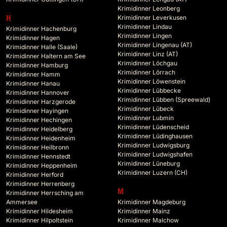
Krimidinner Leonberg
Krimidinner Leverkusen
H
Krimidinner Lindau
Krimidinner Hachenburg
Krimidinner Lingen
Krimidinner Hagen
Krimidinner Lingenau (AT)
Krimidinner Halle (Saale)
Krimidinner Linz (AT)
Krimidinner Haltern am See
Krimidinner Löchgau
Krimidinner Hamburg
Krimidinner Lörrach
Krimidinner Hamm
Krimidinner Löwenstein
Krimidinner Hanau
Krimidinner Lübbecke
Krimidinner Hannover
Krimidinner Lübben (Spreewald)
Krimidinner Harzgerode
Krimidinner Lübeck
Krimidinner Hayingen
Krimidinner Lubmin
Krimidinner Hechingen
Krimidinner Lüdenscheid
Krimidinner Heidelberg
Krimidinner Lüdinghausen
Krimidinner Heidenheim
Krimidinner Ludwigsburg
Krimidinner Heilbronn
Krimidinner Ludwigshafen
Krimidinner Hennstedt
Krimidinner Lüneburg
Krimidinner Heppenheim
Krimidinner Luzern (CH)
Krimidinner Herford
Krimidinner Herrenberg
M
Krimidinner Herrsching am
Ammersee
Krimidinner Magdeburg
Krimidinner Hildesheim
Krimidinner Mainz
Krimidinner Hilpoltstein
Krimidinner Malchow