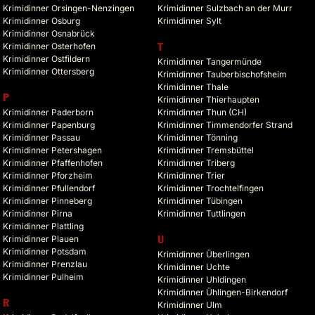
Krimidinner Orsingen-Nenzingen
Krimidinner Sulzbach an der Murr
Krimidinner Osburg
Krimidinner Sylt
Krimidinner Osnabrück
Krimidinner Osterhofen
T
Krimidinner Ostfildern
Krimidinner Tangermünde
Krimidinner Ottersberg
Krimidinner Tauberbischofsheim
Krimidinner Thale
P
Krimidinner Thierhaupten
Krimidinner Paderborn
Krimidinner Thun (CH)
Krimidinner Papenburg
Krimidinner Timmendorfer Strand
Krimidinner Passau
Krimidinner Tönning
Krimidinner Petershagen
Krimidinner Tremsbüttel
Krimidinner Pfaffenhofen
Krimidinner Triberg
Krimidinner Pforzheim
Krimidinner Trier
Krimidinner Pfullendorf
Krimidinner Trochtelfingen
Krimidinner Pinneberg
Krimidinner Tübingen
Krimidinner Pirna
Krimidinner Tuttlingen
Krimidinner Plattling
Krimidinner Plauen
U
Krimidinner Potsdam
Krimidinner Überlingen
Krimidinner Prenzlau
Krimidinner Uchte
Krimidinner Pulheim
Krimidinner Uhldingen
Krimidinner Ühlingen-Birkendorf
R
Krimidinner Ulm