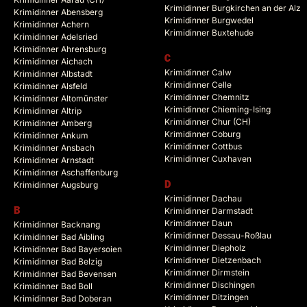
Krimidinner Burgkirchen an der Alz
Krimidinner Abensberg
Krimidinner Burgwedel
Krimidinner Achern
Krimidinner Buxtehude
Krimidinner Adelsried
Krimidinner Ahrensburg
C
Krimidinner Aichach
Krimidinner Calw
Krimidinner Albstadt
Krimidinner Celle
Krimidinner Alsfeld
Krimidinner Chemnitz
Krimidinner Altomünster
Krimidinner Chieming-Ising
Krimidinner Altrip
Krimidinner Chur (CH)
Krimidinner Amberg
Krimidinner Coburg
Krimidinner Ankum
Krimidinner Cottbus
Krimidinner Ansbach
Krimidinner Cuxhaven
Krimidinner Arnstadt
Krimidinner Aschaffenburg
Krimidinner Augsburg
D
Krimidinner Dachau
B
Krimidinner Darmstadt
Krimidinner Daun
Krimidinner Backnang
Krimidinner Dessau-Roßlau
Krimidinner Bad Aibling
Krimidinner Diepholz
Krimidinner Bad Bayersoien
Krimidinner Dietzenbach
Krimidinner Bad Belzig
Krimidinner Dirmstein
Krimidinner Bad Bevensen
Krimidinner Dischingen
Krimidinner Bad Boll
Krimidinner Ditzingen
Krimidinner Bad Doberan