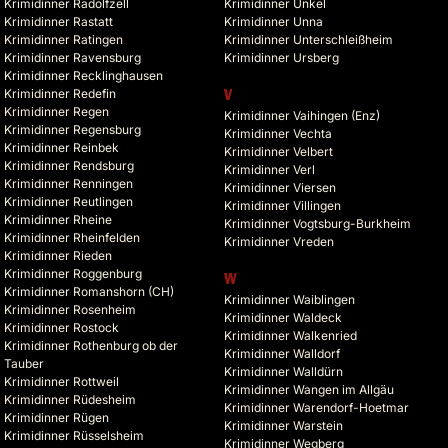
Krimidinner Radolfzell
Krimidinner Unkel
Krimidinner Rastatt
Krimidinner Unna
Krimidinner Ratingen
Krimidinner Unterschleißheim
Krimidinner Ravensburg
Krimidinner Ursberg
Krimidinner Recklinghausen
Krimidinner Redefin
V
Krimidinner Regen
Krimidinner Vaihingen (Enz)
Krimidinner Regensburg
Krimidinner Vechta
Krimidinner Reinbek
Krimidinner Velbert
Krimidinner Rendsburg
Krimidinner Verl
Krimidinner Renningen
Krimidinner Viersen
Krimidinner Reutlingen
Krimidinner Villingen
Krimidinner Rheine
Krimidinner Vogtsburg-Burkheim
Krimidinner Rheinfelden
Krimidinner Vreden
Krimidinner Rieden
Krimidinner Roggenburg
W
Krimidinner Romanshorn (CH)
Krimidinner Waiblingen
Krimidinner Rosenheim
Krimidinner Waldeck
Krimidinner Rostock
Krimidinner Walkenried
Krimidinner Rothenburg ob der
Krimidinner Walldorf
Tauber
Krimidinner Walldürn
Krimidinner Rottweil
Krimidinner Wangen im Allgäu
Krimidinner Rüdesheim
Krimidinner Warendorf-Hoetmar
Krimidinner Rügen
Krimidinner Warstein
Krimidinner Rüsselsheim
Krimidinner Wegberg