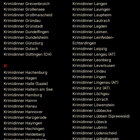
Krimidinner Grevenbroich
Krimidinner Langen
Krimidinner Großensee
Krimidinner Lauingen
Krimidinner Großmaischeid
Krimidinner Laupheim
Krimidinner Gründau
Krimidinner Lautrach
Krimidinner Grünstadt
Krimidinner Legden
Krimidinner Gundelfingen
Krimidinner Leimen
Krimidinner Gundelsheim
Krimidinner Leinfelden-
Krimidinner Günzburg
Echterdingen
Krimidinner Gutach
Krimidinner Leipzig
Krimidinner Güttingen (CH)
Krimidinner Lengau (AT)
Krimidinner Leonberg
Krimidinner Leverkusen
H
Krimidinner Lindau
Krimidinner Hachenburg
Krimidinner Lingen
Krimidinner Hagen
Krimidinner Lingenau (AT)
Krimidinner Halle (Saale)
Krimidinner Linz (AT)
Krimidinner Haltern am See
Krimidinner Löchgau
Krimidinner Hamburg
Krimidinner Lörrach
Krimidinner Hamm
Krimidinner Löwenstein
Krimidinner Hanau
Krimidinner Lübbecke
Krimidinner Hannover
Krimidinner Lübben (Spreewald)
Krimidinner Harzgerode
Krimidinner Lübeck
Krimidinner Hayingen
Krimidinner Lubmin
Krimidinner Hechingen
Krimidinner Lüdenscheid
Krimidinner Heidelberg
Krimidinner Lüdinghausen
Krimidinner Heidenheim