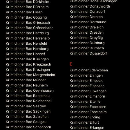
Krimidinner Donaueschingen
Krimidinner Bad Dürkheim
Krimidinner Donauwörth
Krimidinner Bad Dürrheim
Krimidinner Donzdorf
Krimidinner Bad Essen
Krimidinner Dorsten
Krimidinner Bad Gögging
Krimidinner Dortmund
Krimidinner Bad Griesbach
Krimidinner Dreieich
Krimidinner Bad Grönenbach
Krimidinner Dresden
Krimidinner Bad Harzburg
Krimidinner Droyßig
Krimidinner Bad Herrenalb
Krimidinner Duisburg
Krimidinner Bad Hersfeld
Krimidinner Durbach
Krimidinner Bad Homburg
Krimidinner Düsseldorf
Krimidinner Bad Honnef
Krimidinner Bad Kissingen
Krimidinner Bad Kreuznach
E
Krimidinner Bad Krozingen
Krimidinner Edenkoben
Krimidinner Bad Mergentheim
Krimidinner Ehingen
Krimidinner Bad Münder
Krimidinner Einbeck
Krimidinner Bad Nauheim
Krimidinner Eisenach
Krimidinner Bad Oeynhausen
Krimidinner Ellwangen
Krimidinner Bad Rappenau
Krimidinner Elmshorn
Krimidinner Bad Reichenhall
Krimidinner Eltville
Krimidinner Bad Saarow
Krimidinner Eppelborn
Krimidinner Bad Säckingen
Krimidinner Eppelheim
Krimidinner Bad Salzuflen
Krimidinner Erding
Krimidinner Bad Saulgau
Krimidinner Erfurt
Krimidinner Bad Schönborn
Krimidinner Erlangen