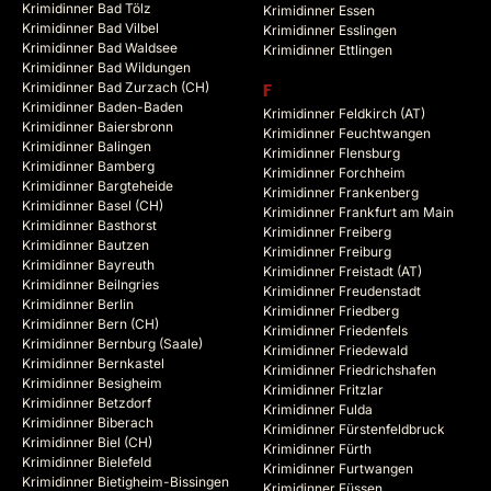
Krimidinner Bad Tölz
Krimidinner Essen
Krimidinner Bad Vilbel
Krimidinner Esslingen
Krimidinner Bad Waldsee
Krimidinner Ettlingen
Krimidinner Bad Wildungen
Krimidinner Bad Zurzach (CH)
F
Krimidinner Baden-Baden
Krimidinner Feldkirch (AT)
Krimidinner Baiersbronn
Krimidinner Feuchtwangen
Krimidinner Balingen
Krimidinner Flensburg
Krimidinner Bamberg
Krimidinner Forchheim
Krimidinner Bargteheide
Krimidinner Frankenberg
Krimidinner Basel (CH)
Krimidinner Frankfurt am Main
Krimidinner Basthorst
Krimidinner Freiberg
Krimidinner Bautzen
Krimidinner Freiburg
Krimidinner Bayreuth
Krimidinner Freistadt (AT)
Krimidinner Beilngries
Krimidinner Freudenstadt
Krimidinner Berlin
Krimidinner Friedberg
Krimidinner Bern (CH)
Krimidinner Friedenfels
Krimidinner Bernburg (Saale)
Krimidinner Friedewald
Krimidinner Bernkastel
Krimidinner Friedrichshafen
Krimidinner Besigheim
Krimidinner Fritzlar
Krimidinner Betzdorf
Krimidinner Fulda
Krimidinner Biberach
Krimidinner Fürstenfeldbruck
Krimidinner Biel (CH)
Krimidinner Fürth
Krimidinner Bielefeld
Krimidinner Furtwangen
Krimidinner Bietigheim-Bissingen
Krimidinner Füssen