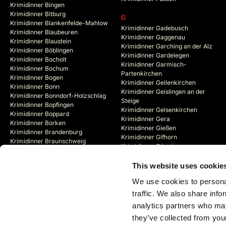
Krimidinner Bingen
Krimidinner Bitburg
G
Krimidinner Blankenfelde-Mahlow
Krimidinner Gadebusch
Krimidinner Blaubeuren
Krimidinner Gaggenau
Krimidinner Blaustein
Krimidinner Garching an der Alz
Krimidinner Böblingen
Krimidinner Gardelegen
Krimidinner Bocholt
Krimidinner Garmisch-
Krimidinner Bochum
Partenkirchen
Krimidinner Bogen
Krimidinner Geilenkirchen
Krimidinner Bonn
Krimidinner Geislingen an der
Krimidinner Bonndorf-Holzschlag
Steige
Krimidinner Bopfingen
Krimidinner Gelsenkirchen
Krimidinner Boppard
Krimidinner Gera
Krimidinner Borken
Krimidinner Gießen
Krimidinner Brandenburg
Krimidinner Gifhorn
Krimidinner Braunschweig
Krimidinner Göppingen
Krimidinner Bregenz (AT)
Krimidinner Görlitz
Krimidinner Bremen
Krimidinner Goslar
This website uses cookie
Krimidinner Bremerhaven
Krimidinner Gotha
Krimidinner Bremervörde
We use cookies to personal
Krimidinner Göttingen
Krimidinner Brienz (CH)
traffic. We also share info
analytics partners who may
they’ve collected from your