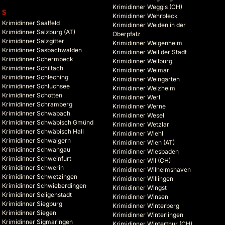
Krimidinner Weggis (CH)
S
Krimidinner Wehrbleck
Krimidinner Saalfeld
Krimidinner Weiden in der
Krimidinner Salzburg (AT)
Oberpfalz
Krimidinner Salzgitter
Krimidinner Weigenheim
Krimidinner Sasbachwalden
Krimidinner Weil der Stadt
Krimidinner Schermbeck
Krimidinner Weilburg
Krimidinner Schiltach
Krimidinner Weimar
Krimidinner Schleching
Krimidinner Weingarten
Krimidinner Schluchsee
Krimidinner Welzheim
Krimidinner Schotten
Krimidinner Werl
Krimidinner Schramberg
Krimidinner Werne
Krimidinner Schwabach
Krimidinner Wesel
Krimidinner Schwäbisch Gmünd
Krimidinner Wetzlar
Krimidinner Schwäbisch Hall
Krimidinner Wiehl
Krimidinner Schwaigern
Krimidinner Wien (AT)
Krimidinner Schwangau
Krimidinner Wiesbaden
Krimidinner Schweinfurt
Krimidinner Wil (CH)
Krimidinner Schwerin
Krimidinner Wilhelmshaven
Krimidinner Schwetzingen
Krimidinner Willingen
Krimidinner Schwieberdingen
Krimidinner Wingst
Krimidinner Seligenstadt
Krimidinner Winsen
Krimidinner Siegburg
Krimidinner Winterberg
Krimidinner Siegen
Krimidinner Winterlingen
Krimidinner Sigmaringen
Krimidinner Winterthur (CH)