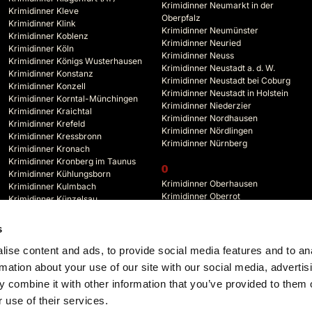
Krimidinner Neumarkt in der
Krimidinner Kleve
Oberpfalz
Krimidinner Klink
Krimidinner Neumünster
Krimidinner Koblenz
Krimidinner Neuried
Krimidinner Köln
Krimidinner Neuss
Krimidinner Königs Wusterhausen
Krimidinner Neustadt a. d. W.
Krimidinner Konstanz
Krimidinner Neustadt bei Coburg
Krimidinner Konzell
Krimidinner Neustadt in Holstein
Krimidinner Korntal-Münchingen
Krimidinner Niederzier
Krimidinner Kraichtal
Krimidinner Nordhausen
Krimidinner Krefeld
Krimidinner Nördlingen
Krimidinner Kressbronn
Krimidinner Nürnberg
Krimidinner Kronach
Krimidinner Kronberg im Taunus
O
Krimidinner Kühlungsborn
Krimidinner Oberhausen
Krimidinner Kulmbach
Krimidinner Oberrot
Krimidinner Künzelsau
Krimidinner Oberstdorf
Krimidinner Kyffhäuserland
Krimidinner Oberursel
s
Krimidinner Odenwald
L
Krimidinner Offenbach
ise content and ads, to provide social media features and to an
Krimidinner Lahr
Krimidinner Offenburg
rmation about your use of our site with our social media, advertis
 combine it with other information that you’ve provided to them o
 use of their services.