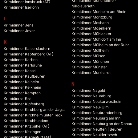
Krimidinner Mönchpfiffel-
Krimidinner Innsbruck (AT)
Nikolausrieth
Krimidinner Iserlohn
Krimidinner Monheim am Rhein
Krimidinner Moritzburg
J
Krimidinner Mosbach
Krimidinner Jena
Krimidinner Moselkern
Krimidinner Jever
Krimidinner Mühlacker
Krimidinner Mühldorf am Inn
K
Krimidinner Mülheim an der Ruhr
Krimidinner Kaiserslautern
Krimidinner Müllheim
Krimidinner Kapfenberg (AT)
Krimidinner Mülsen
Krimidinner Karben
Krimidinner München
Krimidinner Karlsruhe
Krimidinner Münster
Krimidinner Kassel
Krimidinner Murrhardt
Krimidinner Kaufbeuren
Krimidinner Kelheim
N
Krimidinner Kelkheim
Krimidinner Nagold
Krimidinner Kempten
Krimidinner Naumburg
Krimidinner Kiel
Krimidinner Neckarwestheim
Krimidinner Kipfenberg
Krimidinner Neu-Ulm
Krimidinner Kirchberg an der Jagst
Krimidinner Neubrandenburg
Krimidinner Kirchheim unter Teck
Krimidinner Neuburg am Inn
Krimidinner Kirchhundem
Krimidinner Neuburg an der Donau
Krimidinner Kitzbühel (AT)
Krimidinner Neuffen | Beuren
Krimidinner Kitzingen
Krimidinner Neukieritzsch
Krimidinner Klagenfurt (AT)