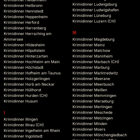
Krimidinner Ludwigsburg
Krimidinner Heilbronn
Krimidinner Ludwigshafen
Krimidinner Hennstedt
Krimidinner Lüneburg
Krimidinner Heppenheim
Krimidinner Luzern (CH)
Krimidinner Herford
Krimidinner Herrenberg
M
Krimidinner Herrsching am
Ammersee
Krimidinner Magdeburg
Krimidinner Hildesheim
Krimidinner Mainz
Krimidinner Hilpoltstein
Krimidinner Malchow
Krimidinner Hinterzarten
Krimidinner Mannheim
Krimidinner Hochheim am Main
Krimidinner Marbach (CH)
Krimidinner Höchstadt
Krimidinner Marburg
Krimidinner Hofheim am Taunus
Krimidinner Marktredwitz
Krimidinner Holzgerlingen
Krimidinner Meerane
Krimidinner Horb am Neckar
Krimidinner Meerbusch
Krimidinner Hüllhorst
Krimidinner Meißen
Krimidinner Hurden (CH)
Krimidinner Memmingen
Krimidinner Husum
Krimidinner Merseburg
Krimidinner Mertingen
Krimidinner Meschede
I
Krimidinner Metzingen
Krimidinner Illingen
Krimidinner Minden
Krimidinner Illnau (CH)
Krimidinner Moers
Krimidinner Ingelheim am Rhein
Krimidinner Mönchengladbach
Krimidinner Ingolstadt