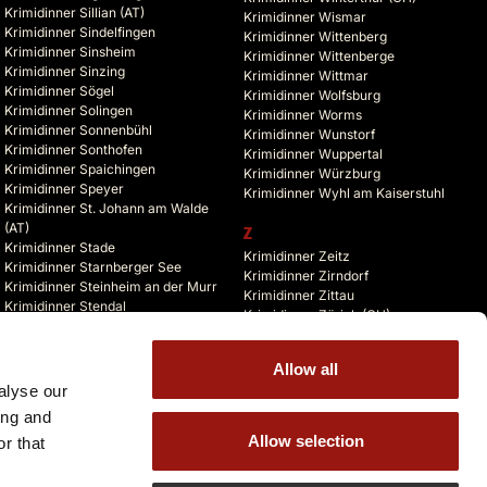
Krimidinner Sillian (AT)
Krimidinner Wismar
Krimidinner Sindelfingen
Krimidinner Wittenberg
Krimidinner Sinsheim
Krimidinner Wittenberge
Krimidinner Sinzing
Krimidinner Wittmar
Krimidinner Sögel
Krimidinner Wolfsburg
Krimidinner Solingen
Krimidinner Worms
Krimidinner Sonnenbühl
Krimidinner Wunstorf
Krimidinner Sonthofen
Krimidinner Wuppertal
Krimidinner Spaichingen
Krimidinner Würzburg
Krimidinner Speyer
Krimidinner Wyhl am Kaiserstuhl
Krimidinner St. Johann am Walde
(AT)
Z
Krimidinner Stade
Krimidinner Zeitz
Krimidinner Starnberger See
Krimidinner Zirndorf
Krimidinner Steinheim an der Murr
Krimidinner Zittau
Krimidinner Stendal
Krimidinner Zürich (CH)
Krimidinner Stolberg
Krimidinner Zusmarshausen
Krimidinner Storkow (Mark)
Krimidinner Zuzenhausen
Krimidinner Straelen
Allow all
Krimidinner Zwickau
Krimidinner Stralsund
alyse our
Krimidinner Zwiefalten
Krimidinner Straubing
ing and
Allow selection
r that