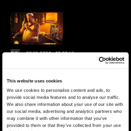
DO.
22.10.2026 19:00 Uhr
Das Gruseldinner
Restaurant ART
Reeser Landstraße 188
This website uses cookies
46487 Wesel
We use cookies to personalise content and ads, to
Auf der Karte anzeigen
provide social media features and to analyse our traffic.
We also share information about your use of our site with
94,90 €
our social media, advertising and analytics partners who
may combine it with other information that you’ve
Tickets kaufen
provided to them or that they’ve collected from your use