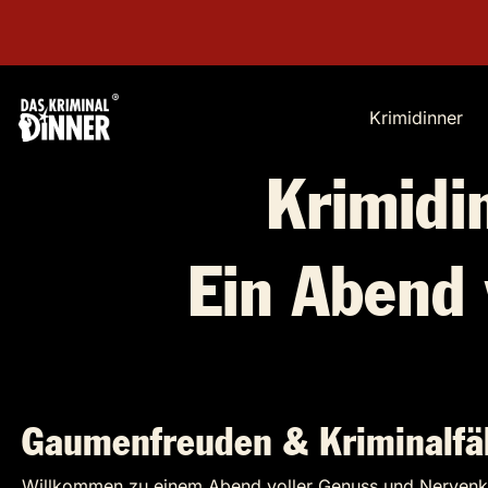
Krimidinner
Krimidi
Ein Abend
Gaumenfreuden & Kriminalfäl
Willkommen zu einem Abend voller Genuss und Nervenki