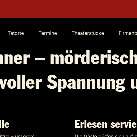
Tatorte
Termine
Theaterstücke
Firmen
nner – mörderisch
 voller Spannung 
le
Erlesen servie
tzel – unserem
Die Gäste dürfen sich auf