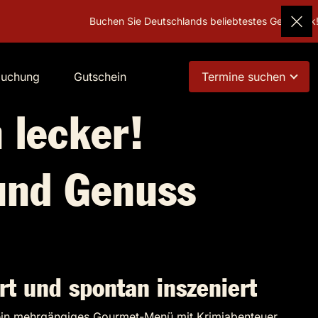
Buchen Sie Deutschlands beliebtestes Geschenk!
Gutsche
buchung
Gutschein
Termine suchen
 lecker!
und Genuss
rt und spontan inszeniert
 ein mehrgängiges Gourmet-Menü mit Krimiabenteuer