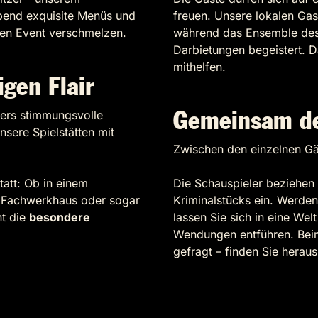
Abend exquisite Menüs und
freuen. Unsere lokalen Gas
hen Event verschmelzen.
während das Ensemble des 
Darbietungen begeistert. 
mithelfen.
igen Flair
ders stimmungsvolle
Gemeinsam den
sere Spielstätten mit
Zwischen den einzelnen Gän
tatt: Ob in einem
Die Schauspieler beziehen 
en Fachwerkhaus oder sogar
Kriminalstücks ein. Werde
ht die
besondere
lassen Sie sich in eine Wel
Wendungen entführen. Beim 
gefragt – finden Sie herau