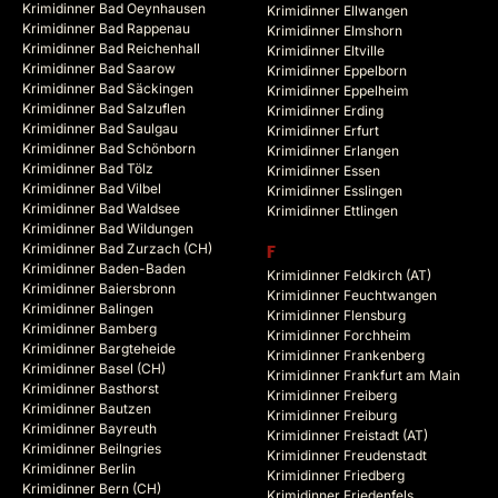
Krimidinner Bad Oeynhausen
Krimidinner Ellwangen
Krimidinner Bad Rappenau
Krimidinner Elmshorn
Krimidinner Bad Reichenhall
Krimidinner Eltville
Krimidinner Bad Saarow
Krimidinner Eppelborn
Krimidinner Bad Säckingen
Krimidinner Eppelheim
Krimidinner Bad Salzuflen
Krimidinner Erding
Krimidinner Bad Saulgau
Krimidinner Erfurt
Krimidinner Bad Schönborn
Krimidinner Erlangen
Krimidinner Bad Tölz
Krimidinner Essen
Krimidinner Bad Vilbel
Krimidinner Esslingen
Krimidinner Bad Waldsee
Krimidinner Ettlingen
Krimidinner Bad Wildungen
Krimidinner Bad Zurzach (CH)
F
Krimidinner Baden-Baden
Krimidinner Feldkirch (AT)
Krimidinner Baiersbronn
Krimidinner Feuchtwangen
Krimidinner Balingen
Krimidinner Flensburg
Krimidinner Bamberg
Krimidinner Forchheim
Krimidinner Bargteheide
Krimidinner Frankenberg
Krimidinner Basel (CH)
Krimidinner Frankfurt am Main
Krimidinner Basthorst
Krimidinner Freiberg
Krimidinner Bautzen
Krimidinner Freiburg
Krimidinner Bayreuth
Krimidinner Freistadt (AT)
Krimidinner Beilngries
Krimidinner Freudenstadt
Krimidinner Berlin
Krimidinner Friedberg
Krimidinner Bern (CH)
Krimidinner Friedenfels