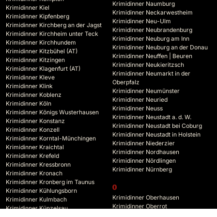
Krimidinner Naumburg
Krimidinner Kiel
Krimidinner Neckarwestheim
Krimidinner Kipfenberg
Krimidinner Neu-Ulm
Krimidinner Kirchberg an der Jagst
Krimidinner Neubrandenburg
Krimidinner Kirchheim unter Teck
Krimidinner Neuburg am Inn
Krimidinner Kirchhundem
Krimidinner Neuburg an der Donau
Krimidinner Kitzbühel (AT)
Krimidinner Neuffen | Beuren
Krimidinner Kitzingen
Krimidinner Neukieritzsch
Krimidinner Klagenfurt (AT)
Krimidinner Neumarkt in der
Krimidinner Kleve
Oberpfalz
Krimidinner Klink
Krimidinner Neumünster
Krimidinner Koblenz
Krimidinner Neuried
Krimidinner Köln
Krimidinner Neuss
Krimidinner Königs Wusterhausen
Krimidinner Neustadt a. d. W.
Krimidinner Konstanz
Krimidinner Neustadt bei Coburg
Krimidinner Konzell
Krimidinner Neustadt in Holstein
Krimidinner Korntal-Münchingen
Krimidinner Niederzier
Krimidinner Kraichtal
Krimidinner Nordhausen
Krimidinner Krefeld
Krimidinner Nördlingen
Krimidinner Kressbronn
Krimidinner Nürnberg
Krimidinner Kronach
Krimidinner Kronberg im Taunus
O
Krimidinner Kühlungsborn
Krimidinner Oberhausen
Krimidinner Kulmbach
Krimidinner Oberrot
Krimidinner Künzelsau
Krimidinner Oberstdorf
Krimidinner Kyffhäuserland