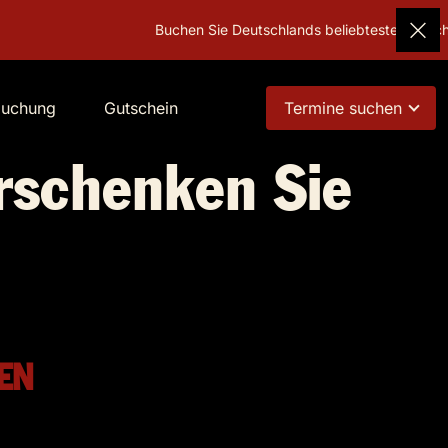
Buchen Sie Deutschlands beliebtestes Geschenk!
buchung
Gutschein
Termine suchen
rschenken Sie
!
EN