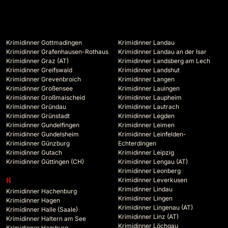
Krimidinner Gottmadingen
Krimidinner Landau
Krimidinner Grafenhausen-Rothaus
Krimidinner Landau an der Isar
Krimidinner Graz (AT)
Krimidinner Landsberg am Lech
Krimidinner Greifswald
Krimidinner Landshut
Krimidinner Grevenbroich
Krimidinner Langen
Krimidinner Großensee
Krimidinner Lauingen
Krimidinner Großmaischeid
Krimidinner Laupheim
Krimidinner Gründau
Krimidinner Lautrach
Krimidinner Grünstadt
Krimidinner Legden
Krimidinner Gundelfingen
Krimidinner Leimen
Krimidinner Gundelsheim
Krimidinner Leinfelden-
Krimidinner Günzburg
Echterdingen
Krimidinner Gutach
Krimidinner Leipzig
Krimidinner Güttingen (CH)
Krimidinner Lengau (AT)
Krimidinner Leonberg
Krimidinner Leverkusen
H
Krimidinner Lindau
Krimidinner Hachenburg
Krimidinner Lingen
Krimidinner Hagen
Krimidinner Lingenau (AT)
Krimidinner Halle (Saale)
Krimidinner Linz (AT)
Krimidinner Haltern am See
Krimidinner Löchgau
Krimidinner Hamburg