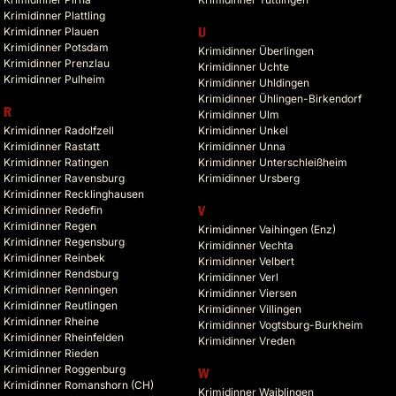
Krimidinner Plattling
Krimidinner Plauen
U
Krimidinner Potsdam
Krimidinner Überlingen
Krimidinner Prenzlau
Krimidinner Uchte
Krimidinner Pulheim
Krimidinner Uhldingen
Krimidinner Ühlingen-Birkendorf
R
Krimidinner Ulm
Krimidinner Radolfzell
Krimidinner Unkel
Krimidinner Rastatt
Krimidinner Unna
Krimidinner Ratingen
Krimidinner Unterschleißheim
Krimidinner Ravensburg
Krimidinner Ursberg
Krimidinner Recklinghausen
Krimidinner Redefin
V
Krimidinner Regen
Krimidinner Vaihingen (Enz)
Krimidinner Regensburg
Krimidinner Vechta
Krimidinner Reinbek
Krimidinner Velbert
Krimidinner Rendsburg
Krimidinner Verl
Krimidinner Renningen
Krimidinner Viersen
Krimidinner Reutlingen
Krimidinner Villingen
Krimidinner Rheine
Krimidinner Vogtsburg-Burkheim
Krimidinner Rheinfelden
Krimidinner Vreden
Krimidinner Rieden
Krimidinner Roggenburg
W
Krimidinner Romanshorn (CH)
Krimidinner Waiblingen