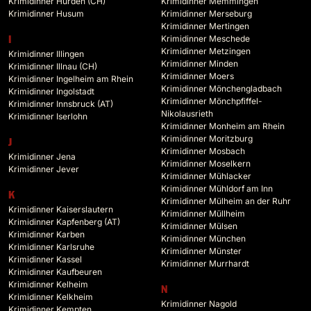
Krimidinner Hurden (CH)
Krimidinner Memmingen
Krimidinner Husum
Krimidinner Merseburg
Krimidinner Mertingen
Krimidinner Meschede
I
Krimidinner Metzingen
Krimidinner Illingen
Krimidinner Minden
Krimidinner Illnau (CH)
Krimidinner Moers
Krimidinner Ingelheim am Rhein
Krimidinner Mönchengladbach
Krimidinner Ingolstadt
Krimidinner Mönchpfiffel-
Krimidinner Innsbruck (AT)
Nikolausrieth
Krimidinner Iserlohn
Krimidinner Monheim am Rhein
Krimidinner Moritzburg
J
Krimidinner Mosbach
Krimidinner Jena
Krimidinner Moselkern
Krimidinner Jever
Krimidinner Mühlacker
Krimidinner Mühldorf am Inn
K
Krimidinner Mülheim an der Ruhr
Krimidinner Kaiserslautern
Krimidinner Müllheim
Krimidinner Kapfenberg (AT)
Krimidinner Mülsen
Krimidinner Karben
Krimidinner München
Krimidinner Karlsruhe
Krimidinner Münster
Krimidinner Kassel
Krimidinner Murrhardt
Krimidinner Kaufbeuren
Krimidinner Kelheim
N
Krimidinner Kelkheim
Krimidinner Nagold
Krimidinner Kempten