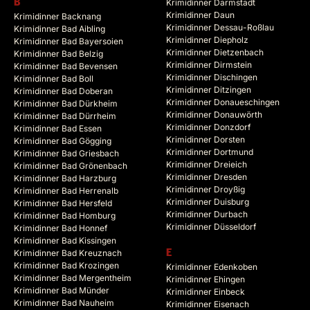
B
Krimidinner Darmstadt
Krimidinner Daun
Krimidinner Backnang
Krimidinner Dessau-Roßlau
Krimidinner Bad Aibling
Krimidinner Diepholz
Krimidinner Bad Bayersoien
Krimidinner Dietzenbach
Krimidinner Bad Belzig
Krimidinner Dirmstein
Krimidinner Bad Bevensen
Krimidinner Dischingen
Krimidinner Bad Boll
Krimidinner Ditzingen
Krimidinner Bad Doberan
Krimidinner Donaueschingen
Krimidinner Bad Dürkheim
Krimidinner Donauwörth
Krimidinner Bad Dürrheim
Krimidinner Donzdorf
Krimidinner Bad Essen
Krimidinner Dorsten
Krimidinner Bad Gögging
Krimidinner Dortmund
Krimidinner Bad Griesbach
Krimidinner Dreieich
Krimidinner Bad Grönenbach
Krimidinner Dresden
Krimidinner Bad Harzburg
Krimidinner Droyßig
Krimidinner Bad Herrenalb
Krimidinner Duisburg
Krimidinner Bad Hersfeld
Krimidinner Durbach
Krimidinner Bad Homburg
Krimidinner Düsseldorf
Krimidinner Bad Honnef
Krimidinner Bad Kissingen
Krimidinner Bad Kreuznach
E
Krimidinner Bad Krozingen
Krimidinner Edenkoben
Krimidinner Bad Mergentheim
Krimidinner Ehingen
Krimidinner Bad Münder
Krimidinner Einbeck
Krimidinner Bad Nauheim
Krimidinner Eisenach