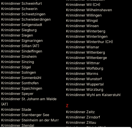
Krimidinner Schweinfurt
Krimidinner Wil (CH)
Krimidinner Schwerin
Krimidinner Wilhelmshaven
Krimidinner Schwetzingen
Krimidinner Willingen
Krimidinner Schwieberdingen
Krimidinner Wingst
Krimidinner Seligenstadt
Krimidinner Winsen
Krimidinner Siegburg
Krimidinner Winterberg
Krimidinner Siegen
Krimidinner Winterlingen
Krimidinner Sigmaringen
Krimidinner Winterthur (CH)
Krimidinner Sillian (AT)
Krimidinner Wismar
Krimidinner Sindelfingen
Krimidinner Wittenberg
Krimidinner Sinsheim
Krimidinner Wittenberge
Krimidinner Sinzing
Krimidinner Wittmar
Krimidinner Sögel
Krimidinner Wolfsburg
Krimidinner Solingen
Krimidinner Worms
Krimidinner Sonnenbühl
Krimidinner Wunstorf
Krimidinner Sonthofen
Krimidinner Wuppertal
Krimidinner Spaichingen
Krimidinner Würzburg
Krimidinner Speyer
Krimidinner Wyhl am Kaiserstuhl
Krimidinner St. Johann am Walde
(AT)
Z
Krimidinner Stade
Krimidinner Zeitz
Krimidinner Starnberger See
Krimidinner Zirndorf
Krimidinner Steinheim an der Murr
Krimidinner Zittau
Krimidinner Stendal
Krimidinner Zürich (CH)
Krimidinner Stolberg