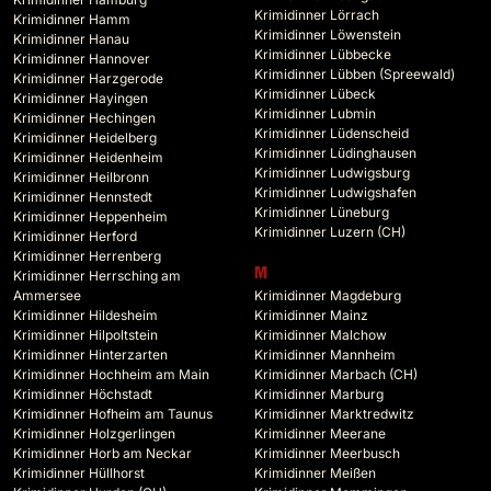
Krimidinner Lörrach
Krimidinner Hamm
Krimidinner Löwenstein
Krimidinner Hanau
Krimidinner Lübbecke
Krimidinner Hannover
Krimidinner Lübben (Spreewald)
Krimidinner Harzgerode
Krimidinner Lübeck
Krimidinner Hayingen
Krimidinner Lubmin
Krimidinner Hechingen
Krimidinner Lüdenscheid
Krimidinner Heidelberg
Krimidinner Lüdinghausen
Krimidinner Heidenheim
Krimidinner Ludwigsburg
Krimidinner Heilbronn
Krimidinner Ludwigshafen
Krimidinner Hennstedt
Krimidinner Lüneburg
Krimidinner Heppenheim
Krimidinner Luzern (CH)
Krimidinner Herford
Krimidinner Herrenberg
M
Krimidinner Herrsching am
Ammersee
Krimidinner Magdeburg
Krimidinner Hildesheim
Krimidinner Mainz
Krimidinner Hilpoltstein
Krimidinner Malchow
Krimidinner Hinterzarten
Krimidinner Mannheim
Krimidinner Hochheim am Main
Krimidinner Marbach (CH)
Krimidinner Höchstadt
Krimidinner Marburg
Krimidinner Hofheim am Taunus
Krimidinner Marktredwitz
Krimidinner Holzgerlingen
Krimidinner Meerane
Krimidinner Horb am Neckar
Krimidinner Meerbusch
Krimidinner Hüllhorst
Krimidinner Meißen