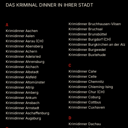
DAS KRIMINAL DINNER IN IHRER STADT
Krimidinner Bruchhausen-Vilsen
A
Krimidinner Bruchsal
Krimidinner Aachen
Krimidinner Brunsbüttel
Krimidinner Aalen
Krimidinner Burgdorf (CH)
Krimidinner Aarau (CH)
Krimidinner Burgkirchen an der Alz
Krimidinner Abensberg
Krimidinner Burgwedel
Krimidinner Achern
Krimidinner Buxtehude
Krimidinner Adelsried
Krimidinner Ahrensburg
C
Krimidinner Aichach
Krimidinner Calw
Krimidinner Albstadt
Krimidinner Celle
Krimidinner Alsfeld
Krimidinner Chemnitz
Krimidinner Altomünster
Krimidinner Chieming-Ising
Krimidinner Altrip
Krimidinner Chur (CH)
Krimidinner Amberg
Krimidinner Coburg
Krimidinner Ankum
Krimidinner Cottbus
Krimidinner Ansbach
Krimidinner Cuxhaven
Krimidinner Arnstadt
Krimidinner Aschaffenburg
Krimidinner Augsburg
D
Krimidinner Dachau