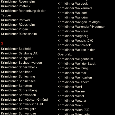
Krimidinner Rosenheim
Krimidinner Waldeck
Krimidinner Rostock
Krimidinner Walkenried
Krimidinner Rothenburg ob der
Krimidinner Walldorf
Tauber
Krimidinner Walldürn
Krimidinner Rottweil
Krimidinner Wangen im Allgäu
Krimidinner Rüdesheim
Krimidinner Warendorf-Hoetmar
Krimidinner Rügen
Krimidinner Warstein
Krimidinner Rüsselsheim
Krimidinner Wegberg
Krimidinner Weggis (CH)
S
Krimidinner Wehrbleck
Krimidinner Saalfeld
Krimidinner Weiden in der
Krimidinner Salzburg (AT)
Oberpfalz
Krimidinner Salzgitter
Krimidinner Weigenheim
Krimidinner Sasbachwalden
Krimidinner Weil der Stadt
Krimidinner Schermbeck
Krimidinner Weilburg
Krimidinner Schiltach
Krimidinner Weimar
Krimidinner Schleching
Krimidinner Weingarten
Krimidinner Schluchsee
Krimidinner Welzheim
Krimidinner Schotten
Krimidinner Werl
Krimidinner Schramberg
Krimidinner Werne
Krimidinner Schwabach
Krimidinner Wesel
Krimidinner Schwäbisch Gmünd
Krimidinner Wetzlar
Krimidinner Schwäbisch Hall
Krimidinner Wiehl
Krimidinner Schwaigern
Krimidinner Wien (AT)
Krimidinner Schwangau
Krimidinner Wiesbaden