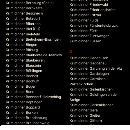
Krimidinner Bernburg (Saale)
Krimidinner Friedewald
Krimidinner Bernkastel
Krimidinner Friedrichshafen
Krimidinner Besigheim
Krimidinner Fritzlar
Krimidinner Betzdorf
Krimidinner Fulda
Krimidinner Biberach
Krimidinner Fürstenfeldbruck
Krimidinner Biel (CH)
Krimidinner Fürth
Krimidinner Bielefeld
Krimidinner Furtwangen
Krimidinner Bietigheim-Bissingen
Krimidinner Füssen
Krimidinner Bingen
Krimidinner Bitburg
G
Krimidinner Blankenfelde-Mahlow
Krimidinner Gadebusch
Krimidinner Blaubeuren
Krimidinner Gaggenau
Krimidinner Blaustein
Krimidinner Garching an der Alz
Krimidinner Böblingen
Krimidinner Gardelegen
Krimidinner Bocholt
Krimidinner Garmisch-
Krimidinner Bochum
Partenkirchen
Krimidinner Bogen
Krimidinner Geilenkirchen
Krimidinner Bonn
Krimidinner Geislingen an der
Krimidinner Bonndorf-Holzschlag
Steige
Krimidinner Bopfingen
Krimidinner Gelsenkirchen
Krimidinner Boppard
Krimidinner Gera
Krimidinner Borken
Krimidinner Gießen
Krimidinner Brandenburg
Krimidinner Gifhorn
Krimidinner Braunschweig
Krimidinner Göppingen
Krimidinner Bregenz (AT)