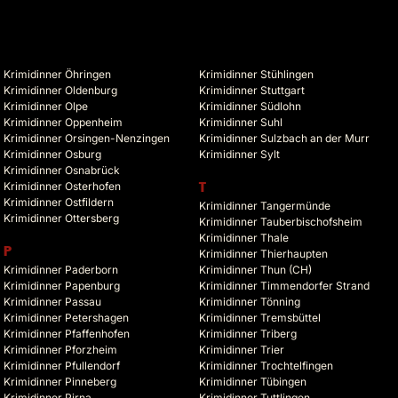
Krimidinner Öhringen
Krimidinner Stühlingen
Krimidinner Oldenburg
Krimidinner Stuttgart
Krimidinner Olpe
Krimidinner Südlohn
Krimidinner Oppenheim
Krimidinner Suhl
Krimidinner Orsingen-Nenzingen
Krimidinner Sulzbach an der Murr
Krimidinner Osburg
Krimidinner Sylt
Krimidinner Osnabrück
Krimidinner Osterhofen
T
Krimidinner Ostfildern
Krimidinner Tangermünde
Krimidinner Ottersberg
Krimidinner Tauberbischofsheim
Krimidinner Thale
P
Krimidinner Thierhaupten
Krimidinner Paderborn
Krimidinner Thun (CH)
Krimidinner Papenburg
Krimidinner Timmendorfer Strand
Krimidinner Passau
Krimidinner Tönning
Krimidinner Petershagen
Krimidinner Tremsbüttel
Krimidinner Pfaffenhofen
Krimidinner Triberg
Krimidinner Pforzheim
Krimidinner Trier
Krimidinner Pfullendorf
Krimidinner Trochtelfingen
Krimidinner Pinneberg
Krimidinner Tübingen
Krimidinner Pirna
Krimidinner Tuttlingen