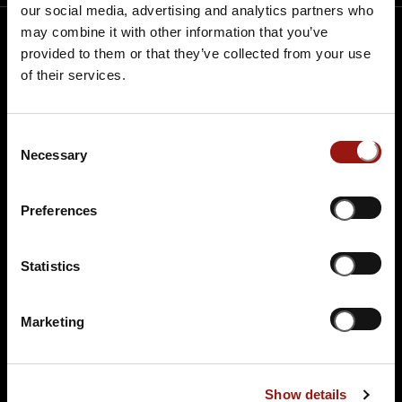
our social media, advertising and analytics partners who
may combine it with other information that you’ve
provided to them or that they’ve collected from your use
Dark Dinner – Für
of their services.
Abenteurer & Mutige
In völliger Dunkelheit wird Ihnen ein 3-Gänge-
Consent
Necessary
Selection
Menü serviert, das Ihre Sinne völlig neu erleben
lässt.
Preferences
Jeder Bissen, jedes Geräusch und jeder Duft wird
intensiver wahrgenommen und verwandelt das Essen
in ein besonderes Abenteuer.
Statistics
Gemeinsam mit Ihren Tischnachbarn tasten Sie sich
durch das Menü, meistern die ungewohnte
Marketing
Herausforderung und entdecken, wie spannend
Genuss ohne Sicht sein kann.
Ein außergewöhnliches Geschenk für alle, die
Show details