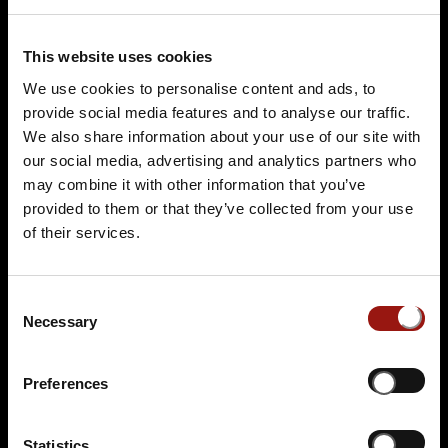
This website uses cookies
We use cookies to personalise content and ads, to
provide social media features and to analyse our traffic.
We also share information about your use of our site with
SA.
03.10.2026 19:00 Uhr
our social media, advertising and analytics partners who
Eine Leiche im Louvre
may combine it with other information that you’ve
Parkhotel Schmid
provided to them or that they’ve collected from your use
Augsburger Straße 28
of their services.
86477 Adelsried
Auf der Karte anzeigen
Consent
Necessary
Selection
94,90 €
Tickets kaufen
Preferences
Statistics