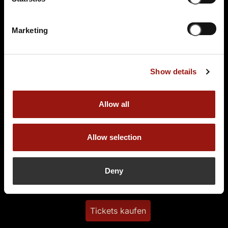
Marketing
Show details
SA.
12.12.2026 19:00 Uhr
Sherlock Holmes und die vergiftete
Grießnockerlsupp'n
Allow all
Parkhotel Schmid
Augsburger Straße 28
Allow selection
86477 Adelsried
Auf der Karte anzeigen
Deny
94,90 €
Tickets kaufen