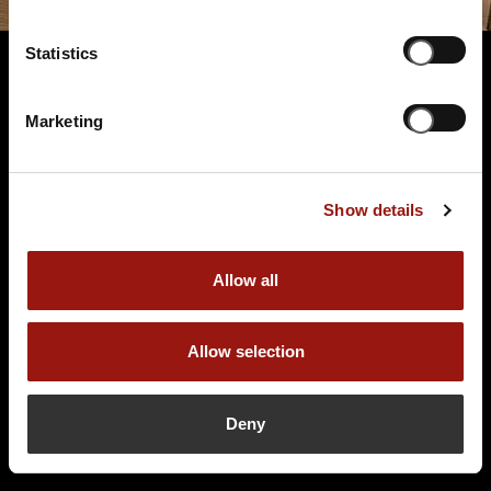
Statistics
Marketing
Terminüberblick
Show details
Allow all
DO.
17.12.2026 19:00 Uhr
Allow selection
Testament à la Carte
Tropen-Restaurant Florida
Deny
Aareweg 25
2557 Studen