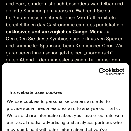
und Bars, sondern ist auch besonders wandelbar und
an jede Stimmung anzupassen. Während Sie so
fleißig an diesem schrecklichen Mordfall ermitteln
bereitet Ihnen das Gastronomieteam des pur.lokal ein
exklusives und vorzügliches Gänge-Menü
zu.
Genießen Sie diese Symbiose aus exklusiven Speisen
und krimineller Spannung beim Krimidinner Chur. Wir
garantieren Ihnen schon jetzt einen „mörderisch“
guten Abend – der mindestens einem für immer den
Atem rauben wird!
Anfahrt:
pur.lokal
This website uses cookies
Saluferstrasse 41
We use cookies to personalise content and ads, to
7000 Chur
provide social media features and to analyse our traffic.
Auf der Karte anzeigen
We also share information about your use of our site with
our social media, advertising and analytics partners who
may combine it with other information that you’ve