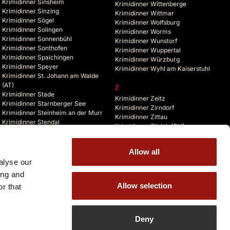
Krimidinner Sinsheim
Krimidinner Wittenberge
Krimidinner Sinzing
Krimidinner Wittmar
Krimidinner Sögel
Krimidinner Wolfsburg
Krimidinner Solingen
Krimidinner Worms
Krimidinner Sonnenbühl
Krimidinner Wunstorf
Krimidinner Sonthofen
Krimidinner Wuppertal
Krimidinner Spaichingen
Krimidinner Würzburg
Krimidinner Speyer
Krimidinner Wyhl am Kaiserstuhl
Krimidinner St. Johann am Walde
(AT)
Z
Krimidinner Stade
Krimidinner Zeitz
Krimidinner Starnberger See
Krimidinner Zirndorf
Krimidinner Steinheim an der Murr
Krimidinner Zittau
Krimidinner Stendal
Krimidinner Zürich (CH)
Krimidinner Stolberg
Krimidinner Zusmarshausen
Krimidinner Storkow (Mark)
Krimidinner Zuzenhausen
Krimidinner Straelen
Allow all
Krimidinner Zwickau
Krimidinner Stralsund
alyse our
Krimidinner Zwiefalten
Krimidinner Straubing
ing and
Allow selection
r that
Deny