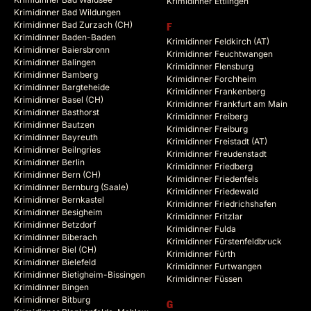
Krimidinner Ettlingen
Krimidinner Bad Wildungen
Krimidinner Bad Zurzach (CH)
F
Krimidinner Baden-Baden
Krimidinner Feldkirch (AT)
Krimidinner Baiersbronn
Krimidinner Feuchtwangen
Krimidinner Balingen
Krimidinner Flensburg
Krimidinner Bamberg
Krimidinner Forchheim
Krimidinner Bargteheide
Krimidinner Frankenberg
Krimidinner Basel (CH)
Krimidinner Frankfurt am Main
Krimidinner Basthorst
Krimidinner Freiberg
Krimidinner Bautzen
Krimidinner Freiburg
Krimidinner Bayreuth
Krimidinner Freistadt (AT)
Krimidinner Beilngries
Krimidinner Freudenstadt
Krimidinner Berlin
Krimidinner Friedberg
Krimidinner Bern (CH)
Krimidinner Friedenfels
Krimidinner Bernburg (Saale)
Krimidinner Friedewald
Krimidinner Bernkastel
Krimidinner Friedrichshafen
Krimidinner Besigheim
Krimidinner Fritzlar
Krimidinner Betzdorf
Krimidinner Fulda
Krimidinner Biberach
Krimidinner Fürstenfeldbruck
Krimidinner Biel (CH)
Krimidinner Fürth
Krimidinner Bielefeld
Krimidinner Furtwangen
Krimidinner Bietigheim-Bissingen
Krimidinner Füssen
Krimidinner Bingen
Krimidinner Bitburg
G