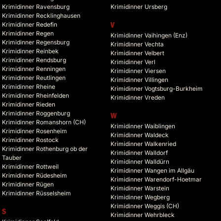
Krimidinner Ravensburg
Krimidinner Ursberg
Krimidinner Recklinghausen
Krimidinner Redefin
V
Krimidinner Regen
Krimidinner Vaihingen (Enz)
Krimidinner Regensburg
Krimidinner Vechta
Krimidinner Reinbek
Krimidinner Velbert
Krimidinner Rendsburg
Krimidinner Verl
Krimidinner Renningen
Krimidinner Viersen
Krimidinner Reutlingen
Krimidinner Villingen
Krimidinner Rheine
Krimidinner Vogtsburg-Burkheim
Krimidinner Rheinfelden
Krimidinner Vreden
Krimidinner Rieden
Krimidinner Roggenburg
W
Krimidinner Romanshorn (CH)
Krimidinner Waiblingen
Krimidinner Rosenheim
Krimidinner Waldeck
Krimidinner Rostock
Krimidinner Walkenried
Krimidinner Rothenburg ob der
Krimidinner Walldorf
Tauber
Krimidinner Walldürn
Krimidinner Rottweil
Krimidinner Wangen im Allgäu
Krimidinner Rüdesheim
Krimidinner Warendorf-Hoetmar
Krimidinner Rügen
Krimidinner Warstein
Krimidinner Rüsselsheim
Krimidinner Wegberg
Krimidinner Weggis (CH)
S
Krimidinner Wehrbleck