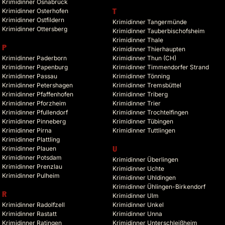
Krimidinner Osnabrück
Krimidinner Osterhofen
T
Krimidinner Ostfildern
Krimidinner Tangermünde
Krimidinner Ottersberg
Krimidinner Tauberbischofsheim
Krimidinner Thale
P
Krimidinner Thierhaupten
Krimidinner Paderborn
Krimidinner Thun (CH)
Krimidinner Papenburg
Krimidinner Timmendorfer Strand
Krimidinner Passau
Krimidinner Tönning
Krimidinner Petershagen
Krimidinner Tremsbüttel
Krimidinner Pfaffenhofen
Krimidinner Triberg
Krimidinner Pforzheim
Krimidinner Trier
Krimidinner Pfullendorf
Krimidinner Trochtelfingen
Krimidinner Pinneberg
Krimidinner Tübingen
Krimidinner Pirna
Krimidinner Tuttlingen
Krimidinner Plattling
Krimidinner Plauen
U
Krimidinner Potsdam
Krimidinner Überlingen
Krimidinner Prenzlau
Krimidinner Uchte
Krimidinner Pulheim
Krimidinner Uhldingen
Krimidinner Ühlingen-Birkendorf
R
Krimidinner Ulm
Krimidinner Radolfzell
Krimidinner Unkel
Krimidinner Rastatt
Krimidinner Unna
Krimidinner Ratingen
Krimidinner Unterschleißheim