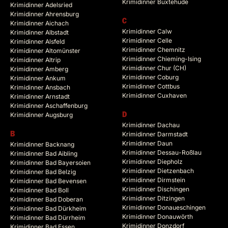
Krimidinner Buxtehude
Krimidinner Adelsried
Krimidinner Ahrensburg
C
Krimidinner Aichach
Krimidinner Calw
Krimidinner Albstadt
Krimidinner Celle
Krimidinner Alsfeld
Krimidinner Chemnitz
Krimidinner Altomünster
Krimidinner Chieming-Ising
Krimidinner Altrip
Krimidinner Chur (CH)
Krimidinner Amberg
Krimidinner Coburg
Krimidinner Ankum
Krimidinner Cottbus
Krimidinner Ansbach
Krimidinner Cuxhaven
Krimidinner Arnstadt
Krimidinner Aschaffenburg
Krimidinner Augsburg
D
Krimidinner Dachau
B
Krimidinner Darmstadt
Krimidinner Daun
Krimidinner Backnang
Krimidinner Dessau-Roßlau
Krimidinner Bad Aibling
Krimidinner Diepholz
Krimidinner Bad Bayersoien
Krimidinner Dietzenbach
Krimidinner Bad Belzig
Krimidinner Dirmstein
Krimidinner Bad Bevensen
Krimidinner Dischingen
Krimidinner Bad Boll
Krimidinner Ditzingen
Krimidinner Bad Doberan
Krimidinner Donaueschingen
Krimidinner Bad Dürkheim
Krimidinner Donauwörth
Krimidinner Bad Dürrheim
Krimidinner Donzdorf
Krimidinner Bad Essen