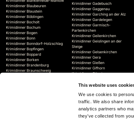
Krimidinner Blankenfelde-Mahlow
Krimidinner Gadebusch
Krimidinner Blaubeuren
Krimidinner Gaggenau
Krimidinner Blaustein
Krimidinner Garching an der Alz
Krimidinner Böblingen
Krimidinner Gardelegen
Krimidinner Bocholt
Krimidinner Garmisch-
Krimidinner Bochum
Partenkirchen
Krimidinner Bogen
Krimidinner Geilenkirchen
Krimidinner Bonn
Krimidinner Geislingen an der
Krimidinner Bonndorf-Holzschlag
Steige
Krimidinner Bopfingen
Krimidinner Gelsenkirchen
Krimidinner Boppard
Krimidinner Gera
Krimidinner Borken
Krimidinner Gießen
Krimidinner Brandenburg
Krimidinner Gifhorn
Krimidinner Braunschweig
Krimidinner Göppingen
Krimidinner Bregenz (AT)
Krimidinner Görlitz
Krimidinner Bremen
Krimidinner Goslar
This website uses cookie
Krimidinner Bremerhaven
Krimidinner Gotha
Krimidinner Bremervörde
We use cookies to personal
Krimidinner Göttingen
Krimidinner Brienz (CH)
traffic. We also share info
analytics partners who may
they’ve collected from your