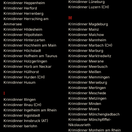
Krimidinner Lüneburg
Krimidinner Heppenheim
Krimidinner Luzern (CH)
Krimidinner Herford
Krimidinner Herrenberg
M
Krimidinner Herrsching am
Ammersee
Krimidinner Magdeburg
Krimidinner Hildesheim
Krimidinner Mainz
Krimidinner Hilpoltstein
Krimidinner Malchow
Krimidinner Hinterzarten
Krimidinner Mannheim
Krimidinner Hochheim am Main
Krimidinner Marbach (CH)
Krimidinner Höchstadt
Krimidinner Marburg
Krimidinner Hofheim am Taunus
Krimidinner Marktredwitz
Krimidinner Holzgerlingen
Krimidinner Meerane
Krimidinner Horb am Neckar
Krimidinner Meerbusch
Krimidinner Hüllhorst
Krimidinner Meißen
Krimidinner Hurden (CH)
Krimidinner Memmingen
Krimidinner Husum
Krimidinner Merseburg
Krimidinner Mertingen
Krimidinner Meschede
I
Krimidinner Metzingen
Krimidinner Illingen
Krimidinner Minden
Krimidinner Illnau (CH)
Krimidinner Moers
Krimidinner Ingelheim am Rhein
Krimidinner Mönchengladbach
Krimidinner Ingolstadt
Krimidinner Mönchpfiffel-
Krimidinner Innsbruck (AT)
Nikolausrieth
Krimidinner Iserlohn
Krimidinner Monheim am Rhein