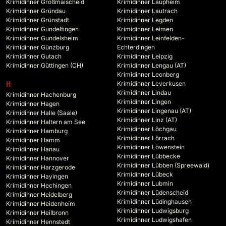
Krimidinner Großmaischeid
Krimidinner Laupheim
Krimidinner Gründau
Krimidinner Lautrach
Krimidinner Grünstadt
Krimidinner Legden
Krimidinner Gundelfingen
Krimidinner Leimen
Krimidinner Gundelsheim
Krimidinner Leinfelden-
Krimidinner Günzburg
Echterdingen
Krimidinner Gutach
Krimidinner Leipzig
Krimidinner Güttingen (CH)
Krimidinner Lengau (AT)
Krimidinner Leonberg
Krimidinner Leverkusen
H
Krimidinner Lindau
Krimidinner Hachenburg
Krimidinner Lingen
Krimidinner Hagen
Krimidinner Lingenau (AT)
Krimidinner Halle (Saale)
Krimidinner Linz (AT)
Krimidinner Haltern am See
Krimidinner Löchgau
Krimidinner Hamburg
Krimidinner Lörrach
Krimidinner Hamm
Krimidinner Löwenstein
Krimidinner Hanau
Krimidinner Lübbecke
Krimidinner Hannover
Krimidinner Lübben (Spreewald)
Krimidinner Harzgerode
Krimidinner Lübeck
Krimidinner Hayingen
Krimidinner Lubmin
Krimidinner Hechingen
Krimidinner Lüdenscheid
Krimidinner Heidelberg
Krimidinner Lüdinghausen
Krimidinner Heidenheim
Krimidinner Ludwigsburg
Krimidinner Heilbronn
Krimidinner Ludwigshafen
Krimidinner Hennstedt