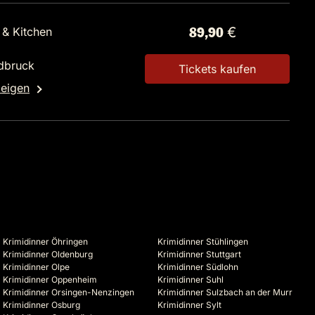
 & Kitchen
89,90 €
dbruck
Tickets kaufen
zeigen
Krimidinner Öhringen
Krimidinner Stühlingen
Krimidinner Oldenburg
Krimidinner Stuttgart
Krimidinner Olpe
Krimidinner Südlohn
Krimidinner Oppenheim
Krimidinner Suhl
Krimidinner Orsingen-Nenzingen
Krimidinner Sulzbach an der Murr
Krimidinner Osburg
Krimidinner Sylt