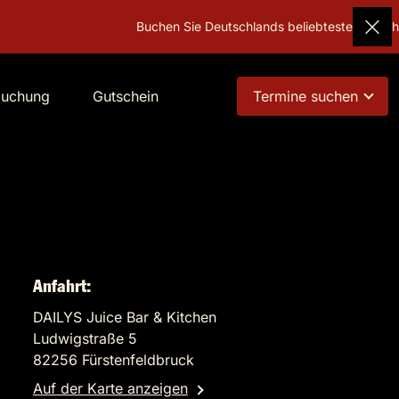
Buchen Sie Deutschlands beliebtestes Geschenk!
Gu
buchung
Gutschein
Termine suchen
Anfahrt:
DAILYS Juice Bar & Kitchen
Ludwigstraße 5
82256 Fürstenfeldbruck
Auf der Karte anzeigen