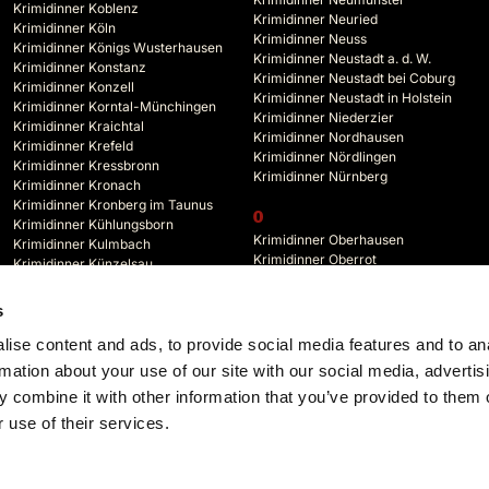
Krimidinner Koblenz
Krimidinner Neuried
Krimidinner Köln
Krimidinner Neuss
Krimidinner Königs Wusterhausen
Krimidinner Neustadt a. d. W.
Krimidinner Konstanz
Krimidinner Neustadt bei Coburg
Krimidinner Konzell
Krimidinner Neustadt in Holstein
Krimidinner Korntal-Münchingen
Krimidinner Niederzier
Krimidinner Kraichtal
Krimidinner Nordhausen
Krimidinner Krefeld
Krimidinner Nördlingen
Krimidinner Kressbronn
Krimidinner Nürnberg
Krimidinner Kronach
Krimidinner Kronberg im Taunus
O
Krimidinner Kühlungsborn
Krimidinner Oberhausen
Krimidinner Kulmbach
Krimidinner Oberrot
Krimidinner Künzelsau
Krimidinner Oberstdorf
Krimidinner Kyffhäuserland
Krimidinner Oberursel
s
Krimidinner Odenwald
L
Krimidinner Offenbach
ise content and ads, to provide social media features and to an
Krimidinner Lahr
Krimidinner Offenburg
rmation about your use of our site with our social media, advertis
 combine it with other information that you’ve provided to them o
 use of their services.