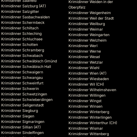
Krimidinner Saalfeld
Krimidinner Weiden in der
Krimidinner Salzburg (AT)
Oberpfalz
Krimidinner Salzgitter
Krimidinner Weigenheim
Krimidinner Sasbachwalden
Krimidinner Weil der Stadt
Krimidinner Schermbeck
Krimidinner Weilburg
Krimidinner Schiltach
Krimidinner Weimar
Krimidinner Schleching
Krimidinner Weingarten
Krimidinner Schluchsee
Krimidinner Welzheim
Krimidinner Schotten
Krimidinner Werl
Krimidinner Schramberg
Krimidinner Werne
Krimidinner Schwabach
Krimidinner Wesel
Krimidinner Schwäbisch Gmünd
Krimidinner Wetzlar
Krimidinner Schwäbisch Hall
Krimidinner Wiehl
Krimidinner Schwaigern
Krimidinner Wien (AT)
Krimidinner Schwangau
Krimidinner Wiesbaden
Krimidinner Schweinfurt
Krimidinner Wil (CH)
Krimidinner Schwerin
Krimidinner Wilhelmshaven
Krimidinner Schwetzingen
Krimidinner Willingen
Krimidinner Schwieberdingen
Krimidinner Wingst
Krimidinner Seligenstadt
Krimidinner Winsen
Krimidinner Siegburg
Krimidinner Winterberg
Krimidinner Siegen
Krimidinner Winterlingen
Krimidinner Sigmaringen
Krimidinner Winterthur (CH)
Krimidinner Sillian (AT)
Krimidinner Wismar
Krimidinner Sindelfingen
Krimidinner Wittenberg