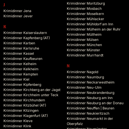
Krimidinner Moritzburg
J
Krimidinner Mosbach
Krimidinner Jena
Krimidinner Moselkern
Krimidinner Jever
Krimidinner Mühlacker
Krimidinner Mühldorf am Inn
K
Krimidinner Mülheim an der Ruhr
Krimidinner Kaiserslautern
Krimidinner Müllheim
Krimidinner Kapfenberg (AT)
Krimidinner Mülsen
Krimidinner Karben
Krimidinner München
Krimidinner Karlsruhe
Krimidinner Münster
Krimidinner Kassel
Krimidinner Murrhardt
Krimidinner Kaufbeuren
Krimidinner Kelheim
N
Krimidinner Kelkheim
Krimidinner Nagold
Krimidinner Kempten
Krimidinner Naumburg
Krimidinner Kiel
Krimidinner Neckarwestheim
Krimidinner Kipfenberg
Krimidinner Neu-Ulm
Krimidinner Kirchberg an der Jagst
Krimidinner Neubrandenburg
Krimidinner Kirchheim unter Teck
Krimidinner Neuburg am Inn
Krimidinner Kirchhundem
Krimidinner Neuburg an der Donau
Krimidinner Kitzbühel (AT)
Krimidinner Neuffen | Beuren
Krimidinner Kitzingen
Krimidinner Neukieritzsch
Krimidinner Klagenfurt (AT)
Krimidinner Neumarkt in der
Krimidinner Kleve
Oberpfalz
Krimidinner Klink
Krimidinner Neumünster