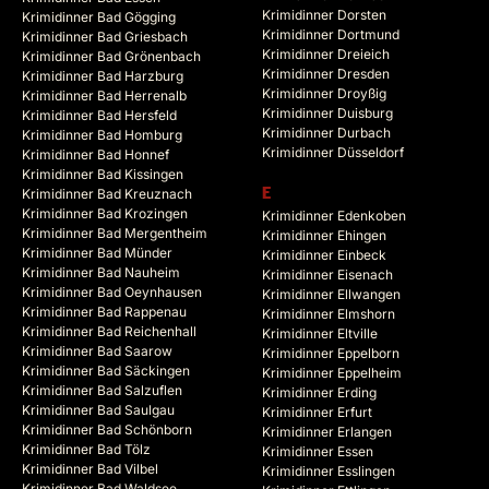
Krimidinner Dorsten
Krimidinner Bad Gögging
Krimidinner Dortmund
Krimidinner Bad Griesbach
Krimidinner Dreieich
Krimidinner Bad Grönenbach
Krimidinner Dresden
Krimidinner Bad Harzburg
Krimidinner Droyßig
Krimidinner Bad Herrenalb
Krimidinner Duisburg
Krimidinner Bad Hersfeld
Krimidinner Durbach
Krimidinner Bad Homburg
Krimidinner Düsseldorf
Krimidinner Bad Honnef
Krimidinner Bad Kissingen
Krimidinner Bad Kreuznach
E
Krimidinner Bad Krozingen
Krimidinner Edenkoben
Krimidinner Bad Mergentheim
Krimidinner Ehingen
Krimidinner Bad Münder
Krimidinner Einbeck
Krimidinner Bad Nauheim
Krimidinner Eisenach
Krimidinner Bad Oeynhausen
Krimidinner Ellwangen
Krimidinner Bad Rappenau
Krimidinner Elmshorn
Krimidinner Bad Reichenhall
Krimidinner Eltville
Krimidinner Bad Saarow
Krimidinner Eppelborn
Krimidinner Bad Säckingen
Krimidinner Eppelheim
Krimidinner Bad Salzuflen
Krimidinner Erding
Krimidinner Bad Saulgau
Krimidinner Erfurt
Krimidinner Bad Schönborn
Krimidinner Erlangen
Krimidinner Bad Tölz
Krimidinner Essen
Krimidinner Bad Vilbel
Krimidinner Esslingen
Krimidinner Bad Waldsee