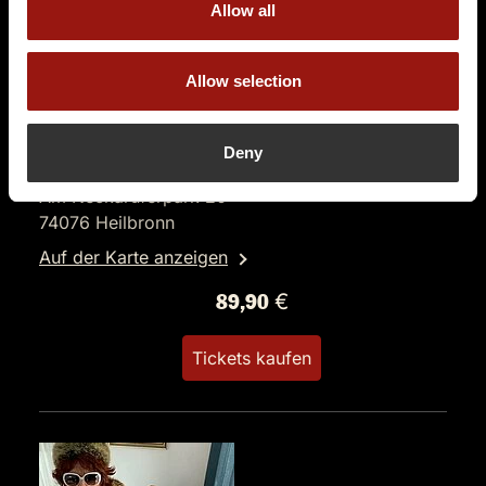
Allow all
Allow selection
DO.
21.01.2027 19:00 Uhr
Alpenkrimi „Knödelmord beim Gipfeltreffen“
Deny
Alte Reederei
Am Neckaruferpark 20
74076 Heilbronn
Auf der Karte anzeigen
89,90 €
Tickets kaufen