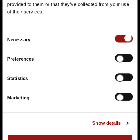
provided to them or that they’ve collected from your use
of their services.
MI.
09.12.2026 19:00 Uhr
Alpenkrimi „Knödelmord beim Gipfeltreffen“
Consent
Einlass: 18:00 Uhr
Necessary
Selection
Schlosshotel Molkenkur
Klingenteichstraße 31
Preferences
69117 Heidelberg
Auf der Karte anzeigen
Statistics
99,90 €
Marketing
Tickets kaufen
Show details