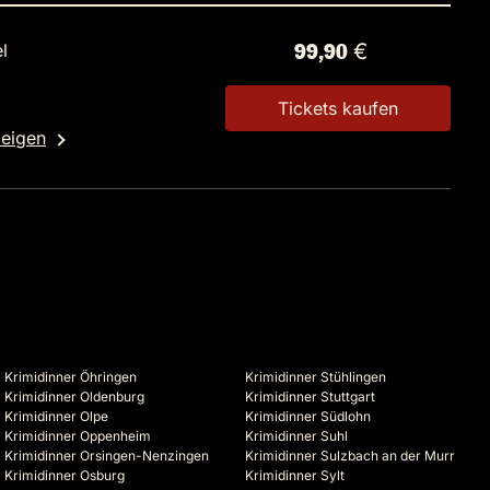
l
99,90 €
Tickets kaufen
zeigen
Krimidinner Öhringen
Krimidinner Stühlingen
Krimidinner Oldenburg
Krimidinner Stuttgart
Krimidinner Olpe
Krimidinner Südlohn
Krimidinner Oppenheim
Krimidinner Suhl
Krimidinner Orsingen-Nenzingen
Krimidinner Sulzbach an der Murr
Krimidinner Osburg
Krimidinner Sylt