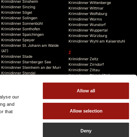
Krimidinner Sinsheim
Krimidinner Wittenberge
Krimidinner Sinzing
Krimidinner Wittmar
Krimidinner Sögel
Krimidinner Wolfsburg
Krimidinner Solingen
Krimidinner Worms
Krimidinner Sonnenbühl
Krimidinner Wunstorf
Krimidinner Sonthofen
Krimidinner Wuppertal
Krimidinner Spaichingen
Krimidinner Würzburg
Krimidinner Speyer
Krimidinner Wyhl am Kaiserstuhl
Krimidinner St. Johann am Walde
(AT)
Z
Krimidinner Stade
Krimidinner Zeitz
Krimidinner Starnberger See
Krimidinner Zirndorf
Krimidinner Steinheim an der Murr
Krimidinner Zittau
Krimidinner Stendal
Krimidinner Zürich (CH)
Krimidinner Stolberg
Krimidinner Zusmarshausen
Krimidinner Storkow (Mark)
Krimidinner Zuzenhausen
Krimidinner Straelen
Allow all
Krimidinner Zwickau
Krimidinner Stralsund
alyse our
Krimidinner Zwiefalten
Krimidinner Straubing
ing and
Allow selection
r that
Deny