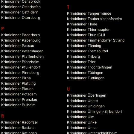
Krimidinner Osnabrück
Krimidinner Osterhofen
T
Krimidinner Ostfildern
Krimidinner Tangermünde
Krimidinner Ottersberg
Krimidinner Tauberbischofsheim
Krimidinner Thale
P
Krimidinner Thierhaupten
Krimidinner Paderborn
Krimidinner Thun (CH)
Krimidinner Papenburg
Krimidinner Timmendorfer Strand
Krimidinner Passau
Krimidinner Tönning
Krimidinner Petershagen
Krimidinner Tremsbüttel
Krimidinner Pfaffenhofen
Krimidinner Triberg
Krimidinner Pforzheim
Krimidinner Trier
Krimidinner Pfullendorf
Krimidinner Trochtelfingen
Krimidinner Pinneberg
Krimidinner Tübingen
Krimidinner Pirna
Krimidinner Tuttlingen
Krimidinner Plattling
Krimidinner Plauen
U
Krimidinner Potsdam
Krimidinner Überlingen
Krimidinner Prenzlau
Krimidinner Uchte
Krimidinner Pulheim
Krimidinner Uhldingen
Krimidinner Ühlingen-Birkendorf
R
Krimidinner Ulm
Krimidinner Radolfzell
Krimidinner Unkel
Krimidinner Rastatt
Krimidinner Unna
Krimidinner Ratingen
Krimidinner Unterschleißheim