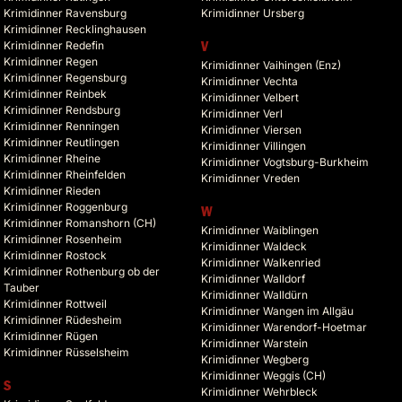
Krimidinner Ravensburg
Krimidinner Ursberg
Krimidinner Recklinghausen
Krimidinner Redefin
V
Krimidinner Regen
Krimidinner Vaihingen (Enz)
Krimidinner Regensburg
Krimidinner Vechta
Krimidinner Reinbek
Krimidinner Velbert
Krimidinner Rendsburg
Krimidinner Verl
Krimidinner Renningen
Krimidinner Viersen
Krimidinner Reutlingen
Krimidinner Villingen
Krimidinner Rheine
Krimidinner Vogtsburg-Burkheim
Krimidinner Rheinfelden
Krimidinner Vreden
Krimidinner Rieden
Krimidinner Roggenburg
W
Krimidinner Romanshorn (CH)
Krimidinner Waiblingen
Krimidinner Rosenheim
Krimidinner Waldeck
Krimidinner Rostock
Krimidinner Walkenried
Krimidinner Rothenburg ob der
Krimidinner Walldorf
Tauber
Krimidinner Walldürn
Krimidinner Rottweil
Krimidinner Wangen im Allgäu
Krimidinner Rüdesheim
Krimidinner Warendorf-Hoetmar
Krimidinner Rügen
Krimidinner Warstein
Krimidinner Rüsselsheim
Krimidinner Wegberg
Krimidinner Weggis (CH)
S
Krimidinner Wehrbleck