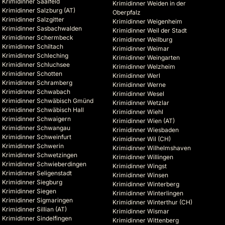
Krimidinner Saalfeld
Krimidinner Weiden in der
Krimidinner Salzburg (AT)
Oberpfalz
Krimidinner Salzgitter
Krimidinner Weigenheim
Krimidinner Sasbachwalden
Krimidinner Weil der Stadt
Krimidinner Schermbeck
Krimidinner Weilburg
Krimidinner Schiltach
Krimidinner Weimar
Krimidinner Schleching
Krimidinner Weingarten
Krimidinner Schluchsee
Krimidinner Welzheim
Krimidinner Schotten
Krimidinner Werl
Krimidinner Schramberg
Krimidinner Werne
Krimidinner Schwabach
Krimidinner Wesel
Krimidinner Schwäbisch Gmünd
Krimidinner Wetzlar
Krimidinner Schwäbisch Hall
Krimidinner Wiehl
Krimidinner Schwaigern
Krimidinner Wien (AT)
Krimidinner Schwangau
Krimidinner Wiesbaden
Krimidinner Schweinfurt
Krimidinner Wil (CH)
Krimidinner Schwerin
Krimidinner Wilhelmshaven
Krimidinner Schwetzingen
Krimidinner Willingen
Krimidinner Schwieberdingen
Krimidinner Wingst
Krimidinner Seligenstadt
Krimidinner Winsen
Krimidinner Siegburg
Krimidinner Winterberg
Krimidinner Siegen
Krimidinner Winterlingen
Krimidinner Sigmaringen
Krimidinner Winterthur (CH)
Krimidinner Sillian (AT)
Krimidinner Wismar
Krimidinner Sindelfingen
Krimidinner Wittenberg