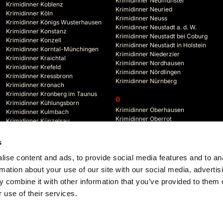
Krimidinner Neumünster
Krimidinner Koblenz
Krimidinner Neuried
Krimidinner Köln
Krimidinner Neuss
Krimidinner Königs Wusterhausen
Krimidinner Neustadt a. d. W.
Krimidinner Konstanz
Krimidinner Neustadt bei Coburg
Krimidinner Konzell
Krimidinner Neustadt in Holstein
Krimidinner Korntal-Münchingen
Krimidinner Niederzier
Krimidinner Kraichtal
Krimidinner Nordhausen
Krimidinner Krefeld
Krimidinner Nördlingen
Krimidinner Kressbronn
Krimidinner Nürnberg
Krimidinner Kronach
Krimidinner Kronberg im Taunus
O
Krimidinner Kühlungsborn
Krimidinner Oberhausen
Krimidinner Kulmbach
Krimidinner Oberrot
Krimidinner Künzelsau
Krimidinner Oberstdorf
Krimidinner Kyffhäuserland
Krimidinner Oberursel
s
Krimidinner Odenwald
L
Krimidinner Offenbach
ise content and ads, to provide social media features and to an
Krimidinner Lahr
Krimidinner Offenburg
rmation about your use of our site with our social media, advertis
 combine it with other information that you’ve provided to them o
 use of their services.