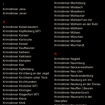
Krimidinner Moritzburg
J
Krimidinner Mosbach
Krimidinner Jena
Krimidinner Moselkern
Krimidinner Jever
Krimidinner Mühlacker
Krimidinner Mühldorf am Inn
K
Krimidinner Mülheim an der Ruhr
Krimidinner Kaiserslautern
Krimidinner Müllheim
Krimidinner Kapfenberg (AT)
Krimidinner Mülsen
Krimidinner Karben
Krimidinner München
Krimidinner Karlsruhe
Krimidinner Münster
Krimidinner Kassel
Krimidinner Murrhardt
Krimidinner Kaufbeuren
Krimidinner Kelheim
N
Krimidinner Kelkheim
Krimidinner Nagold
Krimidinner Kempten
Krimidinner Naumburg
Krimidinner Kiel
Krimidinner Neckarwestheim
Krimidinner Kipfenberg
Krimidinner Neu-Ulm
Krimidinner Kirchberg an der Jagst
Krimidinner Neubrandenburg
Krimidinner Kirchheim unter Teck
Krimidinner Neuburg am Inn
Krimidinner Kirchhundem
Krimidinner Neuburg an der Donau
Krimidinner Kitzbühel (AT)
Krimidinner Neuffen | Beuren
Krimidinner Kitzingen
Krimidinner Neukieritzsch
Krimidinner Klagenfurt (AT)
Krimidinner Neumarkt in der
Krimidinner Kleve
Oberpfalz
Krimidinner Klink