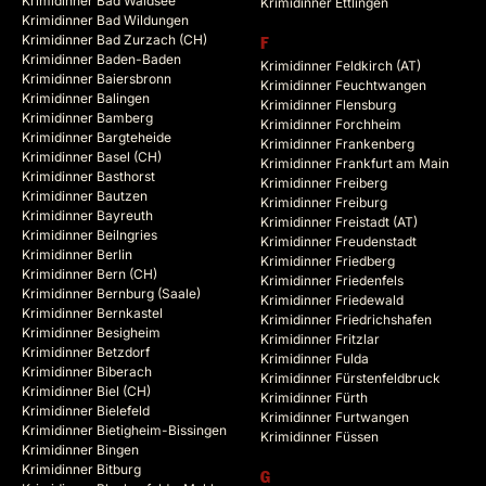
Krimidinner Bad Waldsee
Krimidinner Ettlingen
Krimidinner Bad Wildungen
Krimidinner Bad Zurzach (CH)
F
Krimidinner Baden-Baden
Krimidinner Feldkirch (AT)
Krimidinner Baiersbronn
Krimidinner Feuchtwangen
Krimidinner Balingen
Krimidinner Flensburg
Krimidinner Bamberg
Krimidinner Forchheim
Krimidinner Bargteheide
Krimidinner Frankenberg
Krimidinner Basel (CH)
Krimidinner Frankfurt am Main
Krimidinner Basthorst
Krimidinner Freiberg
Krimidinner Bautzen
Krimidinner Freiburg
Krimidinner Bayreuth
Krimidinner Freistadt (AT)
Krimidinner Beilngries
Krimidinner Freudenstadt
Krimidinner Berlin
Krimidinner Friedberg
Krimidinner Bern (CH)
Krimidinner Friedenfels
Krimidinner Bernburg (Saale)
Krimidinner Friedewald
Krimidinner Bernkastel
Krimidinner Friedrichshafen
Krimidinner Besigheim
Krimidinner Fritzlar
Krimidinner Betzdorf
Krimidinner Fulda
Krimidinner Biberach
Krimidinner Fürstenfeldbruck
Krimidinner Biel (CH)
Krimidinner Fürth
Krimidinner Bielefeld
Krimidinner Furtwangen
Krimidinner Bietigheim-Bissingen
Krimidinner Füssen
Krimidinner Bingen
Krimidinner Bitburg
G