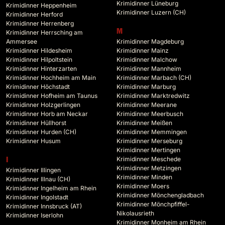
Krimidinner Lüneburg
Krimidinner Heppenheim
Krimidinner Luzern (CH)
Krimidinner Herford
Krimidinner Herrenberg
M
Krimidinner Herrsching am
Ammersee
Krimidinner Magdeburg
Krimidinner Hildesheim
Krimidinner Mainz
Krimidinner Hilpoltstein
Krimidinner Malchow
Krimidinner Hinterzarten
Krimidinner Mannheim
Krimidinner Hochheim am Main
Krimidinner Marbach (CH)
Krimidinner Höchstadt
Krimidinner Marburg
Krimidinner Hofheim am Taunus
Krimidinner Marktredwitz
Krimidinner Holzgerlingen
Krimidinner Meerane
Krimidinner Horb am Neckar
Krimidinner Meerbusch
Krimidinner Hüllhorst
Krimidinner Meißen
Krimidinner Hurden (CH)
Krimidinner Memmingen
Krimidinner Husum
Krimidinner Merseburg
Krimidinner Mertingen
Krimidinner Meschede
I
Krimidinner Metzingen
Krimidinner Illingen
Krimidinner Minden
Krimidinner Illnau (CH)
Krimidinner Moers
Krimidinner Ingelheim am Rhein
Krimidinner Mönchengladbach
Krimidinner Ingolstadt
Krimidinner Mönchpfiffel-
Krimidinner Innsbruck (AT)
Nikolausrieth
Krimidinner Iserlohn
Krimidinner Monheim am Rhein