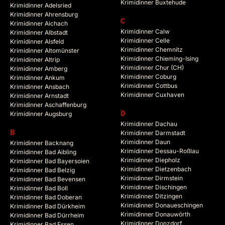
Krimidinner Buxtehude
Krimidinner Adelsried
Krimidinner Ahrensburg
C
Krimidinner Aichach
Krimidinner Calw
Krimidinner Albstadt
Krimidinner Celle
Krimidinner Alsfeld
Krimidinner Chemnitz
Krimidinner Altomünster
Krimidinner Chieming-Ising
Krimidinner Altrip
Krimidinner Chur (CH)
Krimidinner Amberg
Krimidinner Coburg
Krimidinner Ankum
Krimidinner Cottbus
Krimidinner Ansbach
Krimidinner Cuxhaven
Krimidinner Arnstadt
Krimidinner Aschaffenburg
Krimidinner Augsburg
D
Krimidinner Dachau
B
Krimidinner Darmstadt
Krimidinner Daun
Krimidinner Backnang
Krimidinner Dessau-Roßlau
Krimidinner Bad Aibling
Krimidinner Diepholz
Krimidinner Bad Bayersoien
Krimidinner Dietzenbach
Krimidinner Bad Belzig
Krimidinner Dirmstein
Krimidinner Bad Bevensen
Krimidinner Dischingen
Krimidinner Bad Boll
Krimidinner Ditzingen
Krimidinner Bad Doberan
Krimidinner Donaueschingen
Krimidinner Bad Dürkheim
Krimidinner Donauwörth
Krimidinner Bad Dürrheim
Krimidinner Donzdorf
Krimidinner Bad Essen