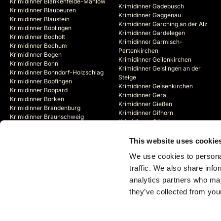
Krimidinner Blankenfelde-Mahlow
Krimidinner Gadebusch
Krimidinner Blaubeuren
Krimidinner Gaggenau
Krimidinner Blaustein
Krimidinner Garching an der Alz
Krimidinner Böblingen
Krimidinner Gardelegen
Krimidinner Bocholt
Krimidinner Garmisch-
Krimidinner Bochum
Partenkirchen
Krimidinner Bogen
Krimidinner Geilenkirchen
Krimidinner Bonn
Krimidinner Geislingen an der
Krimidinner Bonndorf-Holzschlag
Steige
Krimidinner Bopfingen
Krimidinner Gelsenkirchen
Krimidinner Boppard
Krimidinner Gera
Krimidinner Borken
Krimidinner Gießen
Krimidinner Brandenburg
Krimidinner Gifhorn
Krimidinner Braunschweig
Krimidinner Göppingen
Krimidinner Bregenz (AT)
Krimidinner Görlitz
Krimidinner Bremen
Krimidinner Goslar
This website uses cookie
Krimidinner Bremerhaven
Krimidinner Gotha
Krimidinner Bremervörde
We use cookies to personal
Krimidinner Göttingen
Krimidinner Brienz (CH)
traffic. We also share info
analytics partners who may
they’ve collected from your