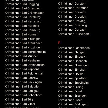
Krimidinner Dorsten
Krimidinner Bad Gögging
Krimidinner Dortmund
Krimidinner Bad Griesbach
Krimidinner Dreieich
Krimidinner Bad Grönenbach
Krimidinner Dresden
Krimidinner Bad Harzburg
Krimidinner Droyßig
Krimidinner Bad Herrenalb
Krimidinner Duisburg
Krimidinner Bad Hersfeld
Krimidinner Durbach
Krimidinner Bad Homburg
Krimidinner Düsseldorf
Krimidinner Bad Honnef
Krimidinner Bad Kissingen
Krimidinner Bad Kreuznach
E
Krimidinner Bad Krozingen
Krimidinner Edenkoben
Krimidinner Bad Mergentheim
Krimidinner Ehingen
Krimidinner Bad Münder
Krimidinner Einbeck
Krimidinner Bad Nauheim
Krimidinner Eisenach
Krimidinner Bad Oeynhausen
Krimidinner Ellwangen
Krimidinner Bad Rappenau
Krimidinner Elmshorn
Krimidinner Bad Reichenhall
Krimidinner Eltville
Krimidinner Bad Saarow
Krimidinner Eppelborn
Krimidinner Bad Säckingen
Krimidinner Eppelheim
Krimidinner Bad Salzuflen
Krimidinner Erding
Krimidinner Bad Saulgau
Krimidinner Erfurt
Krimidinner Bad Schönborn
Krimidinner Erlangen
Krimidinner Bad Tölz
Krimidinner Essen
Krimidinner Bad Vilbel
Krimidinner Esslingen